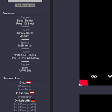
SiteNews
Review
Death Dealer
Reign Of Steel
Review
Audrey Horne
Achilles
Special
In Extremo
Review
North Sea Echoes
How To Cast A Shadow
Review
Ignition
All Will Die
Upcoming Live
Graz
Wolfmother
Rose Tattoo
Innsbruck
Wolfmother
Dinkelsbühl
Arch Enemy (+21)
Arch Enemy (+21)
Arch Enemy (+21)