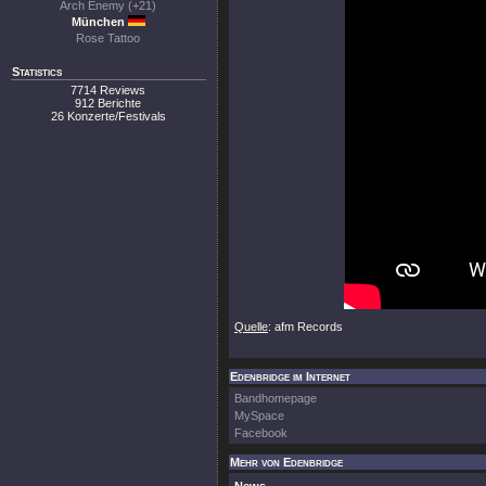
Arch Enemy (+21)
München
Rose Tattoo
Statistics
7714 Reviews
912 Berichte
26 Konzerte/Festivals
Quelle
: afm Records
Edenbridge im Internet
Bandhomepage
MySpace
Facebook
Mehr von Edenbridge