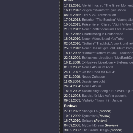
News
17.12.2016:
Allerlei Infos zu "The Great Momen
16.12.2016:
Zeigen "Shiantara" Lyric-Video.
08.06.2016:
Titel & VÖ-Termin fixiert
17.06.2013:
Epischer "The Bonding" Albumtrailer
10.06.2013:
Präsentieren Clíp zu "Alight A New
21.02.2013:
Neuer Plattendeal und Titel-Bekan
18.07.2010:
Charteinstieg in Deutschland
18.06.2010:
Neuer Videoclip auf YouTube
02.04.2010:
"Solitaire" Tracklist, Artwork und re
25.02.2010:
Neuer Bassist gesucht. Album komm
18.12.2009:
"Solitaire" kommt im Mai. Tracklist 
22.03.2009:
Exklusives Livealbum "LiveEarthDr
16.11.2008:
Exklusives Livealbum + Stellenange
01.03.2008:
Neues Album im April!
24.11.2007:
On the Road mit RAGE
07.11.2006:
Neues Zuhause ...
11.05.2004:
Bassist gesucht !!!
26.04.2004:
Neues Album
18.06.2003:
Sabine singt Song für POWER QU
22.01.2003:
Bassist für Live Auftritt gesucht
09.01.2003:
"Aphelion" kommt im Januar
Reviews
27.12.2022:
Shangri-La
(
Review
)
10.01.2020:
Dynamind
(
Review
)
16.07.2010:
Solitaire
(
Review
)
04.09.2008:
MyEarthDream
(
Review
)
30.05.2006:
The Grand Design
(
Review
)