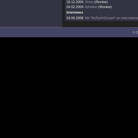
16.12.2004:
Shine
(
Review
)
04.02.2003:
Aphelion
(
Review
)
Interviews
04.09.2008:
Mit *MyEarthDream* an internationale
© D