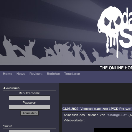
Home
News
Reviews
Berichte
Tourdaten
Anmeldung
Benutzername
Passwort
03.06.2022: Vorgeschmack zum LP/CD Release 
Anlässlich des Release von
"Shangri-La"
(AF
Videovorboten:
Suche