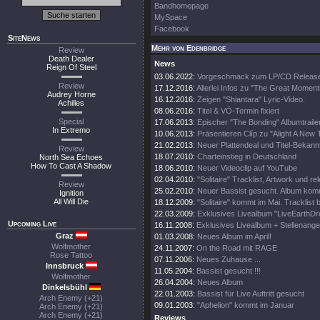
Bandhomepage
MySpace
Facebook
SiteNews
Mehr von Edenbridge
Review
Death Dealer
News
Reign Of Steel
03.06.2022:
Vorgeschmack zum LP/CD Releas
Review
17.12.2016:
Allerlei Infos zu "The Great Momen
Audrey Horne
16.12.2016:
Zeigen "Shiantara" Lyric-Video.
Achilles
08.06.2016:
Titel & VÖ-Termin fixiert
Special
17.06.2013:
Epischer "The Bonding" Albumtrailer
In Extremo
10.06.2013:
Präsentieren Clíp zu "Alight A New
21.02.2013:
Neuer Plattendeal und Titel-Bekan
Review
18.07.2010:
Charteinstieg in Deutschland
North Sea Echoes
How To Cast A Shadow
18.06.2010:
Neuer Videoclip auf YouTube
02.04.2010:
"Solitaire" Tracklist, Artwork und re
Review
25.02.2010:
Neuer Bassist gesucht. Album komm
Ignition
All Will Die
18.12.2009:
"Solitaire" kommt im Mai. Tracklist 
22.03.2009:
Exklusives Livealbum "LiveEarthDr
Upcoming Live
16.11.2008:
Exklusives Livealbum + Stellenange
Graz
01.03.2008:
Neues Album im April!
Wolfmother
24.11.2007:
On the Road mit RAGE
Rose Tattoo
07.11.2006:
Neues Zuhause ...
Innsbruck
11.05.2004:
Bassist gesucht !!!
Wolfmother
26.04.2004:
Neues Album
Dinkelsbühl
22.01.2003:
Bassist für Live Auftritt gesucht
Arch Enemy (+21)
09.01.2003:
"Aphelion" kommt im Januar
Arch Enemy (+21)
Arch Enemy (+21)
Reviews