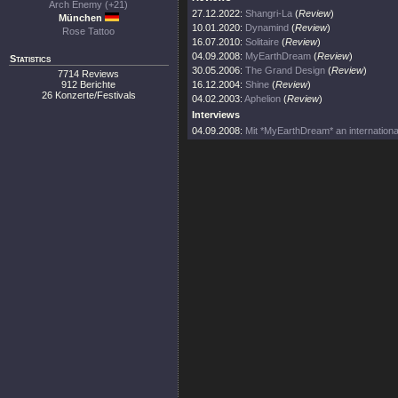
Arch Enemy (+21)
27.12.2022:
Shangri-La
(
Review
)
München
10.01.2020:
Dynamind
(
Review
)
Rose Tattoo
16.07.2010:
Solitaire
(
Review
)
04.09.2008:
MyEarthDream
(
Review
)
Statistics
30.05.2006:
The Grand Design
(
Review
)
7714 Reviews
912 Berichte
16.12.2004:
Shine
(
Review
)
26 Konzerte/Festivals
04.02.2003:
Aphelion
(
Review
)
Interviews
04.09.2008:
Mit *MyEarthDream* an internationale