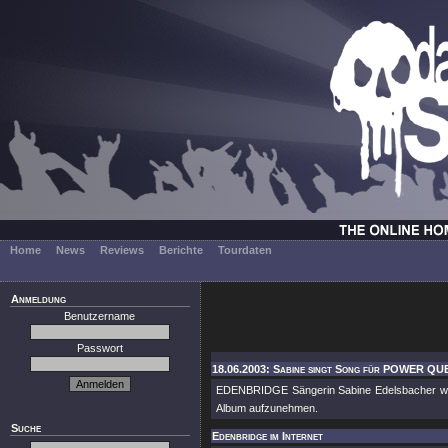
Home
News
Reviews
Berichte
Tourdaten
Anmeldung
Benutzername
Passwort
18.06.2003: Sabine singt Song für POWER QU
EDENBRIDGE Sängerin Sabine Edelsbacher wir
Album aufzunehmen.
Suche
Edenbridge im Internet