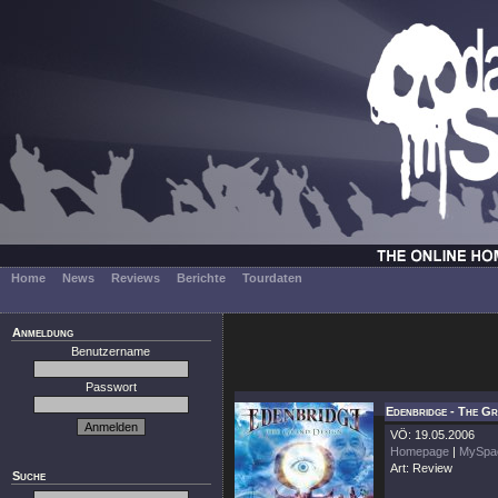
Home
News
Reviews
Berichte
Tourdaten
Anmeldung
Benutzername
Passwort
Edenbridge - The G
VÖ: 19.05.2006
Homepage
|
MySpa
Art: Review
Suche