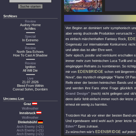
SiteNews
Review
Audrey Horne
Von Beginn an dominiert sehr symphonisch un
Achilles
aber wenig druckvolle Produktion verursacht – 
Special
EDE
es einfach märchenhaften Fantasy Rock,
In Extremo
Gegensatz zur internationale Konkurrenz nic
Review
und allein das ist aller Ehre wert.
North Sea Echoes
How To Cast A Shadow
Sehr episch, positiv und verträumt erschallen 
immer mehr zum heimischen Luca Turilli und s
Review
eingängigen Refrains zu kombinieren. So richtig
Ignition
All Will Die
EDENBRIDGE
mir von
schon seit längerem 
Nova"
, das mystisch eingängige
"Flame Of Pas
Live
21.07.2026
Reife einer der besten heimischen Bands und
Bleed From Within
und werden ihre Fans ohne Frage glücklich 
Conrad Sohm, Dornbirn
Grand Design"
(noch) nicht gelingen und ob’
Upcoming Live
denn dafür fehlt einfach immer noch der letzte 
Graz
erneut ein wenig zu harmlos.
Wolfmother
Innsbruck
Trotzdem Hut ab vor einer der besten Band unsr
Wolfmother
Und irgendwann wird wohl auch jener letzte Sc
Dinkelsbühl
Eden“"
Epos zutraue.
Arch Enemy (+21)
Arch Enemy (+21)
EDENBRIDGE
Zu wünschen wär’s
auf jeden
Arch Enemy (+21)