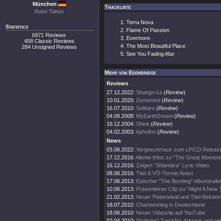
München
Trackliste
Rose Tattoo
Terra Nova
Statistics
Flame Of Passion
6971 Reviews
Evermore
458 Classic Reviews
The Most Beautiful Place
284 Unsigned Reviews
See You Fading Afar
Mehr von Edenbridge
Reviews
27.12.2022:
Shangri-La
(
Review
)
10.01.2020:
Dynamind
(
Review
)
16.07.2010:
Solitaire
(
Review
)
04.09.2008:
MyEarthDream
(
Review
)
16.12.2004:
Shine
(
Review
)
04.02.2003:
Aphelion
(
Review
)
News
03.06.2022:
Vorgeschmack zum LP/CD Releas
17.12.2016:
Allerlei Infos zu "The Great Momen
16.12.2016:
Zeigen "Shiantara" Lyric-Video.
08.06.2016:
Titel & VÖ-Termin fixiert
17.06.2013:
Epischer "The Bonding" Albumtrailer
10.06.2013:
Präsentieren Clíp zu "Alight A New
21.02.2013:
Neuer Plattendeal und Titel-Bekan
18.07.2010:
Charteinstieg in Deutschland
18.06.2010:
Neuer Videoclip auf YouTube
02.04.2010:
"Solitaire" Tracklist, Artwork und re