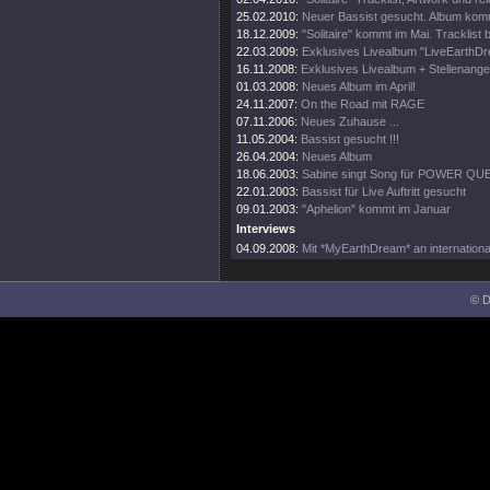
25.02.2010:
Neuer Bassist gesucht. Album komm
18.12.2009:
"Solitaire" kommt im Mai. Tracklist 
22.03.2009:
Exklusives Livealbum "LiveEarthDr
16.11.2008:
Exklusives Livealbum + Stellenange
01.03.2008:
Neues Album im April!
24.11.2007:
On the Road mit RAGE
07.11.2006:
Neues Zuhause ...
11.05.2004:
Bassist gesucht !!!
26.04.2004:
Neues Album
18.06.2003:
Sabine singt Song für POWER QU
22.01.2003:
Bassist für Live Auftritt gesucht
09.01.2003:
"Aphelion" kommt im Januar
Interviews
04.09.2008:
Mit *MyEarthDream* an internationale
© D