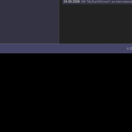
04.09.2008:
Mit *MyEarthDream* an internationale
© D