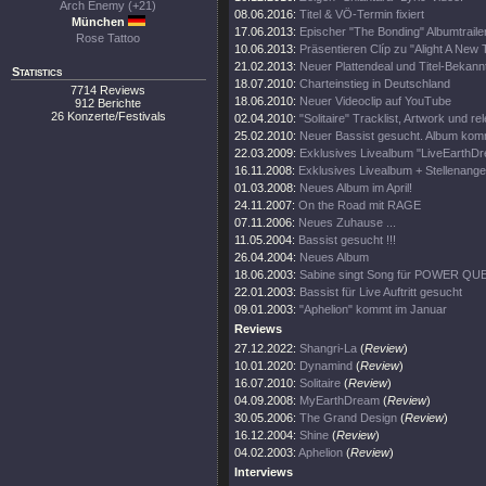
Arch Enemy (+21)
08.06.2016:
Titel & VÖ-Termin fixiert
München
17.06.2013:
Epischer "The Bonding" Albumtrailer
Rose Tattoo
10.06.2013:
Präsentieren Clíp zu "Alight A New
21.02.2013:
Neuer Plattendeal und Titel-Bekan
Statistics
18.07.2010:
Charteinstieg in Deutschland
7714 Reviews
18.06.2010:
Neuer Videoclip auf YouTube
912 Berichte
26 Konzerte/Festivals
02.04.2010:
"Solitaire" Tracklist, Artwork und re
25.02.2010:
Neuer Bassist gesucht. Album komm
22.03.2009:
Exklusives Livealbum "LiveEarthDr
16.11.2008:
Exklusives Livealbum + Stellenange
01.03.2008:
Neues Album im April!
24.11.2007:
On the Road mit RAGE
07.11.2006:
Neues Zuhause ...
11.05.2004:
Bassist gesucht !!!
26.04.2004:
Neues Album
18.06.2003:
Sabine singt Song für POWER QU
22.01.2003:
Bassist für Live Auftritt gesucht
09.01.2003:
"Aphelion" kommt im Januar
Reviews
27.12.2022:
Shangri-La
(
Review
)
10.01.2020:
Dynamind
(
Review
)
16.07.2010:
Solitaire
(
Review
)
04.09.2008:
MyEarthDream
(
Review
)
30.05.2006:
The Grand Design
(
Review
)
16.12.2004:
Shine
(
Review
)
04.02.2003:
Aphelion
(
Review
)
Interviews