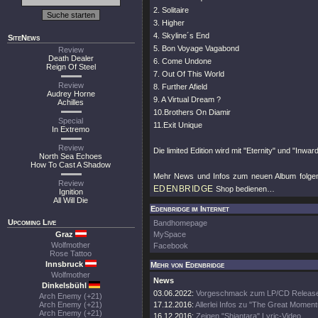
2. Solitaire
3. Higher
4. Skyline´s End
SiteNews
5. Bon Voyage Vagabond
Review
Death Dealer
6. Come Undone
Reign Of Steel
7. Out Of This World
Review
8. Further Afield
Audrey Horne
9. A Virtual Dream ?
Achilles
10.Brothers On Diamir
Special
11.Exit Unique
In Extremo
Review
Die limited Edition wird mit "Eternity" und "Inw
North Sea Echoes
How To Cast A Shadow
Mehr News und Infos zum neuen Album folgen
Review
EDENBRIDGE
Shop bedienen…
Ignition
All Will Die
Edenbridge im Internet
Upcoming Live
Bandhomepage
Graz
MySpace
Wolfmother
Facebook
Rose Tattoo
Innsbruck
Mehr von Edenbridge
Wolfmother
News
Dinkelsbühl
03.06.2022:
Vorgeschmack zum LP/CD Releas
Arch Enemy (+21)
Arch Enemy (+21)
17.12.2016:
Allerlei Infos zu "The Great Momen
Arch Enemy (+21)
16.12.2016:
Zeigen "Shiantara" Lyric-Video.