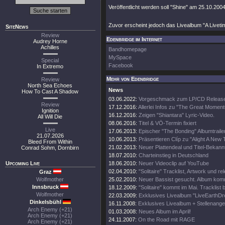
Veröffentlicht werden soll "Shine" am 25.10.20
Zuvor erscheint jedoch das Livealbum "A Livetim
SiteNews
Review
Edenbridge im Internet
Audrey Horne
Achilles
Bandhomepage
MySpace
Special
Facebook
In Extremo
Mehr von Edenbridge
Review
North Sea Echoes
News
How To Cast A Shadow
03.06.2022:
Vorgeschmack zum LP/CD Releas
Review
17.12.2016:
Allerlei Infos zu "The Great Momen
Ignition
16.12.2016:
Zeigen "Shiantara" Lyric-Video.
All Will Die
08.06.2016:
Titel & VÖ-Termin fixiert
Live
17.06.2013:
Epischer "The Bonding" Albumtrailer
21.07.2026
10.06.2013:
Präsentieren Clíp zu "Alight A New
Bleed From Within
21.02.2013:
Neuer Plattendeal und Titel-Bekan
Conrad Sohm, Dornbirn
18.07.2010:
Charteinstieg in Deutschland
Upcoming Live
18.06.2010:
Neuer Videoclip auf YouTube
02.04.2010:
"Solitaire" Tracklist, Artwork und re
Graz
Wolfmother
25.02.2010:
Neuer Bassist gesucht. Album komm
Innsbruck
18.12.2009:
"Solitaire" kommt im Mai. Tracklist 
Wolfmother
22.03.2009:
Exklusives Livealbum "LiveEarthDr
Dinkelsbühl
16.11.2008:
Exklusives Livealbum + Stellenange
Arch Enemy (+21)
01.03.2008:
Neues Album im April!
Arch Enemy (+21)
24.11.2007:
On the Road mit RAGE
Arch Enemy (+21)