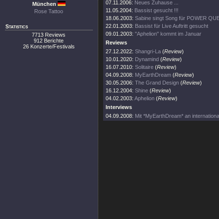
07.11.2006:
Neues Zuhause ...
München
11.05.2004:
Bassist gesucht !!!
Rose Tattoo
18.06.2003:
Sabine singt Song für POWER QU
22.01.2003:
Bassist für Live Auftritt gesucht
Statistics
09.01.2003:
"Aphelion" kommt im Januar
7713 Reviews
912 Berichte
Reviews
26 Konzerte/Festivals
27.12.2022:
Shangri-La
(
Review
)
10.01.2020:
Dynamind
(
Review
)
16.07.2010:
Solitaire
(
Review
)
04.09.2008:
MyEarthDream
(
Review
)
30.05.2006:
The Grand Design
(
Review
)
16.12.2004:
Shine
(
Review
)
04.02.2003:
Aphelion
(
Review
)
Interviews
04.09.2008:
Mit *MyEarthDream* an internationale