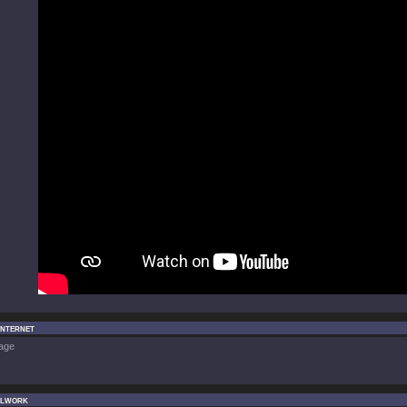
Internet
age
ilwork