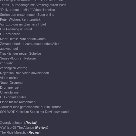
Videoclip zum Kracher "Let This River Flow".
Fettes Tourpackage mit Streifzug durch Wien
"Deliverance Is Mine" Videoclip online.
Stellen den ersten neuen Song online.
Peter Wichers kehrt zurück!
Auf Eurotour mit Zimmers Hole!
Ola Frenning ist raus!
E-Card online
Mehr Details zum neuen Album
Zwischenbericht zum anstehenden Album
auswechseln
Tracklist der neuen Scheibe
Neues Album im Februar
im Studio
verlängern Vertrag
Rejection Role Video downloaden
Video online
Neuer Drummer
Drummer geht
Chartstürmer
CD kommt später
Pläne für die Aufnahmen
vielleicht eine gemeinsameTour im Herbst!
SOILWORK sind im Studio mit Devin townsend
Övergivenheten
(
Review
)
A Whisp Of The Atlantic
(
Review
)
The Ride Majestic
(
Review
)