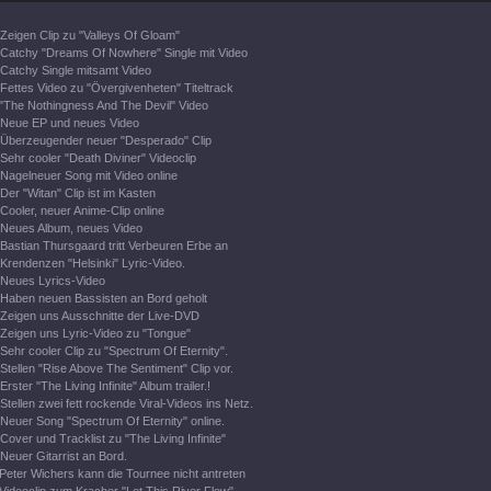
Zeigen Clip zu "Valleys Of Gloam"
Catchy "Dreams Of Nowhere" Single mit Video
Catchy Single mitsamt Video
Fettes Video zu "Övergivenheten" Titeltrack
"The Nothingness And The Devil" Video
Neue EP und neues Video
Überzeugender neuer "Desperado" Clip
Sehr cooler "Death Diviner" Videoclip
Nagelneuer Song mit Video online
Der "Witan" Clip ist im Kasten
Cooler, neuer Anime-Clip online
Neues Album, neues Video
Bastian Thursgaard tritt Verbeuren Erbe an
Krendenzen "Helsinki" Lyric-Video.
Neues Lyrics-Video
Haben neuen Bassisten an Bord geholt
Zeigen uns Ausschnitte der Live-DVD
Zeigen uns Lyric-Video zu "Tongue"
Sehr cooler Clip zu "Spectrum Of Eternity".
Stellen "Rise Above The Sentiment" Clip vor.
Erster "The Living Infinite" Album trailer.!
Stellen zwei fett rockende Viral-Videos ins Netz.
Neuer Song "Spectrum Of Eternity" online.
Cover und Tracklist zu "The Living Infinite"
Neuer Gitarrist an Bord.
Peter Wichers kann die Tournee nicht antreten