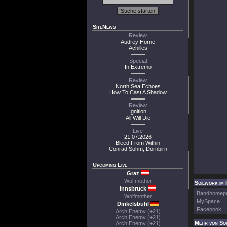
SiteNews
Review
Audrey Horne
Achilles
Special
In Extremo
Review
North Sea Echoes
How To Cast A Shadow
Review
Ignition
All Will Die
Live
21.07.2026
Bleed From Within
Conrad Sohm, Dornbirn
Upcoming Live
Graz
Wolfmother
Soilwork im 
Innsbruck
Bandhomep
Wolfmother
MySpace
Dinkelsbühl
Facebook
Arch Enemy (+21)
Arch Enemy (+21)
Mehr von So
Arch Enemy (+21)