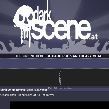
Kein Bild vorhanden.
"Spirit Of No Return" Video (Soilwork)
K
legen einen Clip zu
"Spirit Of No Return"
vor...