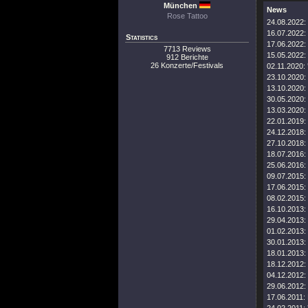
München
News
Rose Tattoo
24.08.2022:
16.07.2022:
Statistics
17.06.2022:
7713 Reviews
15.05.2022:
912 Berichte
26 Konzerte/Festivals
02.11.2020:
23.10.2020:
13.10.2020:
30.05.2020:
13.03.2020:
22.01.2019:
24.12.2018:
27.10.2018:
18.07.2016:
25.06.2016:
09.07.2015:
17.06.2015:
08.02.2015:
16.10.2013:
29.04.2013:
01.02.2013:
30.01.2013:
18.01.2013:
18.12.2012:
04.12.2012:
29.06.2012:
17.06.2011: