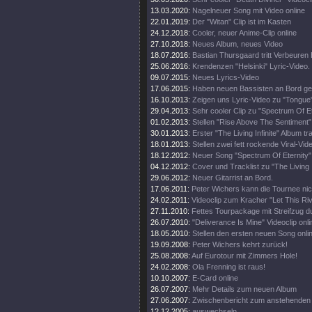
13.03.2020:
Nagelneuer Song mit Video online
22.01.2019:
Der "Witan" Clip ist im Kasten
24.12.2018:
Cooler, neuer Anime-Clip online
27.10.2018:
Neues Album, neues Video
18.07.2016:
Bastian Thursgaard tritt Verbeuren
25.06.2016:
Krendenzen "Helsinki" Lyric-Video.
09.07.2015:
Neues Lyrics-Video
17.06.2015:
Haben neuen Bassisten an Bord ge
16.10.2013:
Zeigen uns Lyric-Video zu "Tongue
29.04.2013:
Sehr cooler Clip zu "Spectrum Of Et
01.02.2013:
Stellen "Rise Above The Sentiment" 
30.01.2013:
Erster "The Living Infinite" Album trai
18.01.2013:
Stellen zwei fett rockende Viral-Vid
18.12.2012:
Neuer Song "Spectrum Of Eternity" 
04.12.2012:
Cover und Tracklist zu "The Living I
29.06.2012:
Neuer Gitarrist an Bord.
17.06.2011:
Peter Wichers kann die Tournee nic
24.02.2011:
Videoclip zum Kracher "Let This Riv
27.11.2010:
Fettes Tourpackage mit Streifzug 
26.07.2010:
"Deliverance Is Mine" Videoclip onli
18.05.2010:
Stellen den ersten neuen Song onli
19.09.2008:
Peter Wichers kehrt zurück!
25.08.2008:
Auf Eurotour mit Zimmers Hole!
24.02.2008:
Ola Frenning ist raus!
10.10.2007:
E-Card online
26.07.2007:
Mehr Details zum neuen Album
27.06.2007:
Zwischenbericht zum anstehenden
12.12.2005:
auswechseln