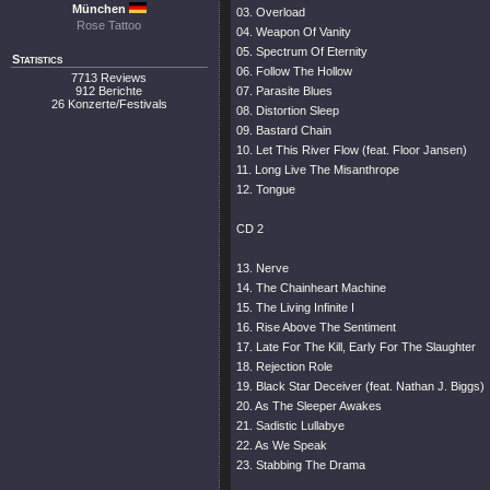
München
03. Overload
Rose Tattoo
04. Weapon Of Vanity
05. Spectrum Of Eternity
Statistics
06. Follow The Hollow
7713 Reviews
912 Berichte
07. Parasite Blues
26 Konzerte/Festivals
08. Distortion Sleep
09. Bastard Chain
10. Let This River Flow (feat. Floor Jansen)
11. Long Live The Misanthrope
12. Tongue
CD 2
13. Nerve
14. The Chainheart Machine
15. The Living Infinite I
16. Rise Above The Sentiment
17. Late For The Kill, Early For The Slaughter
18. Rejection Role
19. Black Star Deceiver (feat. Nathan J. Biggs)
20. As The Sleeper Awakes
21. Sadistic Lullabye
22. As We Speak
23. Stabbing The Drama