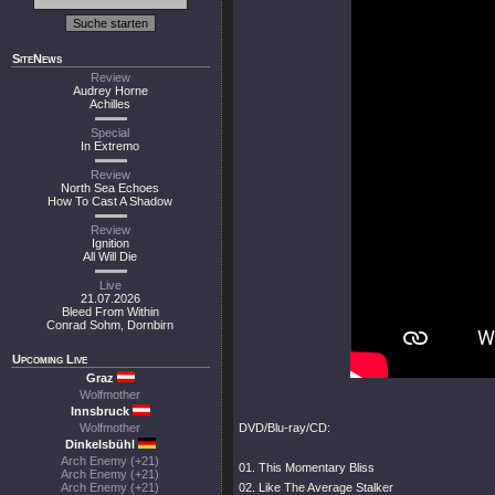
SiteNews
Review
Audrey Horne
Achilles
Special
In Extremo
Review
North Sea Echoes
How To Cast A Shadow
Review
Ignition
All Will Die
Live
21.07.2026
Bleed From Within
Conrad Sohm, Dornbirn
Upcoming Live
Graz
Wolfmother
Innsbruck
Wolfmother
DVD/Blu-ray/CD:
Dinkelsbühl
Arch Enemy (+21)
01. This Momentary Bliss
Arch Enemy (+21)
Arch Enemy (+21)
02. Like The Average Stalker