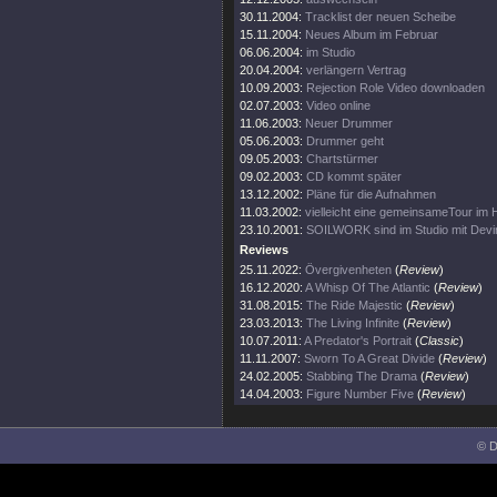
30.11.2004:
Tracklist der neuen Scheibe
15.11.2004:
Neues Album im Februar
06.06.2004:
im Studio
20.04.2004:
verlängern Vertrag
10.09.2003:
Rejection Role Video downloaden
02.07.2003:
Video online
11.06.2003:
Neuer Drummer
05.06.2003:
Drummer geht
09.05.2003:
Chartstürmer
09.02.2003:
CD kommt später
13.12.2002:
Pläne für die Aufnahmen
11.03.2002:
vielleicht eine gemeinsameTour im 
23.10.2001:
SOILWORK sind im Studio mit Dev
Reviews
25.11.2022:
Övergivenheten
(
Review
)
16.12.2020:
A Whisp Of The Atlantic
(
Review
)
31.08.2015:
The Ride Majestic
(
Review
)
23.03.2013:
The Living Infinite
(
Review
)
10.07.2011:
A Predator's Portrait
(
Classic
)
11.11.2007:
Sworn To A Great Divide
(
Review
)
24.02.2005:
Stabbing The Drama
(
Review
)
14.04.2003:
Figure Number Five
(
Review
)
© D