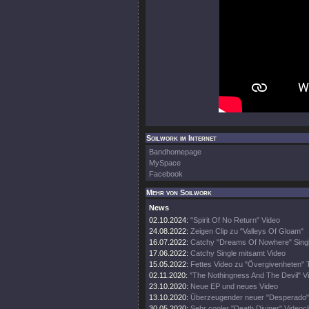
Soilwork im Internet
Bandhomepage
MySpace
Facebook
Mehr von Soilwork
News
02.10.2024:
"Spirit Of No Return" Video
24.08.2022:
Zeigen Clip zu "Valleys Of Gloam"
16.07.2022:
Catchy "Dreams Of Nowhere" Singl
17.06.2022:
Catchy Single mitsamt Video
15.05.2022:
Fettes Video zu "Övergivenheten" T
02.11.2020:
"The Nothingness And The Devil" V
23.10.2020:
Neue EP und neues Video
13.10.2020:
Überzeugender neuer "Desperado" 
30.05.2020:
Sehr cooler "Death Diviner" Videocl