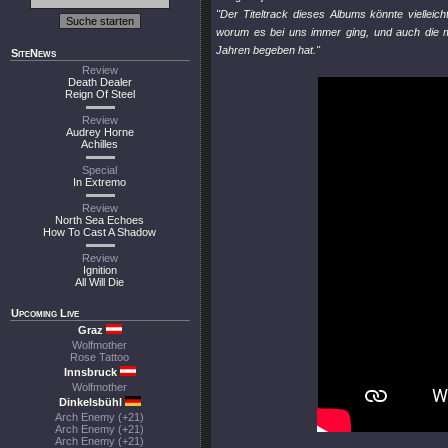
"Der Titeltrack dieses Albums könnte viellei
worum es bei uns immer ging, und auch die m
Jahren begeben hat."
SiteNews
Review
Death Dealer
Reign Of Steel
Review
Audrey Horne
Achilles
Special
In Extremo
Review
North Sea Echoes
How To Cast A Shadow
Review
Ignition
All Will Die
Upcoming Live
Graz
Wolfmother
Rose Tattoo
Innsbruck
Wolfmother
Dinkelsbühl
Arch Enemy (+21)
Arch Enemy (+21)
Arch Enemy (+21)