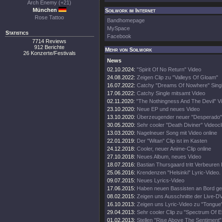
Arch Enemy (+21)
München
Soilwork im Internet
Rose Tattoo
Bandhomepage
MySpace
Statistics
Facebook
7714 Reviews
912 Berichte
Mehr von Soilwork
26 Konzerte/Festivals
News
02.10.2024:
"Spirit Of No Return" Video
24.08.2022:
Zeigen Clip zu "Valleys Of Gloam"
16.07.2022:
Catchy "Dreams Of Nowhere" Singl
17.06.2022:
Catchy Single mitsamt Video
02.11.2020:
"The Nothingness And The Devil" V
23.10.2020:
Neue EP und neues Video
13.10.2020:
Überzeugender neuer "Desperado" 
30.05.2020:
Sehr cooler "Death Diviner" Videocl
13.03.2020:
Nagelneuer Song mit Video online
22.01.2019:
Der "Witan" Clip ist im Kasten
24.12.2018:
Cooler, neuer Anime-Clip online
27.10.2018:
Neues Album, neues Video
18.07.2016:
Bastian Thursgaard tritt Verbeuren
25.06.2016:
Krendenzen "Helsinki" Lyric-Video.
09.07.2015:
Neues Lyrics-Video
17.06.2015:
Haben neuen Bassisten an Bord ge
08.02.2015:
Zeigen uns Ausschnitte der Live-D
16.10.2013:
Zeigen uns Lyric-Video zu "Tongue
29.04.2013:
Sehr cooler Clip zu "Spectrum Of Et
01.02.2013:
Stellen "Rise Above The Sentiment" 