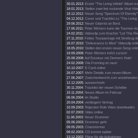
30.01.2013:
Erster "The Living Infinite" Album trai
18.01.2013:
Stellen zwei fett rockende Viral-Vid
18.12.2012:
Neuer Song "Spectrum Of Eternity" 
04.12.2012:
Cover und Tracklist zu "The Living I
29.06.2012:
Neuer Gitarrist an Bord.
17.06.2011:
Peter Wichers kann die Tournee nic
24.02.2011:
Videoclip zum Kracher "Let This Riv
27.11.2010:
Fettes Tourpackage mit Streifzug 
26.07.2010:
"Deliverance Is Mine" Videoclip onli
18.05.2010:
Stellen den ersten neuen Song onli
19.09.2008:
Peter Wichers kehrt zurück!
25.08.2008:
Auf Eurotour mit Zimmers Hole!
24.02.2008:
Ola Frenning ist raus!
10.10.2007:
E-Card online
26.07.2007:
Mehr Details zum neuen Album
27.06.2007:
Zwischenbericht zum anstehenden
12.12.2005:
auswechseln
30.11.2004:
Tracklist der neuen Scheibe
15.11.2004:
Neues Album im Februar
06.06.2004:
im Studio
20.04.2004:
verlängern Vertrag
10.09.2003:
Rejection Role Video downloaden
02.07.2003:
Video online
11.06.2003:
Neuer Drummer
05.06.2003:
Drummer geht
09.05.2003:
Chartstürmer
09.02.2003:
CD kommt später
13.12.2002:
Pläne für die Aufnahmen