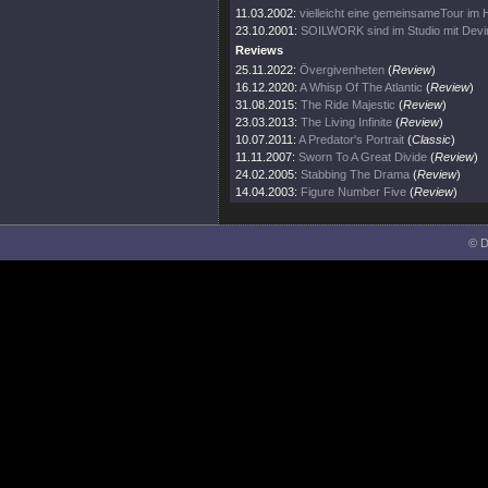
11.03.2002:
vielleicht eine gemeinsameTour im 
23.10.2001:
SOILWORK sind im Studio mit Dev
Reviews
25.11.2022:
Övergivenheten
(
Review
)
16.12.2020:
A Whisp Of The Atlantic
(
Review
)
31.08.2015:
The Ride Majestic
(
Review
)
23.03.2013:
The Living Infinite
(
Review
)
10.07.2011:
A Predator's Portrait
(
Classic
)
11.11.2007:
Sworn To A Great Divide
(
Review
)
24.02.2005:
Stabbing The Drama
(
Review
)
14.04.2003:
Figure Number Five
(
Review
)
© D