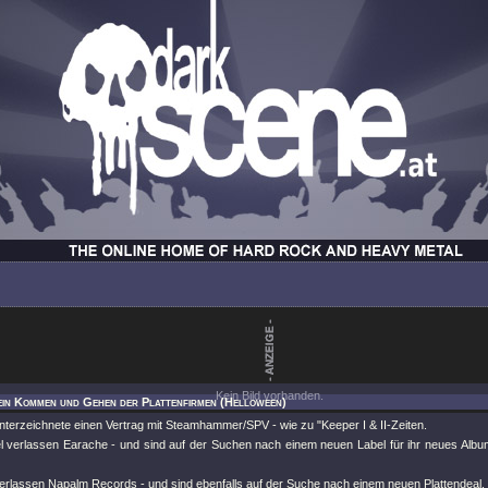
Kein Bild vorhanden.
ein Kommen und Gehen der Plattenfirmen (Helloween)
nterzeichnete einen Vertrag mit Steamhammer/SPV - wie zu "Keeper I & II-Zeiten.
l verlassen Earache - und sind auf der Suchen nach einem neuen Label für ihr neues Albu
erlassen Napalm Records - und sind ebenfalls auf der Suche nach einem neuen Plattendeal.