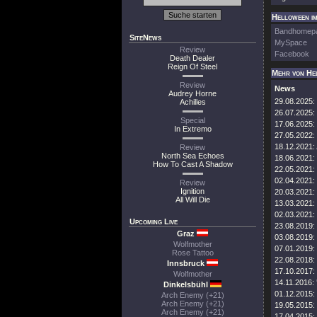
Helloween im
Bandhomep
SiteNews
MySpace
Review
Facebook
Death Dealer
Reign Of Steel
Mehr von He
Review
News
Audrey Horne
29.08.2025:
Achilles
26.07.2025:
Special
17.06.2025:
In Extremo
27.05.2022:
18.12.2021:
Review
North Sea Echoes
18.06.2021:
How To Cast A Shadow
22.05.2021:
02.04.2021:
Review
Ignition
20.03.2021:
All Will Die
13.03.2021:
02.03.2021:
Upcoming Live
23.08.2019:
Graz
03.08.2019:
Wolfmother
07.01.2019:
Rose Tattoo
22.08.2018:
Innsbruck
17.10.2017:
Wolfmother
14.11.2016:
Dinkelsbühl
01.12.2015:
Arch Enemy (+21)
Arch Enemy (+21)
19.05.2015:
Arch Enemy (+21)
17.04.2015: