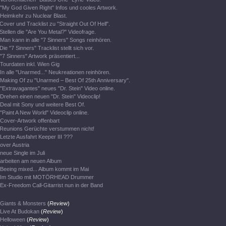
"My God Given Right" Infos und cooles Artwork.
Heimkehr zu Nuclear Blast.
Cover und Tracklist zu "Straight Out Of Hell".
Stellen die "Are You Metal?" Videofrage.
Man kann in alle "7 Sinners" Songs reinhören.
Die "7 Sinners" Tracklist stellt sich vor.
"7 Sinners" Artwork präsentiert...
Tourdaten inkl. Wien Gig
In alle "Unarmed..." Neukreationen reinhören.
Making Of zu "Unarmed – Best Of 25th Anniversary".
"Extravagantes" neues "Dr. Stein" Video online.
Drehen einen neuen "Dr. Stein" Videoclip!
Deal mit Sony und weitere Best Of.
"Paint A New World" Videoclip online.
Cover-Artwork offenbart
Reunions Gerüchte verstummen nicht!
Letzte Ausfahrt Keeper III ???
over Austria
neue Single im Juli
arbeiten am neuen Album
Beeing mixed... Album kommt im Mai
Im Studio mit MOTÖRHEAD Drummer
Ex-Freedom Call-Gitarrist nun in der Band
Giants & Monsters
(
Review
)
Live At Budokan
(
Review
)
Helloween
(
Review
)