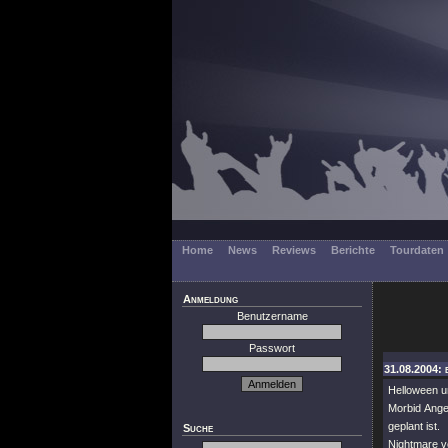
Home
News
Reviews
Berichte
Tourdaten
Anmeldung
Benutzername
Passwort
31.08.2004: 
Helloween u
Morbid Ange
geplant ist.
Suche
Nightmare v