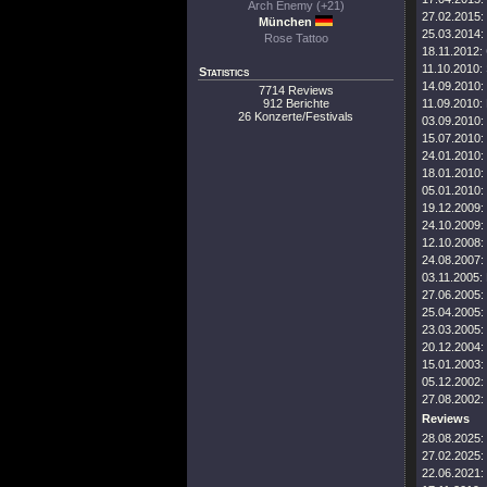
Arch Enemy (+21)
27.02.2015:
München
25.03.2014:
Rose Tattoo
18.11.2012:
11.10.2010:
Statistics
14.09.2010:
7714 Reviews
912 Berichte
11.09.2010:
26 Konzerte/Festivals
03.09.2010:
15.07.2010:
24.01.2010:
18.01.2010:
05.01.2010:
19.12.2009:
24.10.2009:
12.10.2008:
24.08.2007:
03.11.2005:
27.06.2005:
25.04.2005:
23.03.2005:
20.12.2004:
15.01.2003:
05.12.2002:
27.08.2002:
Reviews
28.08.2025:
27.02.2025:
22.06.2021: