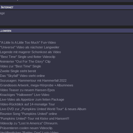
 Internet
age
lloween
"A Little Is A Little Too Much" Fun-Video
"Universe" Video als nächster Langweiler
Legende mit magerer Schonkost als Video
"Best Time" Single und flotter Videoclip
Animierter "Out For The Glory" Clip
Video zur "Best Time" Single
Zweite Single steht bereit
Das "Skyfall" Video steht online
Sozusagen: Hammertour mit Hammerfall 2022
Grandioses Artwork, mega-Hörprobe + Albumnews
Video Teaser zu neuem Hansen-Epos
Knackiges "Halloween" Live-Video
Live-Video als Appetizer zum fetten Package
Video-Rückblick auf 14-monatige Tour
Live-DVD zur „Pumpkins United World Tour“ & neues Album
Reunion Song "Pumpkins United" online
"Pumpkins United"-Tour mit Kiske und Hansen!!!
Videoclip zu "Lost In America" Ohrwurm.
Präsentieren coolen neuen Videoclip.
Veröffentlichen "Battles One" Lyric-Video.