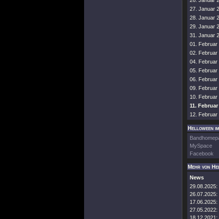
26. Januar 
27. Januar 
28. Januar 
29. Januar 
31. Januar 
01. Februa
02. Februa
04. Februar
05. Februar
06. Februar
09. Februa
10. Februa
11. Februar
12. Februar
Helloween im
Bandhomep
MySpace
Facebook
Mehr von He
News
29.08.2025:
26.07.2025:
17.06.2025:
27.05.2022:
18.12.2021: