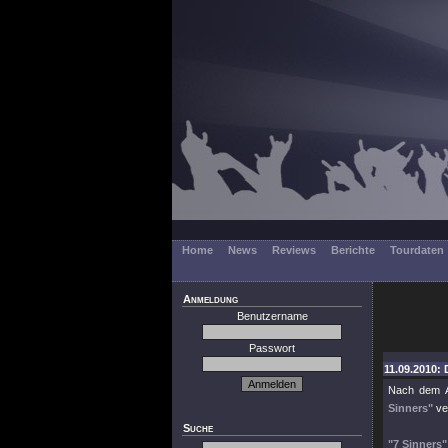
Home
News
Reviews
Berichte
Tourdaten
Anmeldung
Benutzername
Passwort
11.09.2010: 
Nach dem 
Sinners"
ver
Suche
"7 Sinners"