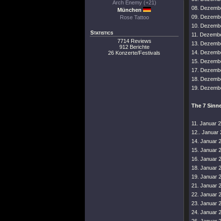
Arch Enemy (+21)
08. Dezembe
München
09. Dezembe
Rose Tattoo
10. Dezembe
Statistics
11. Dezembe
7714 Reviews
13. Dezember
912 Berichte
14. Dezembe
26 Konzerte/Festivals
15. Dezember
17. Dezembe
18. Dezembe
19. Dezembe
The 7 Sinne
11. Januar 
12.. Januar
14. Januar 
15. Januar 
16. Januar 
18. Januar 2
19. Januar 
21. Januar 
22. Januar 
23. Januar 
24. Januar 