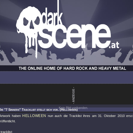
Kein Bild vorhanden.
Die "7 Sinners" Tracklist stellt sich vor. (Helloween)
HELLOWEEN
Artwork haben
nun auch die Tracklist ihres am 31. Oktober 2010 ers
öffentlicht.
tracklist: