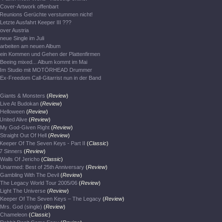
Cover-Artwork offenbart
Reunions Gerüchte verstummen nicht!
Letzte Ausfahrt Keeper III ???
over Austria
neue Single im Juli
arbeiten am neuen Album
ein Kommen und Gehen der Plattenfirmen
Beeing mixed... Album kommt im Mai
Im Studio mit MOTÖRHEAD Drummer
Ex-Freedom Call-Gitarrist nun in der Band
Giants & Monsters
(
Review
)
Live At Budokan
(
Review
)
Helloween
(
Review
)
United Alive
(
Review
)
My God-Given Right
(
Review
)
Straight Out Of Hell
(
Review
)
Keeper Of The Seven Keys - Part II
(
Classic
)
7 Sinners
(
Review
)
Walls Of Jericho
(
Classic
)
Unarmed: Best of 25th Anniversary
(
Review
)
Gambling With The Devil
(
Review
)
The Legacy World Tour 2005/06
(
Review
)
Light The Universe
(
Review
)
Keeper Of The Seven Keys – The Legacy
(
Review
)
Mrs. God (single)
(
Review
)
Chameleon
(
Classic
)