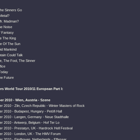
he Sinners Go
Metal?
Mr. Madman?
he Noise
f Fantasy
ve The King
le Of The Sun
pid Mankind
ntain Could Talk
e, The Fool, The Sinner
fice
 Today
he Future
rs World Tour 2010/11 European Part I:
r 2010 - Wien, Austria - Szene
r 2010 - Zlin, Czech Republic - Winter Masters of Rock
r 2010 - Budapest, Hungary - Petöfi Hall
r 2010 - Langen, Germany - Neue Stadthalle
r 2010 - Antwerp, Belgium - Hof Ter Lo
r 2010 - Prestatyn, UK - Hardrock Hell Festival
er 2010 - London, UK - The HMV Forum
r 2010 - Eindhoven, Netherlands - Effenaar