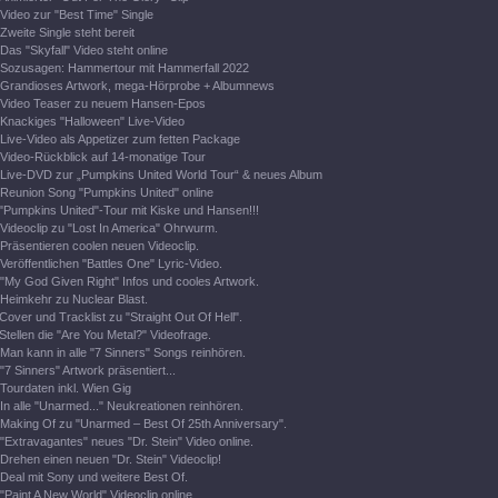
Video zur "Best Time" Single
Zweite Single steht bereit
Das "Skyfall" Video steht online
Sozusagen: Hammertour mit Hammerfall 2022
Grandioses Artwork, mega-Hörprobe + Albumnews
Video Teaser zu neuem Hansen-Epos
Knackiges "Halloween" Live-Video
Live-Video als Appetizer zum fetten Package
Video-Rückblick auf 14-monatige Tour
Live-DVD zur „Pumpkins United World Tour“ & neues Album
Reunion Song "Pumpkins United" online
"Pumpkins United"-Tour mit Kiske und Hansen!!!
Videoclip zu "Lost In America" Ohrwurm.
Präsentieren coolen neuen Videoclip.
Veröffentlichen "Battles One" Lyric-Video.
"My God Given Right" Infos und cooles Artwork.
Heimkehr zu Nuclear Blast.
Cover und Tracklist zu "Straight Out Of Hell".
Stellen die "Are You Metal?" Videofrage.
Man kann in alle "7 Sinners" Songs reinhören.
"7 Sinners" Artwork präsentiert...
Tourdaten inkl. Wien Gig
In alle "Unarmed..." Neukreationen reinhören.
Making Of zu "Unarmed – Best Of 25th Anniversary".
"Extravagantes" neues "Dr. Stein" Video online.
Drehen einen neuen "Dr. Stein" Videoclip!
Deal mit Sony und weitere Best Of.
"Paint A New World" Videoclip online.