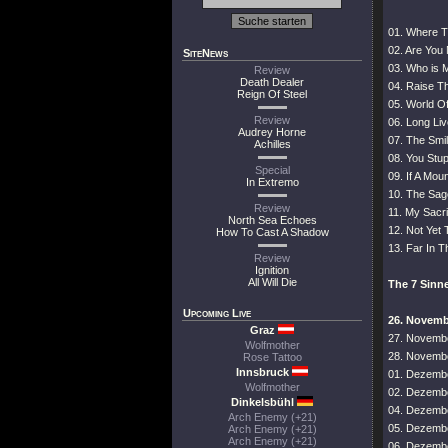
01. Where T
02. Are You 
SiteNews
03. Who is 
Review
Death Dealer
04. Raise T
Reign Of Steel
05. World O
Review
06. Long Li
Audrey Horne
07. The Smi
Achilles
08. You Stu
Special
09. If A Mou
In Extremo
10. The Sag
Review
11. My Sacri
North Sea Echoes
12. Not Yet
How To Cast A Shadow
13. Far In T
Review
Ignition
All Will Die
The 7 Sinne
Upcoming Live
26. Novembe
Graz
27. Novembe
Wolfmother
28. Novembe
Rose Tattoo
Innsbruck
01. Dezembe
Wolfmother
02. Dezembe
Dinkelsbühl
04. Dezembe
Arch Enemy (+21)
05. Dezemb
Arch Enemy (+21)
Arch Enemy (+21)
06. Dezembe