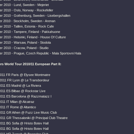
r 2010 - Lund, Sweden - Mejeriet
r 2010 - Oslo, Norway - Rockefeller
r 2010 - Gothenburg, Sweden - Lisebergshallen
r 2010 - Stockholm, Sweden - Arenan
 2010 - Tallinn, Estonia - Rock Cafe
r 2010 - Tampere, Finland - Pakkahuone
 2010 - Helsinki, Finland - House Of Culture
r 2010 - Warsaw, Poland - Stodola
r 2010 - Cracow, Poland - Studio
r 2010 - Prague, Czech Republic - Mala Sportovni Hala
rs World Tour 2010/11 European Part II:
2011 FR Paris @ Elysee Montmatre
 2011 FR Lyon @ Le Transbordeur
2011 ES Madrid @ La Riviera
2011 ES Bilbao @ Rockstar Live
2011 ES Barcelona @ Razzmatazz I
011 IT Milan @ Alcatraz
2011 IT Rome @ Altantico
2011 GR Athen @ Fuzz Live Music Club
2011 GR Thessaloniki @ Principal Club Theatre
2011 BG Sofia @ Hristo Botev Hall
2011 BG Sofia @ Hristo Botev Hall