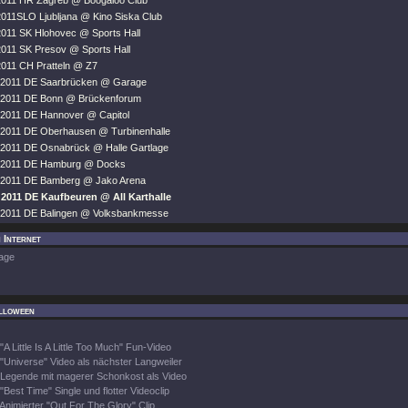
2011 HR Zagreb @ Boogaloo Club
2011SLO Ljubljana @ Kino Siska Club
2011 SK Hlohovec @ Sports Hall
2011 SK Presov @ Sports Hall
2011 CH Pratteln @ Z7
r 2011 DE Saarbrücken @ Garage
r 2011 DE Bonn @ Brückenforum
 2011 DE Hannover @ Capitol
 2011 DE Oberhausen @ Turbinenhalle
 2011 DE Osnabrück @ Halle Gartlage
r 2011 DE Hamburg @ Docks
r 2011 DE Bamberg @ Jako Arena
 2011 DE Kaufbeuren @ All Karthalle
 2011 DE Balingen @ Volksbankmesse
 Internet
age
lloween
"A Little Is A Little Too Much" Fun-Video
"Universe" Video als nächster Langweiler
Legende mit magerer Schonkost als Video
"Best Time" Single und flotter Videoclip
Animierter "Out For The Glory" Clip