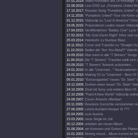
07.01.2019:
Video-Rückblick auf 14-monatige T
22.08.2018:
Live-DVD zur „Pumpkins United Wo
17.10.2017:
Reunion Song "Pumpkins United" on
14.11.2016:
"Pumpkins United"-Tour mit Kiske u
01.12.2015:
Videoclip zu "Lost In America" Ohr
19.05.2015:
Präsentieren coolen neuen Videocli
17.04.2015:
Veröffentlichen "Battles One" Lyric-
27.02.2015:
"My God Given Right" Infos und co
25.03.2014:
Heimkehr zu Nuclear Blast.
18.11.2012:
Cover und Tracklist zu "Straight Out
11.10.2010:
Stellen die "Are You Metal?" Videofr
14.09.2010:
Man kann in alle "7 Sinners" Songs 
11.09.2010:
Die "7 Sinners" Tracklist stellt sich 
03.09.2010:
"7 Sinners" Artwork präsentiert...
24.01.2010:
In alle "Unarmed..." Neukreationen 
18.01.2010:
Making Of zu "Unarmed – Best Of 2
05.01.2010:
"Extravagantes" neues "Dr. Stein" V
19.12.2009:
Drehen einen neuen "Dr. Stein" Vide
24.10.2009:
Deal mit Sony und weitere Best Of.
12.10.2008:
"Paint A New World" Videoclip online
24.08.2007:
Cover-Artwork offenbart
03.11.2005:
Reunions Gerüchte verstummen nic
27.06.2005:
Letzte Ausfahrt Keeper III ???
25.04.2005:
over Austria
23.03.2005:
neue Single im Juli
20.12.2004:
arbeiten am neuen Album
31.08.2004:
ein Kommen und Gehen der Platten
15.01.2003:
Beeing mixed... Album kommt im Ma