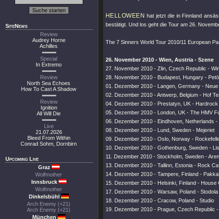
HELLOWEEN
hat jetzt die in Finnland ans
bestätigt. Und los geht die Tour am 26. Novemb
SiteNews
Review
Audrey Horne
The 7 Sinners World Tour 2010/11 European Part
Achilles
Special
26. November 2010 - Wien, Austria - Szene
In Extremo
27. November 2010 - Zlin, Czech Republic - Wi
Review
28. November 2010 - Budapest, Hungary - Petöf
North Sea Echoes
01. Dezember 2010 - Langen, Germany - Neue 
How To Cast A Shadow
02. Dezember 2010 - Antwerp, Belgium - Hof Te
Review
04. Dezember 2010 - Prestatyn, UK - Hardrock H
Ignition
05. Dezember 2010 - London, UK - The HMV F
All Will Die
06. Dezember 2010 - Eindhoven, Netherlands - 
Live
08. Dezember 2010 - Lund, Sweden - Mejeriet
21.07.2026
Bleed From Within
09. Dezember 2010 - Oslo, Norway - Rockefell
Conrad Sohm, Dornbirn
10. Dezember 2010 - Gothenburg, Sweden - Lis
11. Dezember 2010 - Stockholm, Sweden - Are
Upcoming Live
13. Dezember 2010 - Tallinn, Estonia - Rock Ca
Graz
14. Dezember 2010 - Tampere, Finland - Pakk
Wolfmother
Innsbruck
15. Dezember 2010 - Helsinki, Finland - House 
Wolfmother
17. Dezember 2010 - Warsaw, Poland - Stodola
Dinkelsbühl
18. Dezember 2010 - Cracow, Poland - Studio
Arch Enemy (+21)
19. Dezember 2010 - Prague, Czech Republic -
Arch Enemy (+21)
München