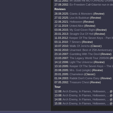
05.12.2002:
Im Studio mit MOTÖRHEAD Drum
27.08.2002:
Ex-Freedom Call-Gitarrist nun in d
Reviews
28.08.2025:
Giants & Monsters
(
Review
)
27.02.2025:
Live At Budokan
(
Review
)
22.06.2021:
Helloween
(
Review
)
17.11.2019:
United Alive
(
Review
)
03.06.2015:
My God-Given Right
(
Review
)
20.01.2013:
Straight Out Of Hell
(
Review
)
11.03.2012:
Keeper Of The Seven Keys - Part II
03.11.2010:
7 Sinners
(
Review
)
10.07.2010:
Walls Of Jericho
(
Classic
)
04.02.2010:
Unarmed: Best of 25th Anniversary
23.10.2007:
Gambling With The Devil
(
Review
)
13.03.2007:
The Legacy World Tour 2005/06
(
R
14.12.2006:
Light The Universe
(
Review
)
13.10.2005:
Keeper Of The Seven Keys – The 
20.08.2005:
Mrs. God (single)
(
Review
)
20.01.2005:
Chameleon
(
Classic
)
01.04.2003:
Rabbit Don't Come Easy
(
Review
)
07.05.2002:
Treasure Chest
(
Review
)
Tour
12.08:
Arch Enemy, In Flames, Helloween, ...
@ 
13.08:
Arch Enemy, In Flames, Helloween, ...
@ 
14.08:
Arch Enemy, In Flames, Helloween, ...
@ 
15.08:
Arch Enemy, In Flames, Helloween, ...
@ 