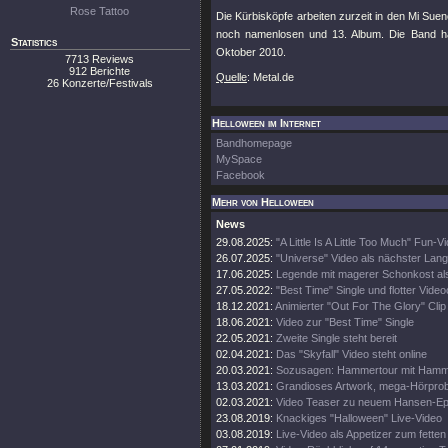
Rose Tattoo
Die Kürbisköpfe arbeiten zurzeit in den Mi Suen
noch namenlosen und 13. Album. Die Band h
Statistics
Oktober 2010.
7713 Reviews
912 Berichte
Quelle
: Metal.de
26 Konzerte/Festivals
Helloween im Internet
Bandhomepage
MySpace
Facebook
Mehr von Helloween
News
29.08.2025:
"A Little Is A Little Too Much" Fun-V
26.07.2025:
"Universe" Video als nächster Lang
17.06.2025:
Legende mit magerer Schonkost al
27.05.2022:
"Best Time" Single und flotter Video
18.12.2021:
Animierter "Out For The Glory" Clip
18.06.2021:
Video zur "Best Time" Single
22.05.2021:
Zweite Single steht bereit
02.04.2021:
Das "Skyfall" Video steht online
20.03.2021:
Sozusagen: Hammertour mit Hamme
13.03.2021:
Grandioses Artwork, mega-Hörpro
02.03.2021:
Video Teaser zu neuem Hansen-E
23.08.2019:
Knackiges "Halloween" Live-Video
03.08.2019:
Live-Video als Appetizer zum fette