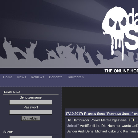
Home
News
Reviews
Berichte
Tourdaten
Anmeldung
Benutzername
Passwort
17.10.2017: Reunion Song "Pumpkins United" on
HEL
Die Hamburger Power Metal-Urgesteine
United"
veröffentlicht. Die Nummer wurde anläs
Sänger Andi Deris, Michael Kiske und Kai Hanse
Suche