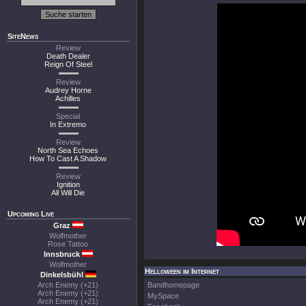
SiteNews
Review
Death Dealer
Reign Of Steel
Review
Audrey Horne
Achilles
Special
In Extremo
Review
North Sea Echoes
How To Cast A Shadow
Review
Ignition
All Will Die
Upcoming Live
Graz
Wolfmother
Rose Tattoo
Innsbruck
Wolfmother
Helloween im Internet
Dinkelsbühl
Arch Enemy (+21)
Bandhomepage
Arch Enemy (+21)
MySpace
Arch Enemy (+21)