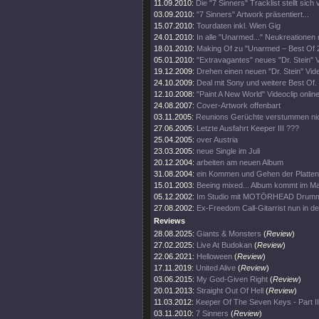
11.09.2010:
Die "7 Sinners" Tracklist stellt sich 
03.09.2010:
"7 Sinners" Artwork präsentiert...
15.07.2010:
Tourdaten inkl. Wien Gig
24.01.2010:
In alle "Unarmed..." Neukreationen 
18.01.2010:
Making Of zu "Unarmed – Best Of 2
05.01.2010:
"Extravagantes" neues "Dr. Stein" V
19.12.2009:
Drehen einen neuen "Dr. Stein" Vide
24.10.2009:
Deal mit Sony und weitere Best Of.
12.10.2008:
"Paint A New World" Videoclip online
24.08.2007:
Cover-Artwork offenbart
03.11.2005:
Reunions Gerüchte verstummen nic
27.06.2005:
Letzte Ausfahrt Keeper III ???
25.04.2005:
over Austria
23.03.2005:
neue Single im Juli
20.12.2004:
arbeiten am neuen Album
31.08.2004:
ein Kommen und Gehen der Platten
15.01.2003:
Beeing mixed... Album kommt im Ma
05.12.2002:
Im Studio mit MOTÖRHEAD Drum
27.08.2002:
Ex-Freedom Call-Gitarrist nun in d
Reviews
28.08.2025:
Giants & Monsters
(
Review
)
27.02.2025:
Live At Budokan
(
Review
)
22.06.2021:
Helloween
(
Review
)
17.11.2019:
United Alive
(
Review
)
03.06.2015:
My God-Given Right
(
Review
)
20.01.2013:
Straight Out Of Hell
(
Review
)
11.03.2012:
Keeper Of The Seven Keys - Part II
03.11.2010:
7 Sinners
(
Review
)