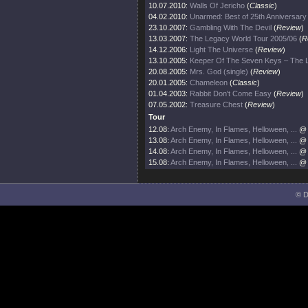
10.07.2010:
Walls Of Jericho
(
Classic
)
04.02.2010:
Unarmed: Best of 25th Anniversary
23.10.2007:
Gambling With The Devil
(
Review
)
13.03.2007:
The Legacy World Tour 2005/06
(
R
14.12.2006:
Light The Universe
(
Review
)
13.10.2005:
Keeper Of The Seven Keys – The 
20.08.2005:
Mrs. God (single)
(
Review
)
20.01.2005:
Chameleon
(
Classic
)
01.04.2003:
Rabbit Don't Come Easy
(
Review
)
07.05.2002:
Treasure Chest
(
Review
)
Tour
12.08:
Arch Enemy, In Flames, Helloween, ...
@ 
13.08:
Arch Enemy, In Flames, Helloween, ...
@ 
14.08:
Arch Enemy, In Flames, Helloween, ...
@ 
15.08:
Arch Enemy, In Flames, Helloween, ...
@ 
© D