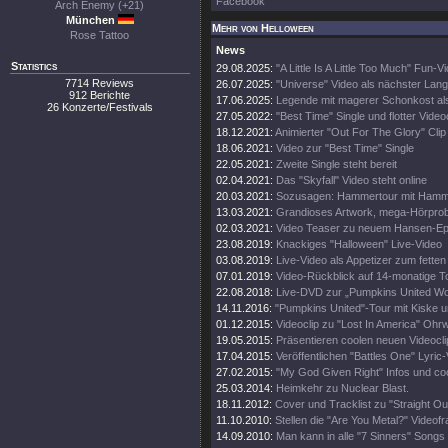
Facebook
Arch Enemy (+21)
München
Mehr von Helloween
Rose Tattoo
News
Statistics
29.08.2025:
"A Little Is A Little Too Much" Fun-V
7714 Reviews
26.07.2025:
"Universe" Video als nächster Lang
912 Berichte
17.06.2025:
Legende mit magerer Schonkost al
26 Konzerte/Festivals
27.05.2022:
"Best Time" Single und flotter Video
18.12.2021:
Animierter "Out For The Glory" Clip
18.06.2021:
Video zur "Best Time" Single
22.05.2021:
Zweite Single steht bereit
02.04.2021:
Das "Skyfall" Video steht online
20.03.2021:
Sozusagen: Hammertour mit Hamme
13.03.2021:
Grandioses Artwork, mega-Hörpro
02.03.2021:
Video Teaser zu neuem Hansen-E
23.08.2019:
Knackiges "Halloween" Live-Video
03.08.2019:
Live-Video als Appetizer zum fette
07.01.2019:
Video-Rückblick auf 14-monatige T
22.08.2018:
Live-DVD zur „Pumpkins United Wo
14.11.2016:
"Pumpkins United"-Tour mit Kiske u
01.12.2015:
Videoclip zu "Lost In America" Ohr
19.05.2015:
Präsentieren coolen neuen Videocli
17.04.2015:
Veröffentlichen "Battles One" Lyric-
27.02.2015:
"My God Given Right" Infos und co
25.03.2014:
Heimkehr zu Nuclear Blast.
18.11.2012:
Cover und Tracklist zu "Straight Out
11.10.2010:
Stellen die "Are You Metal?" Videofr
14.09.2010:
Man kann in alle "7 Sinners" Songs 