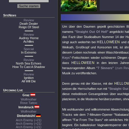
SiteNews
Review
Death Dealer
Um über den Daumen gepeilt geschätzten 80
Reign Of Steel
namens
"Straight Out Of Hell"
angeklickt hab
Review
das Fazit über Studioalbum Nummer 14 der Hamb
Audrey Horne
Achilles
HELLOWEEN
singt auch weiterhin bei
und d
Weikath, Großkopf und Konsorten tritt, ist äh
Special
In Extremo
diesem Leben nochmals einen Waschbrettbauch
Keys"
-Fetischisten wieder schöneren Dingen
Review
HELLOWEEN
dass
in den letzten Jahr
North Sea Echoes
How To Cast A Shadow
herausragenden Album
"7 Sinners"
(zum Revi
Musik zu veröffentlichen.
Review
Ignition
All Will Die
HELLO
Denn genau mit der Klasse, mit der
setzen die Herrschaften nun mit
"Straight Out
Upcoming Live
diese melodiösen Gesangslinien über wuchti
Graz
platzieren, in die Moderne herüberzuretten, ohn
Wolfmother
Rose Tattoo
Innsbruck
Mit wohltuender und willkommener Abwechslun
Wolfmother
Tracks wie dem 7-Minuten-Opener
"Nabataea
Dinkelsbühl
affinen
"Far From The Stars"
ein wirkliches Hi
Arch Enemy (+21)
Arch Enemy (+21)
beginnt. Ein balladesker Vaginalentsperrer de
Arch Enemy (+21)