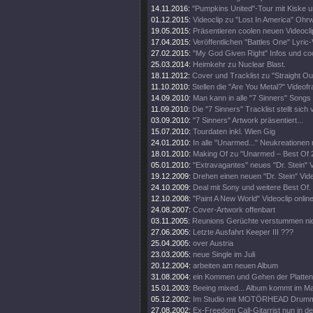
14.11.2016:
"Pumpkins United"-Tour mit Kiske u
01.12.2015:
Videoclip zu "Lost In America" Ohr
19.05.2015:
Präsentieren coolen neuen Videocli
17.04.2015:
Veröffentlichen "Battles One" Lyric-
27.02.2015:
"My God Given Right" Infos und co
25.03.2014:
Heimkehr zu Nuclear Blast.
18.11.2012:
Cover und Tracklist zu "Straight Out
11.10.2010:
Stellen die "Are You Metal?" Videofr
14.09.2010:
Man kann in alle "7 Sinners" Songs 
11.09.2010:
Die "7 Sinners" Tracklist stellt sich 
03.09.2010:
"7 Sinners" Artwork präsentiert...
15.07.2010:
Tourdaten inkl. Wien Gig
24.01.2010:
In alle "Unarmed..." Neukreationen 
18.01.2010:
Making Of zu "Unarmed – Best Of 2
05.01.2010:
"Extravagantes" neues "Dr. Stein" V
19.12.2009:
Drehen einen neuen "Dr. Stein" Vide
24.10.2009:
Deal mit Sony und weitere Best Of.
12.10.2008:
"Paint A New World" Videoclip online
24.08.2007:
Cover-Artwork offenbart
03.11.2005:
Reunions Gerüchte verstummen nic
27.06.2005:
Letzte Ausfahrt Keeper III ???
25.04.2005:
over Austria
23.03.2005:
neue Single im Juli
20.12.2004:
arbeiten am neuen Album
31.08.2004:
ein Kommen und Gehen der Platten
15.01.2003:
Beeing mixed... Album kommt im Ma
05.12.2002:
Im Studio mit MOTÖRHEAD Drum
27.08.2002:
Ex-Freedom Call-Gitarrist nun in d