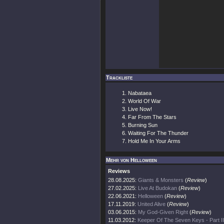
Trackliste
Nabataea
World Of War
Live Now!
Far From The Stars
Burning Sun
Waiting For The Thunder
Hold Me In Your Arms
Mehr von Helloween
Reviews
28.08.2025:
Giants & Monsters
(
Review
)
27.02.2025:
Live At Budokan
(
Review
)
22.06.2021:
Helloween
(
Review
)
17.11.2019:
United Alive
(
Review
)
03.06.2015:
My God-Given Right
(
Review
)
11.03.2012:
Keeper Of The Seven Keys - Part II