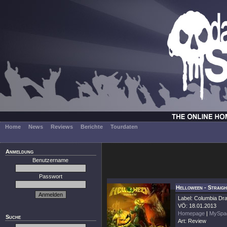
Home
News
Reviews
Berichte
Tourdaten
Anmeldung
Benutzername
Passwort
Helloween - Straig
Label: Columbia Dr
VÖ: 18.01.2013
Homepage
|
MySpa
Suche
Art: Review