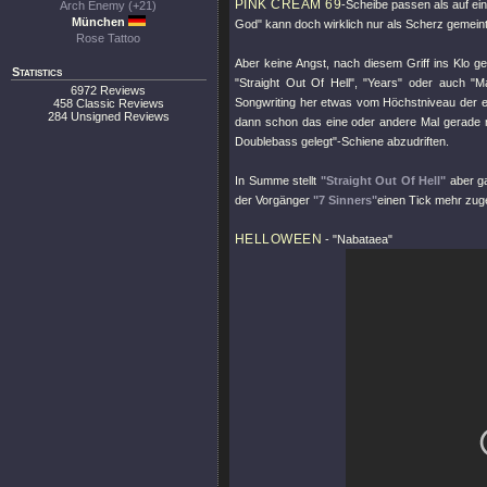
PINK CREAM 69
-Scheibe passen als auf ei
Arch Enemy (+21)
München
God"
kann doch wirklich nur als Scherz gemeint
Rose Tattoo
Aber keine Angst, nach diesem Griff ins Klo geh
Statistics
"Straight Out Of Hell"
,
"Years"
oder auch
"M
6972 Reviews
Songwriting her etwas vom Höchstniveau der e
458 Classic Reviews
284 Unsigned Reviews
dann schon das eine oder andere Mal gerade no
Doublebass gelegt"-Schiene abzudriften.
In Summe stellt
"Straight Out Of Hell"
aber ga
der Vorgänger
"7 Sinners"
einen Tick mehr zug
HELLOWEEN
-
"Nabataea"