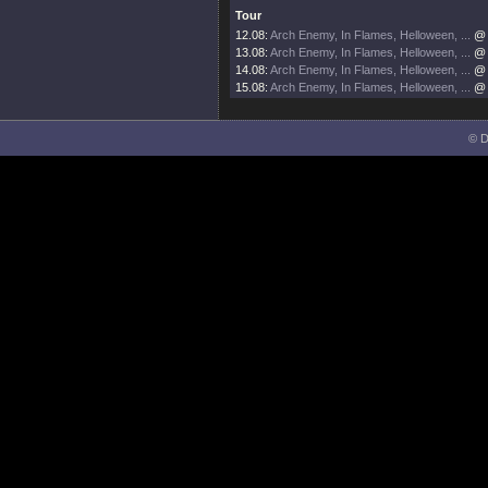
Tour
12.08:
Arch Enemy, In Flames, Helloween, ...
@ 
13.08:
Arch Enemy, In Flames, Helloween, ...
@ 
14.08:
Arch Enemy, In Flames, Helloween, ...
@ 
15.08:
Arch Enemy, In Flames, Helloween, ...
@ 
© D