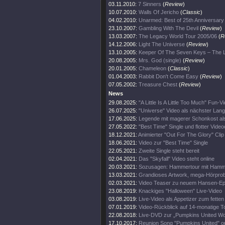
03.11.2010:
7 Sinners
(
Review
)
10.07.2010:
Walls Of Jericho
(
Classic
)
04.02.2010:
Unarmed: Best of 25th Anniversary
23.10.2007:
Gambling With The Devil
(
Review
)
13.03.2007:
The Legacy World Tour 2005/06
(
R
14.12.2006:
Light The Universe
(
Review
)
13.10.2005:
Keeper Of The Seven Keys – The 
20.08.2005:
Mrs. God (single)
(
Review
)
20.01.2005:
Chameleon
(
Classic
)
01.04.2003:
Rabbit Don't Come Easy
(
Review
)
07.05.2002:
Treasure Chest
(
Review
)
News
29.08.2025:
"A Little Is A Little Too Much" Fun-V
26.07.2025:
"Universe" Video als nächster Lang
17.06.2025:
Legende mit magerer Schonkost al
27.05.2022:
"Best Time" Single und flotter Video
18.12.2021:
Animierter "Out For The Glory" Clip
18.06.2021:
Video zur "Best Time" Single
22.05.2021:
Zweite Single steht bereit
02.04.2021:
Das "Skyfall" Video steht online
20.03.2021:
Sozusagen: Hammertour mit Hamme
13.03.2021:
Grandioses Artwork, mega-Hörpro
02.03.2021:
Video Teaser zu neuem Hansen-E
23.08.2019:
Knackiges "Halloween" Live-Video
03.08.2019:
Live-Video als Appetizer zum fette
07.01.2019:
Video-Rückblick auf 14-monatige T
22.08.2018:
Live-DVD zur „Pumpkins United Wo
17.10.2017:
Reunion Song "Pumpkins United" on