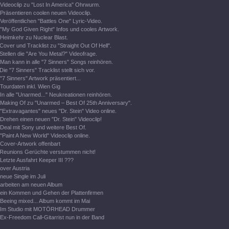
Videoclip zu "Lost In America" Ohrwurm.
Präsentieren coolen neuen Videoclip.
Veröffentlichen "Battles One" Lyric-Video.
"My God Given Right" Infos und cooles Artwork.
Heimkehr zu Nuclear Blast.
Cover und Tracklist zu "Straight Out Of Hell".
Stellen die "Are You Metal?" Videofrage.
Man kann in alle "7 Sinners" Songs reinhören.
Die "7 Sinners" Tracklist stellt sich vor.
"7 Sinners" Artwork präsentiert...
Tourdaten inkl. Wien Gig
In alle "Unarmed..." Neukreationen reinhören.
Making Of zu "Unarmed – Best Of 25th Anniversary".
"Extravagantes" neues "Dr. Stein" Video online.
Drehen einen neuen "Dr. Stein" Videoclip!
Deal mit Sony und weitere Best Of.
"Paint A New World" Videoclip online.
Cover-Artwork offenbart
Reunions Gerüchte verstummen nicht!
Letzte Ausfahrt Keeper III ???
over Austria
neue Single im Juli
arbeiten am neuen Album
ein Kommen und Gehen der Plattenfirmen
Beeing mixed... Album kommt im Mai
Im Studio mit MOTÖRHEAD Drummer
Ex-Freedom Call-Gitarrist nun in der Band