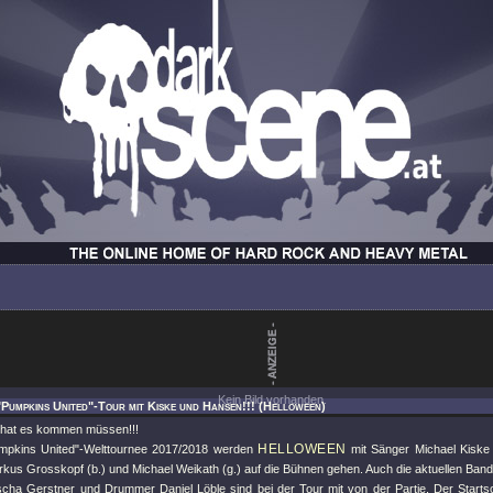
Kein Bild vorhanden.
"Pumpkins United"-Tour mit Kiske und Hansen!!! (Helloween)
 hat es kommen müssen!!!
HELLOWEEN
mpkins United"-Welttournee 2017/2018 werden
mit Sänger Michael Kiske 
us Grosskopf (b.) und Michael Weikath (g.) auf die Bühnen gehen. Auch die aktuellen Bandmi
ascha Gerstner und Drummer Daniel Löble sind bei der Tour mit von der Partie. Der Startsc