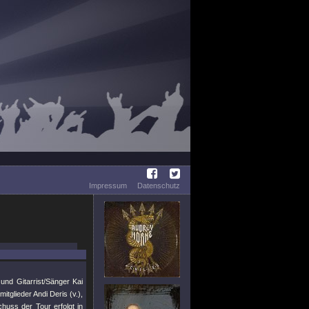
Impressum
Datenschutz
und Gitarrist/Sänger Kai
tglieder Andi Deris (v.),
huss der Tour erfolgt in