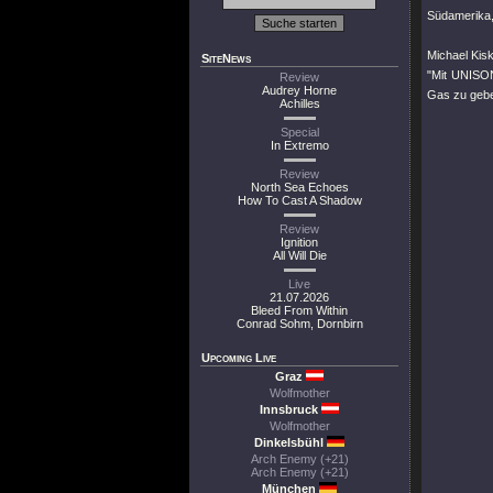
Südamerika,
Michael Kisk
SiteNews
"Mit UNISON
Review
Audrey Horne
Gas zu geben
Achilles
Special
In Extremo
Review
North Sea Echoes
How To Cast A Shadow
Review
Ignition
All Will Die
Live
21.07.2026
Bleed From Within
Conrad Sohm, Dornbirn
Upcoming Live
Graz
Wolfmother
Innsbruck
Wolfmother
Dinkelsbühl
Arch Enemy (+21)
Arch Enemy (+21)
München