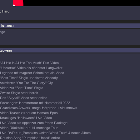
k Hard
 Internet
age
lloween
"A Little Is A Little Too Much" Fun-Video
"Universe" Video als nächster Langweiler
Legende mit magerer Schonkost als Video
"Best Time" Single und flotter Videoclip
Animierter "Out For The Glory" Clip
Video zur "Best Time" Single
Zweite Single steht bereit
Das "Skyfall" Video steht online
Sozusagen: Hammertour mit Hammerfall 2022
Grandioses Artwork, mega-Hörprobe + Albumnews
Video Teaser zu neuem Hansen-Epos
Knackiges "Halloween" Live-Video
Live-Video als Appetizer zum fetten Package
Video-Rückblick auf 14-monatige Tour
Live-DVD zur „Pumpkins United World Tour“ & neues Album
Reunion Song "Pumpkins United" online