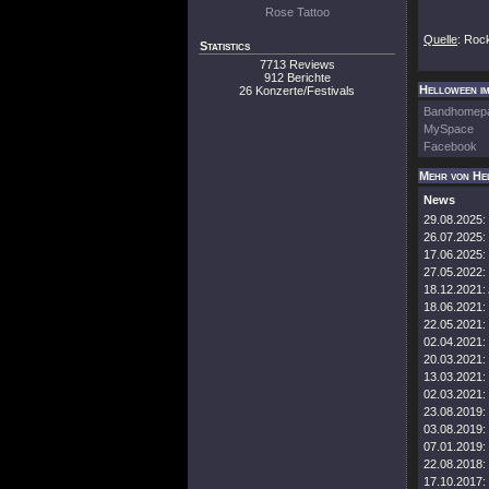
Rose Tattoo
Quelle
: Roc
Statistics
7713 Reviews
912 Berichte
Helloween im
26 Konzerte/Festivals
Bandhomep
MySpace
Facebook
Mehr von He
News
29.08.2025:
26.07.2025:
17.06.2025:
27.05.2022:
18.12.2021:
18.06.2021:
22.05.2021:
02.04.2021:
20.03.2021:
13.03.2021:
02.03.2021:
23.08.2019:
03.08.2019:
07.01.2019:
22.08.2018:
17.10.2017: