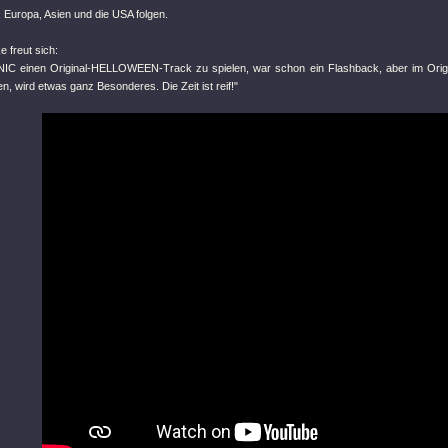
 Europa, Asien und die USA folgen.
e freut sich:
IC einen Original-HELLOWEEN-Track zu spielen, war schon ein Flashback, aber im Origin
, wird etwas ganz Besonderes. Die Zeit ist reif!"