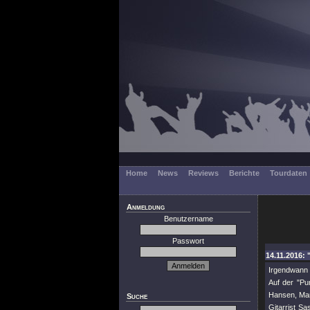
Home
News
Reviews
Berichte
Tourdaten
Anmeldung
Benutzername
Passwort
14.11.2016: 
Irgendwann
Auf der "Pu
Hansen, Mark
Suche
Gitarrist S