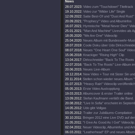
News
28.07.2023:
Video zum "Touchdown" Titeltrack
19.10.2022:
Video zur "Wilder Life" Single
12.09.2022:
Satte Best-Of und "Dust And Rust"
20.09.2021:
"Prophecy" Video und Albuminfos
16.07.2021:
Hymnische "Metal Never Dies" Vide
25.01.2021:
"Man And Machine" Livevideo als A
18.05.2020:
"We Are One" Videoclip
25.04.2020:
Neues Album mit Bundeswehr-Mus
18.07.2019:
Coole Doku über Udo Dirkschneider
08.07.2018:
Neues "One Heart One Soul" Video
15.06.2018:
Knackiger "Rising High" Clip
13.04.2017:
Dirkschneider "Back To The Roots 
22.07.2016:
"Back To The Roots" Live-Album im
20.06.2015:
Neues Live-Album
19.12.2014:
New Video + Tour mit Sister Sin u
20.11.2014:
Stellen schon wieder neues Album "
01.07.2013:
"Heavy Rain" Videoclip veröffentlich
05.05.2013:
Erste Video Auskopplung
19.03.2013:
Albumcover & erster Trailer online
13.09.2012:
Stefan Kaufmann verläßt die Band.
20.08.2012:
"Live In Sofia" erscheint im Septem
14.05.2012:
Udo gibt Vollgas
03.05.2012:
Trailer zur Jubiläums-Compilation
30.10.2011:
Bringen 2012 eine Live DVD auf de
21.05.2011:
"I Give As Good As I Get" Videoclip.
02.04.2011:
Neuer Videoclip, Albuminfos und Ar
06.03.2011:
"Leatherhead" EP und neues Album 