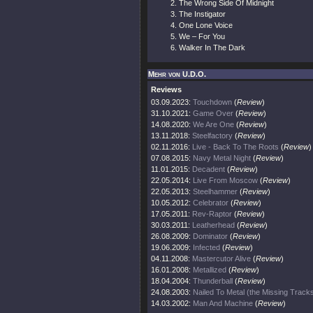
The Wrong Side Of Midnight
The Instigator
One Lone Voice
We – For You
Walker In The Dark
Mehr von U.D.O.
Reviews
03.09.2023:
Touchdown
(
Review
)
31.10.2021:
Game Over
(
Review
)
14.08.2020:
We Are One
(
Review
)
13.11.2018:
Steelfactory
(
Review
)
02.11.2016:
Live - Back To The Roots
(
Review
)
07.08.2015:
Navy Metal Night
(
Review
)
11.01.2015:
Decadent
(
Review
)
22.05.2014:
Live From Moscow
(
Review
)
22.05.2013:
Steelhammer
(
Review
)
10.05.2012:
Celebrator
(
Review
)
17.05.2011:
Rev-Raptor
(
Review
)
30.03.2011:
Leatherhead
(
Review
)
26.08.2009:
Dominator
(
Review
)
19.06.2009:
Infected
(
Review
)
04.11.2008:
Mastercutor Alive
(
Review
)
16.01.2008:
Metallized
(
Review
)
18.04.2004:
Thunderball
(
Review
)
24.08.2003:
Nailed To Metal (the Missing Track
14.03.2002:
Man And Machine
(
Review
)