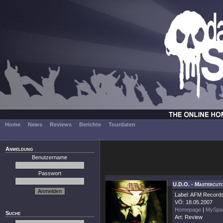
Home
News
Reviews
Berichte
Tourdaten
Anmeldung
Benutzername
Passwort
U.D.O. - Mastercut
Label: AFM Record
VÖ: 18.05.2007
Homepage
|
MySpa
Suche
Art: Review