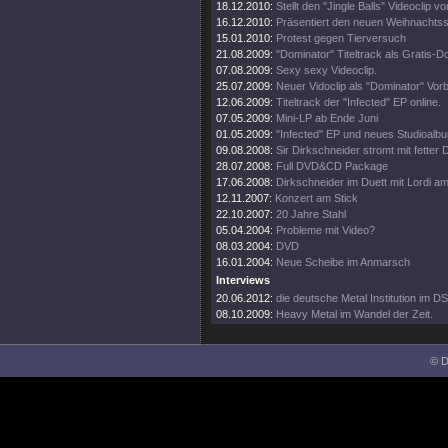
18.12.2010:
Stellt den "Jingle Balls" Videoclip vor
16.12.2010:
Präsentiert den neuen Weihnachts
15.01.2010:
Protest gegen Tierversuch
21.08.2009:
"Dominator" Titeltrack als Gratis-
07.08.2009:
Sexy sexy Videoclip.
25.07.2009:
Neuer Vidoclip als "Dominator" Vorb
12.06.2009:
Titeltrack der "Infected" EP online.
07.05.2009:
Mini-LP ab Ende Juni
01.05.2009:
"Infected" EP und neues Studioalb
09.08.2008:
Sir Dirkschneider stromt mit fetter
28.07.2008:
Full DVD&CD Package
17.06.2008:
Dirkschneider im Duett mit Lordi a
12.11.2007:
Konzert am Stick
22.10.2007:
20 Jahre Stahl
05.04.2004:
Probleme mit Video?
08.03.2004:
DVD
16.01.2004:
Neue Scheibe im Anmarsch
Interviews
20.06.2012:
die deutsche Metal Institution im DS
08.10.2009:
Heavy Metal im Wandel der Zeit.
© D