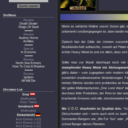
SiteNews
Review
Death Dealer
Wenn es wirkliche Relikte unsrer Szene gibt, 
Reign Of Steel
unbemerkt vorübergegangen ist, dann landet man
Review
Audrey Horne
Achilles
Optisch fast der Gilde der Untoten zuzuordn
Musiklandschaft auftauchte, sowohl auf Platt
Special
In Extremo
echter Heavy Metal ist und vor allem, dass sic
Review
Sollte man zur Musik überhaupt noch viel s
North Sea Echoes
How To Cast A Shadow
stampfender Heavy Metal mit Abrissgarant
gibt’s dabei – vom zugegeben sehr modern kl
Review
Ignition
sonderlich erwähnenswerte Veränderungen. F
All Will Die
herben Stimme werden sich problemlos an Krac
der geilen Midtempohymne „One Lone Voice“ lab
Upcoming Live
durchaus fette Produktion, der Rest ist das wa
Graz
krachende Grooves und tolle, streckenweise her
Wolfmother
Rose Tattoo
Innsbruck
U.D.O.
Wo
draufsteht ist Qualität drin.
"Ma
Wolfmother
Dirkschneider und – wenn auch nicht so star
Dinkelsbühl
Germanien-Bangern wie „We-For You“ oder „Wal
Arch Enemy (+21)
Arch Enemy (+21)
school Banger dieses Planeten.
Arch Enemy (+21)