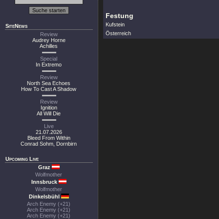
Festung
Kufstein
SiteNews
Österreich
Review
Audrey Horne
Achilles
Special
In Extremo
Review
North Sea Echoes
How To Cast A Shadow
Review
Ignition
All Will Die
Live
21.07.2026
Bleed From Within
Conrad Sohm, Dornbirn
Upcoming Live
Graz
Wolfmother
Innsbruck
Wolfmother
Dinkelsbühl
Arch Enemy (+21)
Arch Enemy (+21)
Arch Enemy (+21)