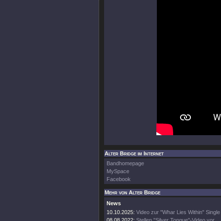
Alter Bridge im Internet
Bandhomepage
MySpace
Facebook
Mehr von Alter Bridge
News
10.10.2025:
Video zur "Whar Lies Within" Single
08.08.2022:
Stellen "Silver Tongue"-Video vor