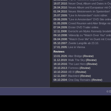
18.07.2010:
Neuer Deal, Album und Dates in Öst
26.04.2010:
Neues Album und Europatour mit Ö
01.04.2010:
Neues Meisterwerk im Spetember!
25.07.2009:
"Live In Amsterdam" rückt näher.
09.06.2009:
"Live in Amsterdam" DVD Site onlin
01.05.2009:
Creed Reunion wird Alter Bridge nic
07.04.2009:
Erster DVD Trailer online.
12.11.2008:
Gerücht um Myles Kennedy brodelt 
09.10.2008:
Videoclip zu "Watch Over You" onli
06.04.2008:
"Watch Over Me" im Duett mit Crist
05.10.2007:
Zweite Langrille ab 23.10.
17.01.2005:
Live in Vienna
Reviews
13.01.2026:
Alter Bridge
(
Review
)
11.12.2019:
Walk The Sky
(
Review
)
18.10.2016:
The Last Hero
(
Review
)
19.10.2013:
Fortress
(
Review
)
10.10.2010:
AB III
(
Review
)
12.11.2007:
Blackbird
(
Review
)
08.10.2004:
One Day Remains
(
Review
)
© D