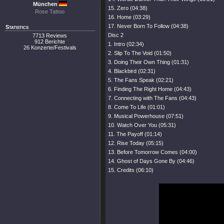
München
15. Zero (04:38)
Rose Tattoo
16. Home (03:29)
17. Never Born To Follow (04:38)
Statistics
Disc 2
7713 Reviews
912 Berichte
1. Intro (02:34)
26 Konzerte/Festivals
2. Slip To The Void (01:50)
3. Doing Their Own Thing (01:31)
4. Blackbird (02:31)
5. The Fans Speak (02:21)
6. Finding The Right Home (04:43)
7. Connecting with The Fans (04:43)
8. Come To Life (01:01)
9. Musical Powerhouse (07:51)
10. Watch Over You (05:31)
11. The Payoff (01:14)
12. Rise Today (05:15)
13. Before Tomorrow Comes (04:00)
14. Ghost of Days Gone By (04:46)
15. Credits (06:10)