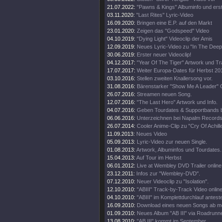
21.07.2022:
"Pawns & Kings" Albuminfo und ers
03.11.2020:
"Last Rites" Lyric-Video
16.09.2020:
Bringen eine E.P. auf den Markt
23.01.2020:
Zeigen das "Godspeed" Video
04.10.2019:
"Dying Light" Videoclip der Amis
12.09.2019:
Neues Lyric-Video zu "In The Deep
30.06.2019:
Erster neuer Videoclip!
04.12.2017:
"Year Of The Tiger" Artwork und Tra
17.07.2017:
Weiter Europa-Dates für Herbst 20
03.10.2016:
Stellen zweiten Knallersong vor.
31.08.2016:
Bärenstarker "Show Me A Leader" C
26.07.2016:
Streamen neuen Song.
12.07.2016:
"The Last Hero" Artwork und Info.
04.07.2016:
Geben Tourdates & Supportbands 
06.06.2016:
Unterzeichnen bei Napalm Records
26.07.2014:
Cooler Anime-Clip zu "Cry Of Achill
11.09.2013:
Neues Video
05.09.2013:
Lyric-Video zur neuen Single.
01.08.2013:
Artwork, Albuminfos und Tourdates.
15.04.2013:
Auf Tour im Herbst
06.01.2012:
Live at Wembley DVD Trailer online
23.12.2011:
Infos zur "Wembley-DVD".
07.12.2010:
Neuer Videoclip zu "Isolation".
12.10.2010:
"ABIII" Track-by-Track Video online
04.10.2010:
"ABIII" im Komplettdurchlauf antest
16.09.2010:
Download eines neuen Songs ab m
01.09.2010:
Neues Album "AB III" via Roadrunne
13.08.2010:
"AB III" kommt im September.