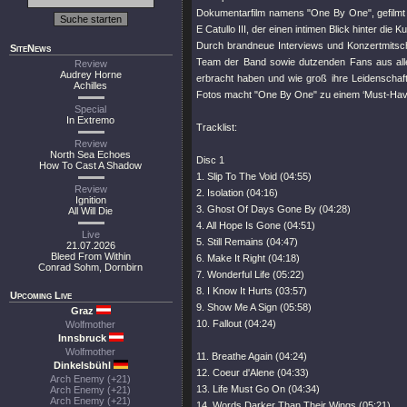
Dokumentarfilm namens "One By One", gefilmt
E Catullo III, der einen intimen Blick hinter d
Durch brandneue Interviews und Konzertmitsch
SiteNews
Team der Band sowie dutzenden Fans aus alle
Review
Audrey Horne
erbracht haben und wie groß ihre Leidenschaft 
Achilles
Fotos macht "One By One" zu einem ‘Must-Hav
Special
In Extremo
Tracklist:
Review
North Sea Echoes
Disc 1
How To Cast A Shadow
1. Slip To The Void (04:55)
Review
2. Isolation (04:16)
Ignition
3. Ghost Of Days Gone By (04:28)
All Will Die
4. All Hope Is Gone (04:51)
Live
5. Still Remains (04:47)
21.07.2026
Bleed From Within
6. Make It Right (04:18)
Conrad Sohm, Dornbirn
7. Wonderful Life (05:22)
8. I Know It Hurts (03:57)
Upcoming Live
9. Show Me A Sign (05:58)
Graz
10. Fallout (04:24)
Wolfmother
Innsbruck
Wolfmother
11. Breathe Again (04:24)
Dinkelsbühl
12. Coeur d'Alene (04:33)
Arch Enemy (+21)
13. Life Must Go On (04:34)
Arch Enemy (+21)
Arch Enemy (+21)
14. Words Darker Than Their Wings (05:21)