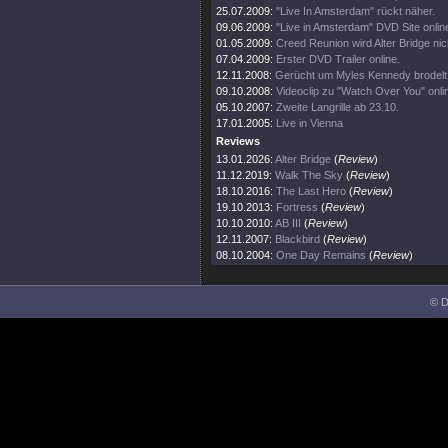
25.07.2009:
"Live In Amsterdam" rückt näher.
09.06.2009:
"Live in Amsterdam" DVD Site onlin
01.05.2009:
Creed Reunion wird Alter Bridge nic
07.04.2009:
Erster DVD Trailer online.
12.11.2008:
Gerücht um Myles Kennedy brodelt 
09.10.2008:
Videoclip zu "Watch Over You" onli
05.10.2007:
Zweite Langrille ab 23.10.
17.01.2005:
Live in Vienna
Reviews
13.01.2026:
Alter Bridge
(
Review
)
11.12.2019:
Walk The Sky
(
Review
)
18.10.2016:
The Last Hero
(
Review
)
19.10.2013:
Fortress
(
Review
)
10.10.2010:
AB III
(
Review
)
12.11.2007:
Blackbird
(
Review
)
08.10.2004:
One Day Remains
(
Review
)
© D