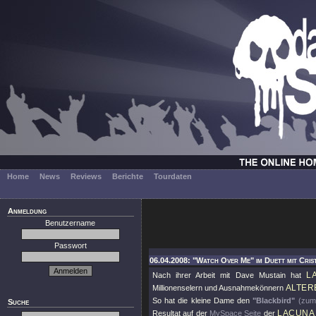
Home
News
Reviews
Berichte
Tourdaten
Anmeldung
Benutzername
Passwort
06.04.2008: "Watch Over Me" im Duett mit Crist
L
Nach ihrer Arbeit mit Dave Mustain hat
ALTER
Millionenselern und Ausnahmekönnern
So hat die kleine Dame den
"Blackbird"
(zum
Suche
LACUNA 
Resultat auf der
MySpace Seite
der