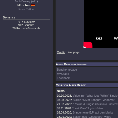
Arch Enemy (+21)
München
Rose Tattoo
Statistics
7714 Reviews
912 Berichte
26 Konzerte/Festivals
Quelle
: Bandpage
Alter Bridge im Internet
Bandhomepage
MySpace
Facebook
Mehr von Alter Bridge
News
10.10.2025:
Video zur "Whar Lies Within" Single
08.08.2022:
Stellen "Silver Tongue"-Video vor
21.07.2022:
"Pawns & Kings" Albuminfo und ers
03.11.2020:
"Last Rites" Lyric-Video
16.09.2020:
Bringen eine E.P. auf den Markt
23.01.2020:
Zeigen das "Godspeed" Video