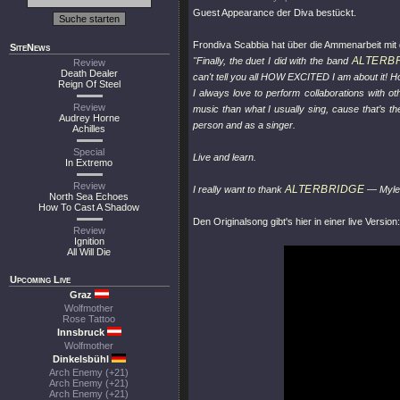
Guest Appearance der Diva bestückt.
Frondiva Scabbia hat über die Ammenarbeit mit
SiteNews
ALTERB
"Finally, the duet I did with the band
Review
Death Dealer
can't tell you all HOW EXCITED I am about it! Hope
Reign Of Steel
I always love to perform collaborations with oth
Review
music than what I usually sing, cause that’s t
Audrey Horne
person and as a singer.
Achilles
Special
Live and learn.
In Extremo
Review
ALTERBRIDGE
I really want to thank
— Myles,
North Sea Echoes
How To Cast A Shadow
Den Originalsong gibt's hier in einer live Version:
Review
Ignition
All Will Die
Upcoming Live
Graz
Wolfmother
Rose Tattoo
Innsbruck
Wolfmother
Dinkelsbühl
Arch Enemy (+21)
Arch Enemy (+21)
Arch Enemy (+21)