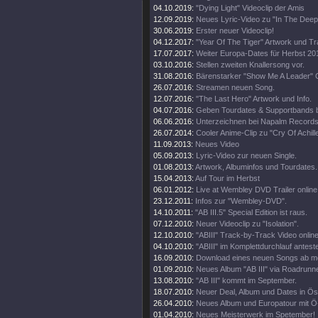
04.10.2019:
"Dying Light" Videoclip der Amis
12.09.2019:
Neues Lyric-Video zu "In The Deep
30.06.2019:
Erster neuer Videoclip!
04.12.2017:
"Year Of The Tiger" Artwork und Tra
17.07.2017:
Weiter Europa-Dates für Herbst 20
03.10.2016:
Stellen zweiten Knallersong vor.
31.08.2016:
Bärenstarker "Show Me A Leader" C
26.07.2016:
Streamen neuen Song.
12.07.2016:
"The Last Hero" Artwork und Info.
04.07.2016:
Geben Tourdates & Supportbands 
06.06.2016:
Unterzeichnen bei Napalm Records
26.07.2014:
Cooler Anime-Clip zu "Cry Of Achill
11.09.2013:
Neues Video
05.09.2013:
Lyric-Video zur neuen Single.
01.08.2013:
Artwork, Albuminfos und Tourdates.
15.04.2013:
Auf Tour im Herbst
06.01.2012:
Live at Wembley DVD Trailer online
23.12.2011:
Infos zur "Wembley-DVD".
14.10.2011:
"AB III.5" Special Edition ist raus.
07.12.2010:
Neuer Videoclip zu "Isolation".
12.10.2010:
"ABIII" Track-by-Track Video online
04.10.2010:
"ABIII" im Komplettdurchlauf antest
16.09.2010:
Download eines neuen Songs ab m
01.09.2010:
Neues Album "AB III" via Roadrunne
13.08.2010:
"AB III" kommt im September.
18.07.2010:
Neuer Deal, Album und Dates in Öst
26.04.2010:
Neues Album und Europatour mit Ö
01.04.2010:
Neues Meisterwerk im Spetember!