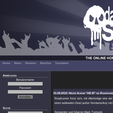
Home
News
Reviews
Berichte
Tourdaten
Anmeldung
Benutzername
Passwort
01.09.2010: Neues Album "AB III" via Roadrunn
Roadrunner freut sich, mit Alterbridge eine d
einen weltweiten Deal (außer Nordamerika) mit
Suche
Songwriter und Gitarrist Mark Tremonti