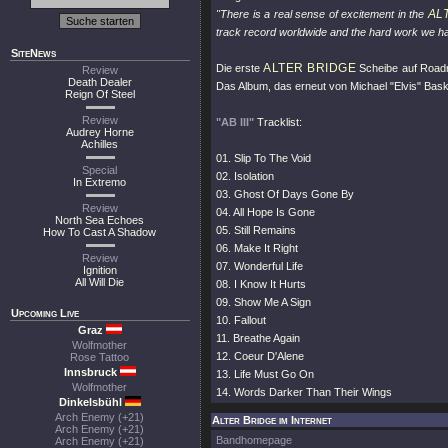
AL
"There is a real sense of excitement in the
track record worldwide and the hard work we have 
SiteNews
ALTER BRIDGE
Die erste
Scheibe auf Roadru
Review
Death Dealer
Das Album, das erneut von Michael "Elvis" Baske
Reign Of Steel
Review
"AB III"
Tracklist:
Audrey Horne
Achilles
01. Slip To The Void
Special
02. Isolation
In Extremo
03. Ghost Of Days Gone By
Review
04. All Hope Is Gone
North Sea Echoes
05. Still Remains
How To Cast A Shadow
06. Make It Right
Review
07. Wonderful Life
Ignition
All Will Die
08. I Know It Hurts
09. Show Me A Sign
Upcoming Live
10. Fallout
Graz
11. Breathe Again
Wolfmother
12. Coeur D'Alene
Rose Tattoo
Innsbruck
13. Life Must Go On
Wolfmother
14. Words Darker Than Their Wings
Dinkelsbühl
Arch Enemy (+21)
Alter Bridge im Internet
Arch Enemy (+21)
Bandhomepage
Arch Enemy (+21)