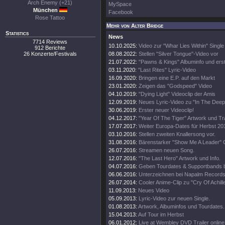
Arch Enemy (+21)
MySpace
München
Facebook
Rose Tattoo
Mehr von Alter Bridge
Statistics
News
7714 Reviews
10.10.2025:
Video zur "Whar Lies Within" Single
912 Berichte
26 Konzerte/Festivals
08.08.2022:
Stellen "Silver Tongue"-Video vor
21.07.2022:
"Pawns & Kings" Albuminfo und ers
03.11.2020:
"Last Rites" Lyric-Video
16.09.2020:
Bringen eine E.P. auf den Markt
23.01.2020:
Zeigen das "Godspeed" Video
04.10.2019:
"Dying Light" Videoclip der Amis
12.09.2019:
Neues Lyric-Video zu "In The Deep
30.06.2019:
Erster neuer Videoclip!
04.12.2017:
"Year Of The Tiger" Artwork und Tra
17.07.2017:
Weiter Europa-Dates für Herbst 20
03.10.2016:
Stellen zweiten Knallersong vor.
31.08.2016:
Bärenstarker "Show Me A Leader" C
26.07.2016:
Streamen neuen Song.
12.07.2016:
"The Last Hero" Artwork und Info.
04.07.2016:
Geben Tourdates & Supportbands 
06.06.2016:
Unterzeichnen bei Napalm Records
26.07.2014:
Cooler Anime-Clip zu "Cry Of Achill
11.09.2013:
Neues Video
05.09.2013:
Lyric-Video zur neuen Single.
01.08.2013:
Artwork, Albuminfos und Tourdates.
15.04.2013:
Auf Tour im Herbst
06.01.2012:
Live at Wembley DVD Trailer online