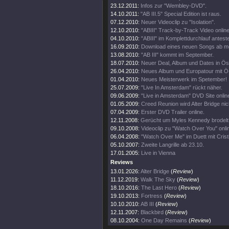
23.12.2011:
Infos zur "Wembley-DVD".
14.10.2011:
"AB III.5" Special Edition ist raus.
07.12.2010:
Neuer Videoclip zu "Isolation".
12.10.2010:
"ABIII" Track-by-Track Video online
04.10.2010:
"ABIII" im Komplettdurchlauf antest
16.09.2010:
Download eines neuen Songs ab m
13.08.2010:
"AB III" kommt im September.
18.07.2010:
Neuer Deal, Album und Dates in Öst
26.04.2010:
Neues Album und Europatour mit Ö
01.04.2010:
Neues Meisterwerk im Spetember!
25.07.2009:
"Live In Amsterdam" rückt näher.
09.06.2009:
"Live in Amsterdam" DVD Site onlin
01.05.2009:
Creed Reunion wird Alter Bridge nic
07.04.2009:
Erster DVD Trailer online.
12.11.2008:
Gerücht um Myles Kennedy brodelt 
09.10.2008:
Videoclip zu "Watch Over You" onli
06.04.2008:
"Watch Over Me" im Duett mit Crist
05.10.2007:
Zweite Langrille ab 23.10.
17.01.2005:
Live in Vienna
Reviews
13.01.2026:
Alter Bridge
(
Review
)
11.12.2019:
Walk The Sky
(
Review
)
18.10.2016:
The Last Hero
(
Review
)
19.10.2013:
Fortress
(
Review
)
10.10.2010:
AB III
(
Review
)
12.11.2007:
Blackbird
(
Review
)
08.10.2004:
One Day Remains
(
Review
)