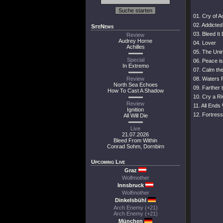
01. Cry of Ac
02. Addicted
SiteNews
03. Bleed It
Review
Audrey Horne
04. Lover
Achilles
05. The Unin
Special
06. Peace i
In Extremo
07. Calm the
Review
08. Waters 
North Sea Echoes
09. Farther 
How To Cast A Shadow
10. Cry a Ri
Review
11. All Ends 
Ignition
12. Fortress
All Will Die
Live
21.07.2026
Bleed From Within
Conrad Sohm, Dornbirn
Upcoming Live
Graz
Wolfmother
Innsbruck
Wolfmother
Dinkelsbühl
Arch Enemy (+21)
Arch Enemy (+21)
München