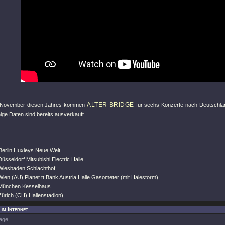
ALTER BRIDGE
/November diesen Jahres kommen
für sechs Konzerte nach Deutschlan
ige Daten sind bereits ausverkauft
Berlin Huxleys Neue Welt
üsseldorf Mitsubishi Electric Halle
Wiesbaden Schlachthof
ien (AU) Planet.tt Bank Austria Halle Gasometer (mit Halestorm)
 München Kesselhaus
Zürich (CH) Hallenstadion)
 im Internet
age