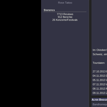
Rose Tattoo
Statistics
7713 Reviews
912 Berichte
26 Konzerte/Festivals
Im Oktober
Schweiz, ein
Tourdaten:
27.10.2013 
04.11.2013 D
05.11.2013 
07.11.2013 W
08.11.2013
09.11.2013 
Alter Bridge
Bandhomep