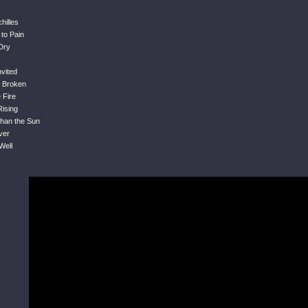
hilles
 to Pain
 Dry
vited
s Broken
 Fire
Rising
than the Sun
ver
Well