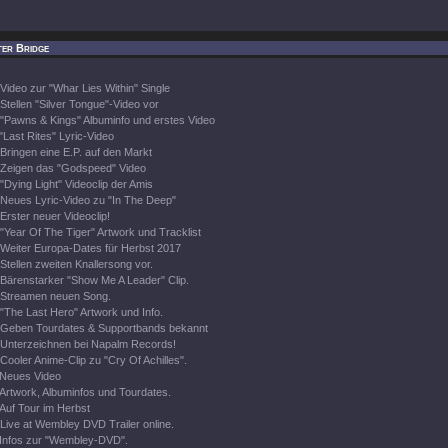
ter Bridge
Video zur "Whar Lies Within" Single
Stellen "Silver Tongue"-Video vor
"Pawns & Kings" Albuminfo und erstes Video
"Last Rites" Lyric-Video
Bringen eine E.P. auf den Markt
Zeigen das "Godspeed" Video
"Dying Light" Videoclip der Amis
Neues Lyric-Video zu "In The Deep"
Erster neuer Videoclip!
"Year Of The Tiger" Artwork und Tracklist
Weiter Europa-Dates für Herbst 2017
Stellen zweiten Knallersong vor.
Bärenstarker "Show Me A Leader" Clip.
Streamen neuen Song.
"The Last Hero" Artwork und Info.
Geben Tourdates & Supportbands bekannt
Unterzeichnen bei Napalm Records!
Cooler Anime-Clip zu "Cry Of Achilles".
Neues Video
Artwork, Albuminfos und Tourdates.
Auf Tour im Herbst
Live at Wembley DVD Trailer online.
Infos zur "Wembley-DVD".