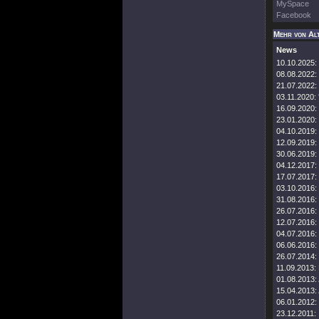
MySpace
Facebook
Mehr von Al
News
10.10.2025:
08.08.2022:
21.07.2022:
03.11.2020:
16.09.2020:
23.01.2020:
04.10.2019:
12.09.2019:
30.06.2019:
04.12.2017:
17.07.2017:
03.10.2016:
31.08.2016:
26.07.2016:
12.07.2016:
04.07.2016:
06.06.2016:
26.07.2014:
11.09.2013:
01.08.2013:
15.04.2013:
06.01.2012:
23.12.2011: