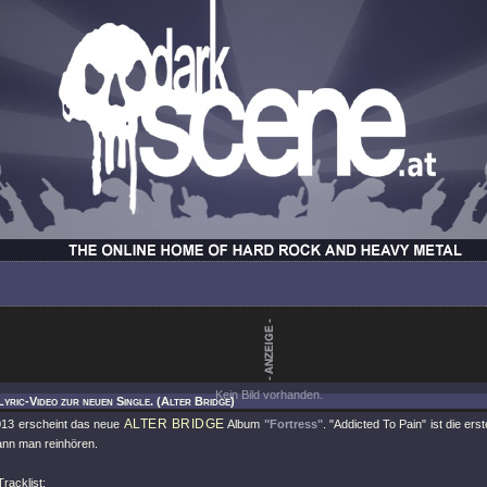
Kein Bild vorhanden.
Lyric-Video zur neuen Single. (Alter Bridge)
ALTER BRIDGE
13 erscheint das neue
Album
"Fortress"
.
"Addicted To Pain"
ist die ers
ann man reinhören.
racklist: