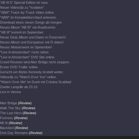
"AB III.5" Special Edition ist raus.
Neuer Videoclip zu "Isolation".
"ABIII" Track-by-Track Video online.
"ABIII" im Komplettdurchlauf antesten.
Download eines neuen Songs ab morgen
Neues Album "AB III" via Roadrunner.
"AB III" kommt im September.
Neuer Deal, Album und Dates in Österreich!
Neues Album und Europatour mit Ö-dates!
Neues Meisterwerk im Spetember!
"Live In Amsterdam" rückt näher.
"Live in Amsterdam" DVD Site online.
Creed Reunion wird Alter Bridge nicht stoppen.
Erster DVD Trailer online.
Gerücht um Myles Kennedy brodelt weiter.
Videoclip zu "Watch Over You" online.
"Watch Over Me" im Duett mit Cristina Scabbia!
Zweite Langrille ab 23.10.
Live in Vienna
Alter Bridge
(
Review
)
Walk The Sky
(
Review
)
The Last Hero
(
Review
)
Fortress
(
Review
)
AB III
(
Review
)
Blackbird
(
Review
)
One Day Remains
(
Review
)