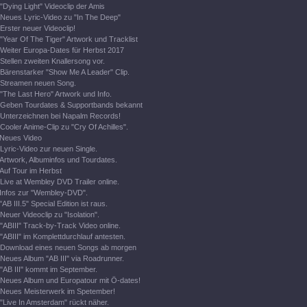
"Dying Light" Videoclip der Amis
Neues Lyric-Video zu "In The Deep"
Erster neuer Videoclip!
"Year Of The Tiger" Artwork und Tracklist
Weiter Europa-Dates für Herbst 2017
Stellen zweiten Knallersong vor.
Bärenstarker "Show Me A Leader" Clip.
Streamen neuen Song.
"The Last Hero" Artwork und Info.
Geben Tourdates & Supportbands bekannt
Unterzeichnen bei Napalm Records!
Cooler Anime-Clip zu "Cry Of Achilles".
Neues Video
Lyric-Video zur neuen Single.
Artwork, Albuminfos und Tourdates.
Auf Tour im Herbst
Live at Wembley DVD Trailer online.
Infos zur "Wembley-DVD".
"AB III.5" Special Edition ist raus.
Neuer Videoclip zu "Isolation".
"ABIII" Track-by-Track Video online.
"ABIII" im Komplettdurchlauf antesten.
Download eines neuen Songs ab morgen
Neues Album "AB III" via Roadrunner.
"AB III" kommt im September.
Neues Album und Europatour mit Ö-dates!
Neues Meisterwerk im Spetember!
"Live In Amsterdam" rückt näher.