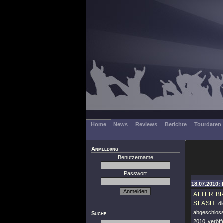
Home
News
Reviews
Berichte
Tourdaten
Anmeldung
Benutzername
Passwort
18.07.2010: 
ALTER B
SLASH
die
abgeschloss
Suche
2010 veröf