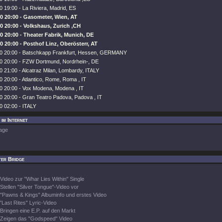
 19:00 - La Riviera, Madrid, ES
0 20:00 - Gasometer, Wien, AT
0 20:00 - Volkshaus, Zurich ,CH
0 20:00 - Theater Fabrik, Munich, DE
0 20:00 - Posthof Linz, Oberösterr, AT
0 20:00 - Batschkapp Frankfurt, Hessen, GERMANY
0 20:00 - FZW Dortmund, Nordrhein-, DE
 21:00 - Alcatraz Milan, Lombardy, ITALY
 20:00 - Atlantico, Rome, Roma , IT
0 20:00 - Vox Modena, Modena , IT
0 20:00 - Gran Teatro Padova, Padova , IT
0 02:00 - ITALY
 im Internet
age
ter Bridge
Video zur "Whar Lies Within" Single
Stellen "Silver Tongue"-Video vor
"Pawns & Kings" Albuminfo und erstes Video
"Last Rites" Lyric-Video
Bringen eine E.P. auf den Markt
Zeigen das "Godspeed" Video