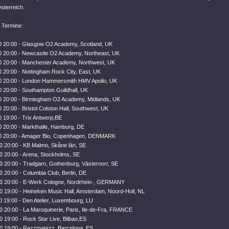
sterreich.
 Termine:
0 20:00 - Glasgow O2 Academy, Scotland, UK
0 20:00 - Newcastle O2 Academy, Northeast, UK
0 20:00 - Manchester Academy, Northwest, UK
0 20:00 - Nottingham Rock City, East, UK
0 20:00 - London Hammersmith HMV Apollo, UK
0 20:00 - Southampton Guildhall, UK
0 20:00 - Birmingham O2 Academy, Midlands, UK
 20:00 - Bristol Colston Hall, Southwest, UK
0 19:00 - Trix Antwerp,BE
0 20:00 - Markthalle, Hamburg, DE
10 20:00 - Amager Bio, Copenhagen, DENMARK
0 20:00 - KB Malmo, Skåne län, SE
0 20:00 - Arena, Stockholms, SE
0 20:00 - Tradgarn, Gothenburg, Västernorr, SE
 20:00 - Columbia Club, Berlin, DE
0 20:00 - E-Werk Cologne, Nordrhein-, GERMANY
0 19:00 - Heineken Music Hall, Amsterdam, Noord-Holl, NL
0 19:00 - Den Atelier, Luxembourg, LU
0 20:00 - La Maroquinerie, Paris, Ile-de-Fra, FRANCE
 19:00 - Rock Star Live, Bilbao,ES
0 19:00 - Razzmatazz, Barcelona ,ES