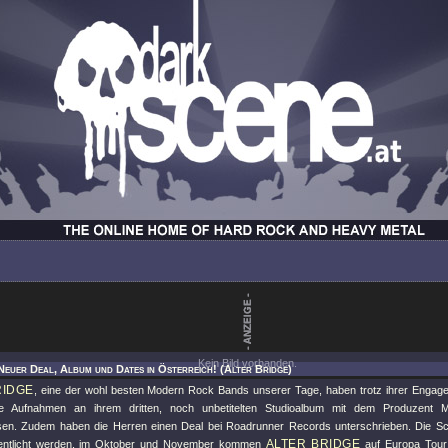
Kein Bild vorhanden.
Neuer Deal, Album und Dates in Österreich! (Alter Bridge)
RIDGE
, eine der wohl besten Modern Rock Bands unserer Tage, haben trotz ihrer Engag
 Aufnahmen an ihrem dritten, noch unbetitelten Studioalbum mit dem Produzent Mi
en. Zudem haben die Herren einen Deal bei Roadrunner Records unterschrieben. Die Sc
ALTER BRIDGE
fentlicht werden, im Oktober und November kommen
auf Europa Tour 