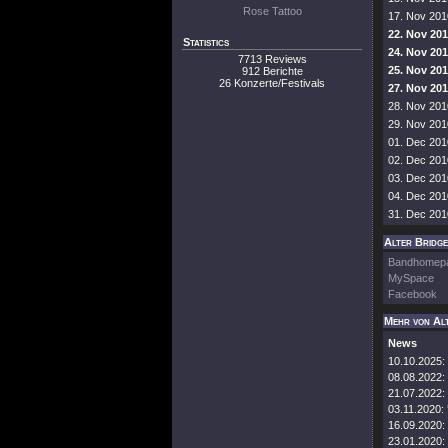
Rose Tattoo
17. Nov 2010
22. Nov 201
Statistics
24. Nov 201
7713 Reviews
25. Nov 201
912 Berichte
26 Konzerte/Festivals
27. Nov 201
28. Nov 201
29. Nov 201
01. Dec 2010
02. Dec 2010
03. Dec 201
04. Dec 201
31. Dec 201
Alter Bridge
Bandhomep
MySpace
Facebook
Mehr von Al
News
10.10.2025:
08.08.2022:
21.07.2022:
03.11.2020:
16.09.2020:
23.01.2020: