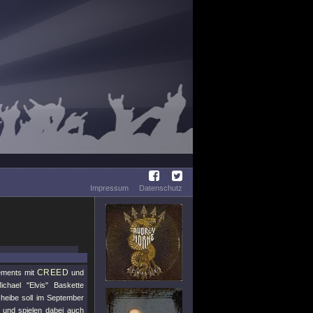
Impressum
Datenschutz
CREED
ements mit
und
chael "Elvis" Baskette
heibe soll im September
und spielen dabei auch