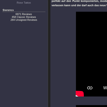
perfekt auf den Punkt komponierten, moder
Rose Tattoo
verlassen kann und der darf auch das neue
Statistics
6971 Reviews
458 Classic Reviews
284 Unsigned Reviews