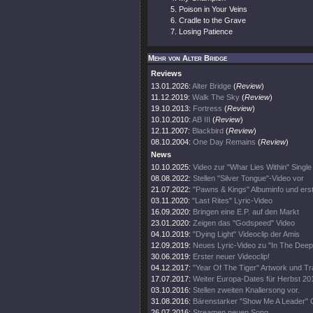
Poison in Your Veins
Cradle to the Grave
Losing Patience
Mehr von Alter Bridge
Reviews
13.01.2026:
Alter Bridge
(
Review
)
11.12.2019:
Walk The Sky
(
Review
)
19.10.2013:
Fortress
(
Review
)
10.10.2010:
AB III
(
Review
)
12.11.2007:
Blackbird
(
Review
)
08.10.2004:
One Day Remains
(
Review
)
News
10.10.2025:
Video zur "Whar Lies Within" Single
08.08.2022:
Stellen "Silver Tongue"-Video vor
21.07.2022:
"Pawns & Kings" Albuminfo und ers
03.11.2020:
"Last Rites" Lyric-Video
16.09.2020:
Bringen eine E.P. auf den Markt
23.01.2020:
Zeigen das "Godspeed" Video
04.10.2019:
"Dying Light" Videoclip der Amis
12.09.2019:
Neues Lyric-Video zu "In The Deep
30.06.2019:
Erster neuer Videoclip!
04.12.2017:
"Year Of The Tiger" Artwork und Tra
17.07.2017:
Weiter Europa-Dates für Herbst 20
03.10.2016:
Stellen zweiten Knallersong vor.
31.08.2016:
Bärenstarker "Show Me A Leader" C
26.07.2016:
Streamen neuen Song.