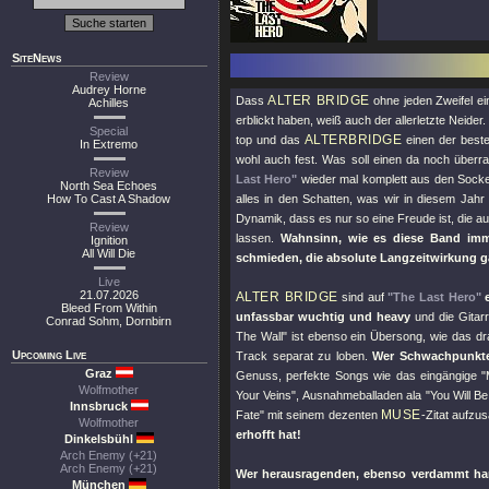
SiteNews
Review
Audrey Horne
ALTER BRIDGE
Dass
ohne jeden Zweifel ein
Achilles
erblickt haben, weiß auch der allerletzte Neide
Special
ALTERBRIDGE
top und das
einen der beste
In Extremo
wohl auch fest. Was soll einen da noch überr
Review
Last Hero"
wieder mal komplett aus den Sock
North Sea Echoes
How To Cast A Shadow
alles in den Schatten, was wir in diesem Jahr
Dynamik, dass es nur so eine Freude ist, die 
Review
lassen.
Wahnsinn, wie es diese Band imm
Ignition
All Will Die
schmieden, die absolute Langzeitwirkung ga
Live
21.07.2026
ALTER BRIDGE
sind auf
"The Last Hero"
Bleed From Within
unfassbar wuchtig und heavy
und die Gitarr
Conrad Sohm, Dornbirn
The Wall"
ist ebenso ein Übersong, wie das d
Upcoming Live
Track separat zu loben.
Wer Schwachpunkte
Graz
Genuss, perfekte Songs wie das eingängige
"
Wolfmother
Your Veins"
, Ausnahmeballaden ala
"You Will 
Innsbruck
MUSE
Fate"
mit seinem dezenten
-Zitat aufzu
Wolfmother
erhofft hat!
Dinkelsbühl
Arch Enemy (+21)
Arch Enemy (+21)
Wer herausragenden, ebenso verdammt har
München