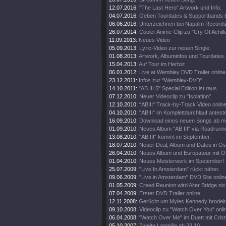
12.07.2016:
"The Last Hero" Artwork und Info.
04.07.2016:
Geben Tourdates & Supportbands 
06.06.2016:
Unterzeichnen bei Napalm Records
26.07.2014:
Cooler Anime-Clip zu "Cry Of Achill
11.09.2013:
Neues Video
05.09.2013:
Lyric-Video zur neuen Single.
01.08.2013:
Artwork, Albuminfos und Tourdates.
15.04.2013:
Auf Tour im Herbst
06.01.2012:
Live at Wembley DVD Trailer online
23.12.2011:
Infos zur "Wembley-DVD".
14.10.2011:
"AB III.5" Special Edition ist raus.
07.12.2010:
Neuer Videoclip zu "Isolation".
12.10.2010:
"ABIII" Track-by-Track Video online
04.10.2010:
"ABIII" im Komplettdurchlauf antest
16.09.2010:
Download eines neuen Songs ab m
01.09.2010:
Neues Album "AB III" via Roadrunne
13.08.2010:
"AB III" kommt im September.
18.07.2010:
Neuer Deal, Album und Dates in Öst
26.04.2010:
Neues Album und Europatour mit Ö
01.04.2010:
Neues Meisterwerk im Spetember!
25.07.2009:
"Live In Amsterdam" rückt näher.
09.06.2009:
"Live in Amsterdam" DVD Site onlin
01.05.2009:
Creed Reunion wird Alter Bridge nic
07.04.2009:
Erster DVD Trailer online.
12.11.2008:
Gerücht um Myles Kennedy brodelt 
09.10.2008:
Videoclip zu "Watch Over You" onli
06.04.2008:
"Watch Over Me" im Duett mit Crist
05.10.2007:
Zweite Langrille ab 23.10.