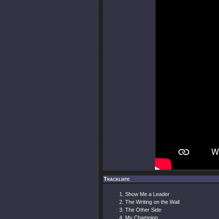
Trackliste
Show Me a Leader
The Writing on the Wall
The Other Side
My Champion