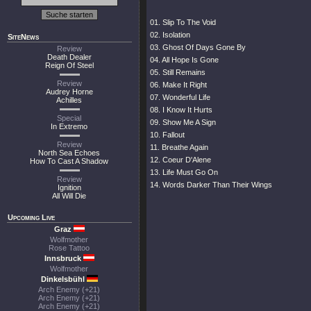
01. Slip To The Void
02. Isolation
SiteNews
03. Ghost Of Days Gone By
Review
Death Dealer
04. All Hope Is Gone
Reign Of Steel
05. Still Remains
Review
06. Make It Right
Audrey Horne
07. Wonderful Life
Achilles
08. I Know It Hurts
Special
09. Show Me A Sign
In Extremo
10. Fallout
Review
11. Breathe Again
North Sea Echoes
12. Coeur D'Alene
How To Cast A Shadow
13. Life Must Go On
Review
14. Words Darker Than Their Wings
Ignition
All Will Die
Upcoming Live
Graz
Wolfmother
Rose Tattoo
Innsbruck
Wolfmother
Dinkelsbühl
Arch Enemy (+21)
Arch Enemy (+21)
Arch Enemy (+21)