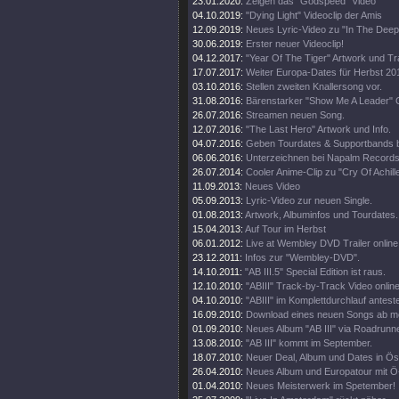
23.01.2020:
Zeigen das "Godspeed" Video
04.10.2019:
"Dying Light" Videoclip der Amis
12.09.2019:
Neues Lyric-Video zu "In The Deep
30.06.2019:
Erster neuer Videoclip!
04.12.2017:
"Year Of The Tiger" Artwork und Tra
17.07.2017:
Weiter Europa-Dates für Herbst 20
03.10.2016:
Stellen zweiten Knallersong vor.
31.08.2016:
Bärenstarker "Show Me A Leader" C
26.07.2016:
Streamen neuen Song.
12.07.2016:
"The Last Hero" Artwork und Info.
04.07.2016:
Geben Tourdates & Supportbands 
06.06.2016:
Unterzeichnen bei Napalm Records
26.07.2014:
Cooler Anime-Clip zu "Cry Of Achill
11.09.2013:
Neues Video
05.09.2013:
Lyric-Video zur neuen Single.
01.08.2013:
Artwork, Albuminfos und Tourdates.
15.04.2013:
Auf Tour im Herbst
06.01.2012:
Live at Wembley DVD Trailer online
23.12.2011:
Infos zur "Wembley-DVD".
14.10.2011:
"AB III.5" Special Edition ist raus.
12.10.2010:
"ABIII" Track-by-Track Video online
04.10.2010:
"ABIII" im Komplettdurchlauf antest
16.09.2010:
Download eines neuen Songs ab m
01.09.2010:
Neues Album "AB III" via Roadrunne
13.08.2010:
"AB III" kommt im September.
18.07.2010:
Neuer Deal, Album und Dates in Öst
26.04.2010:
Neues Album und Europatour mit Ö
01.04.2010:
Neues Meisterwerk im Spetember!