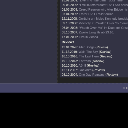
25.07.2009:
"Live In Amsterdam" rückt näher.
09.06.2009:
"Live in Amsterdam" DVD Site onlin
01.05.2009:
Creed Reunion wird Alter Bridge nic
07.04.2009:
Erster DVD Trailer online.
12.11.2008:
Gerücht um Myles Kennedy brodelt 
09.10.2008:
Videoclip zu "Watch Over You" onli
06.04.2008:
"Watch Over Me" im Duett mit Crist
05.10.2007:
Zweite Langrille ab 23.10.
17.01.2005:
Live in Vienna
Reviews
13.01.2026:
Alter Bridge
(
Review
)
11.12.2019:
Walk The Sky
(
Review
)
18.10.2016:
The Last Hero
(
Review
)
19.10.2013:
Fortress
(
Review
)
10.10.2010:
AB III
(
Review
)
12.11.2007:
Blackbird
(
Review
)
08.10.2004:
One Day Remains
(
Review
)
© D