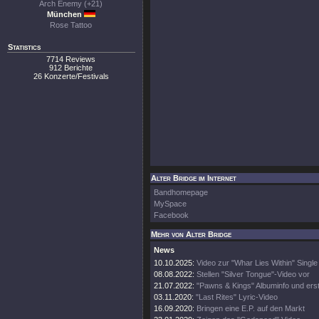
Arch Enemy (+21)
München
Rose Tattoo
Statistics
7714 Reviews
912 Berichte
26 Konzerte/Festivals
Alter Bridge im Internet
Bandhomepage
MySpace
Facebook
Mehr von Alter Bridge
News
10.10.2025:
Video zur "Whar Lies Within" Single
08.08.2022:
Stellen "Silver Tongue"-Video vor
21.07.2022:
"Pawns & Kings" Albuminfo und ers
03.11.2020:
"Last Rites" Lyric-Video
16.09.2020:
Bringen eine E.P. auf den Markt