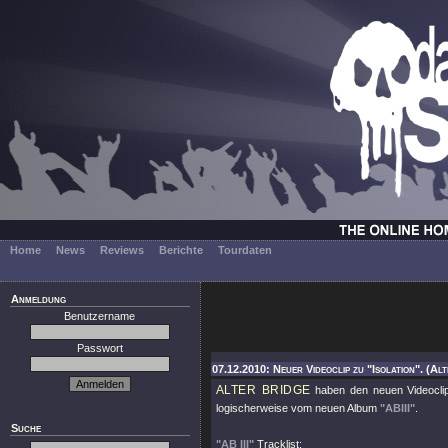
Home
News
Reviews
Berichte
Tourdaten
Anmeldung
Benutzername
Passwort
07.12.2010: Neuer Videoclip zu "Isolation". (Al
ALTER BRIDGE
haben den neuen Videocl
logischerweise vom neuen Album
"ABIII"
.
Suche
"AB III"
Tracklist: