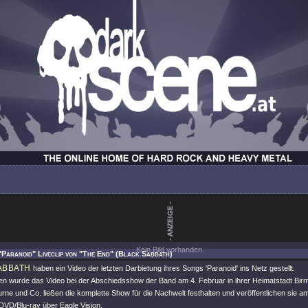
Kein Bild vorhanden.
"Paranoid" Liveclip von "The End" (Black Sabbath)
ABBATH
haben ein Video der letzten Darbietung ihres Songs 'Paranoid' ins Netz gestellt.
ten wurde das Video bei der Abschiedsshow der Band am 4. Februar in ihrer Heimatstadt Bir
ne und Co. ließen die komplette Show für die Nachwelt festhalten und veröffentlichen sie 
DVD/Blu-ray über Eagle Vision.