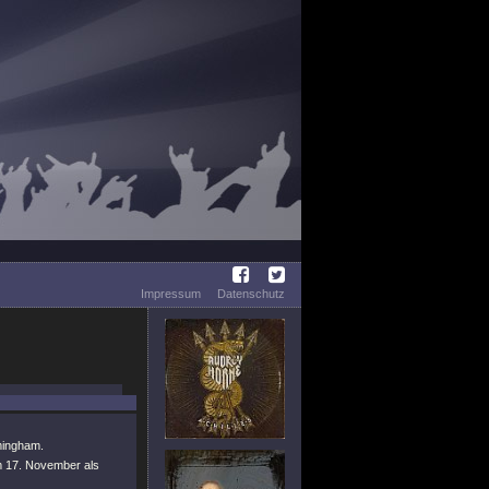
Impressum
Datenschutz
mingham.
am 17. November als