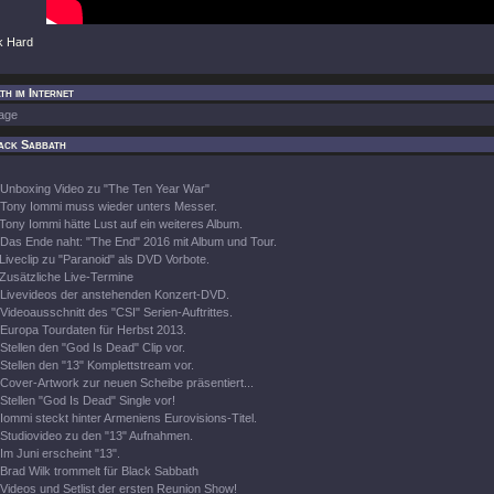
k Hard
h im Internet
age
ack Sabbath
Unboxing Video zu "The Ten Year War"
Tony Iommi muss wieder unters Messer.
Tony Iommi hätte Lust auf ein weiteres Album.
Das Ende naht: "The End" 2016 mit Album und Tour.
Liveclip zu "Paranoid" als DVD Vorbote.
Zusätzliche Live-Termine
Livevideos der anstehenden Konzert-DVD.
Videoausschnitt des "CSI" Serien-Auftrittes.
Europa Tourdaten für Herbst 2013.
Stellen den "God Is Dead" Clip vor.
Stellen den "13" Komplettstream vor.
Cover-Artwork zur neuen Scheibe präsentiert...
Stellen "God Is Dead" Single vor!
Iommi steckt hinter Armeniens Eurovisions-Titel.
Studiovideo zu den "13" Aufnahmen.
Im Juni erscheint "13".
Brad Wilk trommelt für Black Sabbath
Videos und Setlist der ersten Reunion Show!