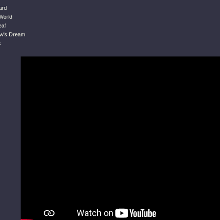
ard
World
eaf
ow's Dream
s