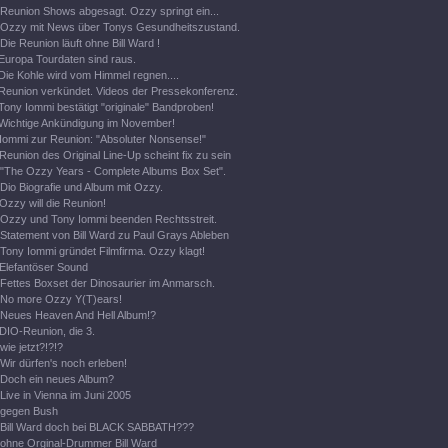
Reunion Shows abgesagt. Ozzy springt ein...
Ozzy mit News über Tonys Gesundheitszustand.
Die Reunion läuft ohne Bill Ward !
Europa Tourdaten sind raus.
Die Kohle wird vom Himmel regnen....
Reunion verkündet. Videos der Pressekonferenz.
Tony Iommi bestätigt "originale" Bandproben!
Wichtige Ankündigung im November!
Iommi zur Reunion: "Absoluter Nonsense!"
Reunion des Original Line-Up scheint fix zu sein
"The Ozzy Years - Complete Albums Box Set".
Dio Biografie und Album mit Ozzy.
Ozzy will die Reunion!
Ozzy und Tony Iommi beenden Rechtsstreit.
Statement von Bill Ward zu Paul Grays Ableben
Tony Iommi gründet Filmfirma. Ozzy klagt!
Elefantöser Sound
Fettes Boxset der Dinosaurier im Anmarsch.
No more Ozzy Y(T)ears!
Neues Heaven And Hell Album!?
DIO-Reunion, die 3.
wie jetzt?!?!?
Wir dürfen's noch erleben!
Doch ein neues Album?
Live in Vienna im Juni 2005
gegen Bush
Bill Ward doch bei BLACK SABBATH???
ohne Orginal-Drummer Bill Ward