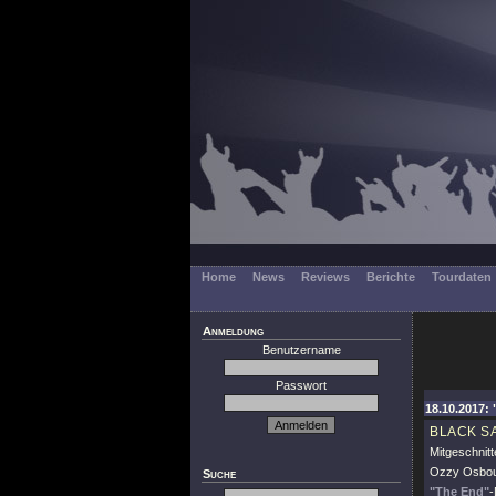
Home
News
Reviews
Berichte
Tourdaten
Anmeldung
Benutzername
Passwort
18.10.2017: 
BLACK S
Mitgeschnit
Ozzy Osbour
Suche
"The End"
-