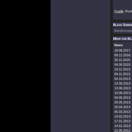
Quelle
: Roc
Black Sabbat
Bandhomep
Mehr von Bl
News
19.08.2017:
09.12.2016:
26.11.2015:
04.09.2015:
19.11.2013:
09.11.2013:
04.10.2013:
13.06.2013:
13.06.2013:
10.06.2013:
04.06.2013:
20.05.2013:
20.04.2013:
05.03.2013:
14.02.2013:
17.01.2013:
14.01.2013:
21.05.2012: