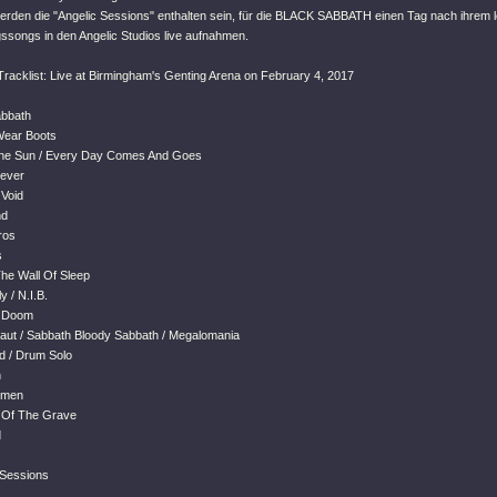
erden die "Angelic Sessions" enthalten sein, für die BLACK SABBATH einen Tag nach ihrem l
ngssongs in den Angelic Studios live aufnahmen.
racklist: Live at Birmingham's Genting Arena on February 4, 2017
abbath
 Wear Boots
The Sun / Every Day Comes And Goes
rever
 Void
nd
ros
s
The Wall Of Sleep
y / N.I.B.
f Doom
ut / Sabbath Bloody Sabbath / Megalomania
d / Drum Solo
n
omen
n Of The Grave
d
 Sessions