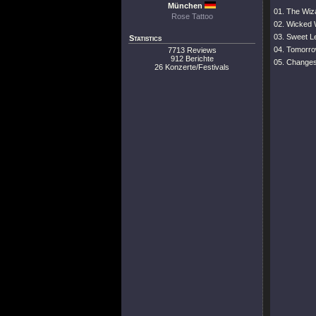
München
01. The Wiz
Rose Tattoo
02. Wicked 
03. Sweet L
Statistics
04. Tomorr
7713 Reviews
912 Berichte
05. Change
26 Konzerte/Festivals