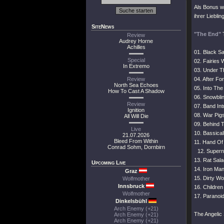
Als Bonus w
ihrer Liebli
SiteNews
"The End"
T
Review
Audrey Horne
Achilles
01. Black S
Special
02. Fairies
In Extremo
03. Under 
Review
04. After Fo
North Sea Echoes
05. Into The
How To Cast A Shadow
06. Snowbli
Review
07. Band Int
Ignition
08. War Pig
All Will Die
09. Behind 
Live
10. Bassicall
21.07.2026
Bleed From Within
11. Hand O
Conrad Sohm, Dornbirn
12. Superna
13. Rat Sala
Upcoming Live
14. Iron Ma
Graz
15. Dirty W
Wolfmother
Innsbruck
16. Childre
Wolfmother
17. Paranoi
Dinkelsbühl
Arch Enemy (+21)
The Angelic
Arch Enemy (+21)
Arch Enemy (+21)