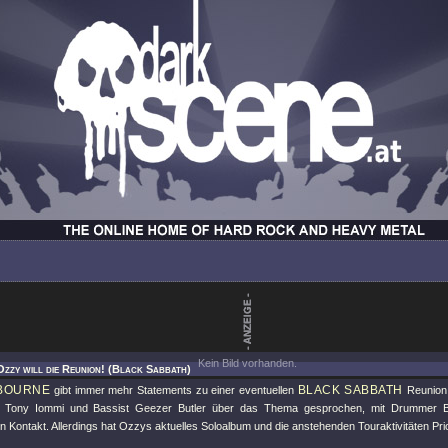
Kein Bild vorhanden.
Ozzy will die Reunion! (Black Sabbath)
BOURNE
BLACK SABBATH
gibt immer mehr Statements zu einer eventuellen
Reunion 
ist Tony Iommi und Bassist Geezer Butler über das Thema gesprochen, mit Drummer Bi
 Kontakt. Allerdings hat Ozzys aktuelles Soloalbum und die anstehenden Touraktivitäten Prior