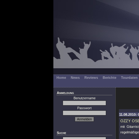
Home
News
Reviews
Berichte
Tourdaten
Anmeldung
Benutzername
Passwort
11.08.2010: 
OZZY OS
mit Gitarr
regelmäßigen
Suche