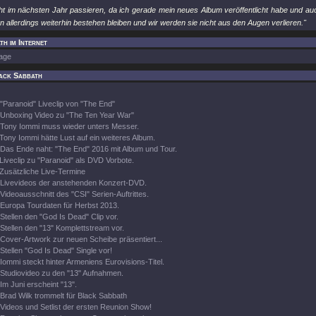
cht im nächsten Jahr passieren, da ich gerade mein neues Album veröffentlicht habe und auc
 allerdings weiterhin bestehen bleiben und wir werden sie nicht aus den Augen verlieren."
h im Internet
age
ack Sabbath
"Paranoid" Liveclip von "The End"
Unboxing Video zu "The Ten Year War"
Tony Iommi muss wieder unters Messer.
Tony Iommi hätte Lust auf ein weiteres Album.
Das Ende naht: "The End" 2016 mit Album und Tour.
Liveclip zu "Paranoid" als DVD Vorbote.
Zusätzliche Live-Termine
Livevideos der anstehenden Konzert-DVD.
Videoausschnitt des "CSI" Serien-Auftrittes.
Europa Tourdaten für Herbst 2013.
Stellen den "God Is Dead" Clip vor.
Stellen den "13" Komplettstream vor.
Cover-Artwork zur neuen Scheibe präsentiert...
Stellen "God Is Dead" Single vor!
Iommi steckt hinter Armeniens Eurovisions-Titel.
Studiovideo zu den "13" Aufnahmen.
Im Juni erscheint "13".
Brad Wilk trommelt für Black Sabbath
Videos und Setlist der ersten Reunion Show!