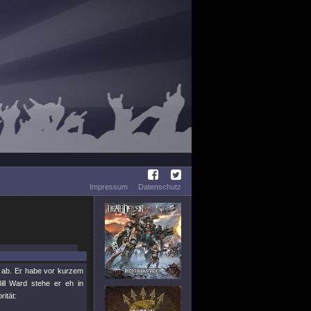
Impressum
Datenschutz
ab. Er habe vor kurzem
ll Ward stehe er eh in
ität: