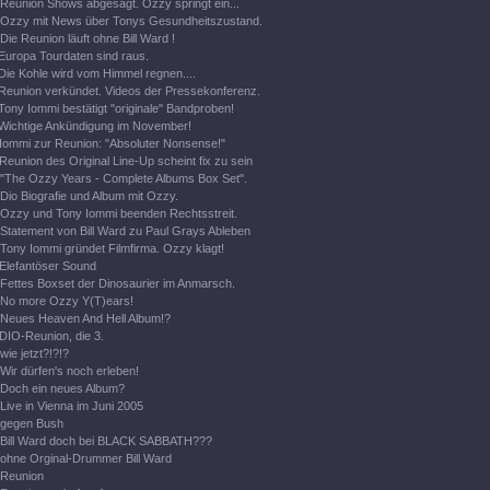
Reunion Shows abgesagt. Ozzy springt ein...
Ozzy mit News über Tonys Gesundheitszustand.
Die Reunion läuft ohne Bill Ward !
Europa Tourdaten sind raus.
Die Kohle wird vom Himmel regnen....
Reunion verkündet. Videos der Pressekonferenz.
Tony Iommi bestätigt "originale" Bandproben!
Wichtige Ankündigung im November!
Iommi zur Reunion: "Absoluter Nonsense!"
Reunion des Original Line-Up scheint fix zu sein
"The Ozzy Years - Complete Albums Box Set".
Dio Biografie und Album mit Ozzy.
Ozzy und Tony Iommi beenden Rechtsstreit.
Statement von Bill Ward zu Paul Grays Ableben
Tony Iommi gründet Filmfirma. Ozzy klagt!
Elefantöser Sound
Fettes Boxset der Dinosaurier im Anmarsch.
No more Ozzy Y(T)ears!
Neues Heaven And Hell Album!?
DIO-Reunion, die 3.
wie jetzt?!?!?
Wir dürfen's noch erleben!
Doch ein neues Album?
Live in Vienna im Juni 2005
gegen Bush
Bill Ward doch bei BLACK SABBATH???
ohne Orginal-Drummer Bill Ward
Reunion