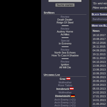
"Es wird ni
Pläne werden
SiteNews
Black Sabbat
Review
Bandhomep
Death Dealer
Reign Of Steel
Mehr von Bl
Review
News
Audrey Horne
Achilles
18.10.2017:
19.08.2017:
Special
09.12.2016:
In Extremo
26.11.2015:
Review
04.09.2015:
North Sea Echoes
19.11.2013:
How To Cast A Shadow
09.11.2013:
Review
04.10.2013:
Ignition
13.06.2013:
All Will Die
13.06.2013:
10.06.2013:
Upcoming Live
04.06.2013:
Graz
20.05.2013:
Wolfmother
20.04.2013:
Rose Tattoo
05.03.2013:
Innsbruck
Wolfmother
14.02.2013:
Dinkelsbühl
17.01.2013:
Arch Enemy (+21)
14.01.2013:
Arch Enemy (+21)
21.05.2012:
Arch Enemy (+21)