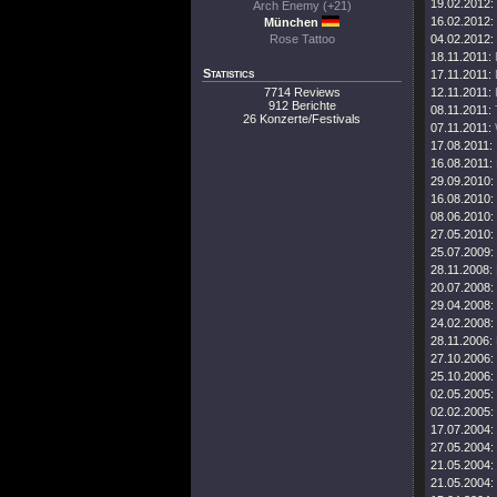
19.02.2012:
Arch Enemy (+21)
16.02.2012:
München
Rose Tattoo
04.02.2012:
18.11.2011:
Statistics
17.11.2011:
7714 Reviews
12.11.2011:
912 Berichte
08.11.2011:
26 Konzerte/Festivals
07.11.2011:
17.08.2011:
16.08.2011:
29.09.2010:
16.08.2010:
08.06.2010:
27.05.2010:
25.07.2009:
28.11.2008:
20.07.2008:
29.04.2008:
24.02.2008:
28.11.2006:
27.10.2006:
25.10.2006:
02.05.2005:
02.02.2005:
17.07.2004:
27.05.2004:
21.05.2004:
21.05.2004: