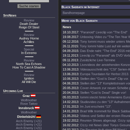
Black Sabbath im Internet
Bandhomepage
SiteNews
Review
Mehr von Black Sabbath
Death Dealer
News
Reign Of Steel
18.10.2017:
"Paranoid" Liveclip von "The End"
Review
19.08.2017:
Unboxing Video zu "The Ten Year 
Audrey Horne
09.12.2016:
Tony Iommi muss wieder unters Me
Achilles
26.11.2015:
Tony Iommi hätte Lust auf ein weite
Special
04.09.2015:
Das Ende naht: "The End" 2016 mit
In Extremo
19.11.2013:
Liveclip zu "Paranoid" als DVD Vorb
09.11.2013:
Zusätzliche Live-Termine
Review
North Sea Echoes
04.10.2013:
Livevideos der anstehenden Konze
How To Cast A Shadow
13.06.2013:
Videoausschnitt des "CSI" Serien-Au
13.06.2013:
Europa Tourdaten für Herbst 2013.
Review
Ignition
10.06.2013:
Stellen den "God Is Dead" Clip vor.
All Will Die
04.06.2013:
Stellen den "13" Komplettstream vor
20.05.2013:
Cover-Artwork zur neuen Scheibe pr
Upcoming Live
20.04.2013:
Stellen "God Is Dead" Single vor!
Graz
05.03.2013:
Iommi steckt hinter Armeniens Eurov
Wolfmother
14.02.2013:
Studiovideo zu den "13" Aufnahmen
Rose Tattoo
17.01.2013:
Im Juni erscheint "13".
Innsbruck
14.01.2013:
Brad Wilk trommelt für Black Sabba
Wolfmother
21.05.2012:
Videos und Setlist der ersten Reun
Dinkelsbühl
19.02.2012:
Reunion Shows abgesagt. Ozzy spri
Arch Enemy (+21)
Arch Enemy (+21)
16.02.2012:
Ozzy mit News über Tonys Gesund
Arch Enemy (+21)
04.02.2012:
Die Reunion läuft ohne Bill Ward !