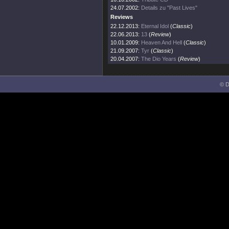
24.07.2002:
Details zu "Past Lives"
Reviews
22.12.2013:
Eternal Idol
(
Classic
)
22.06.2013:
13
(
Review
)
10.01.2009:
Heaven And Hell
(
Classic
)
21.09.2007:
Tyr
(
Classic
)
20.04.2007:
The Dio Years
(
Review
)
© D