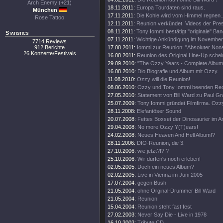
Arch Enemy (+21)
18.11.2011:
Europa Tourdaten sind raus.
München
17.11.2011:
Die Kohle wird vom Himmel regnen..
Rose Tattoo
12.11.2011:
Reunion verkündet. Videos der Pre
08.11.2011:
Tony Iommi bestätigt "originale" Ba
Statistics
07.11.2011:
Wichtige Ankündigung im November
7714 Reviews
912 Berichte
17.08.2011:
Iommi zur Reunion: "Absoluter Non
26 Konzerte/Festivals
16.08.2011:
Reunion des Original Line-Up schein
29.09.2010:
"The Ozzy Years - Complete Album
16.08.2010:
Dio Biografie und Album mit Ozzy.
11.08.2010:
Ozzy will die Reunion!
08.06.2010:
Ozzy und Tony Iommi beenden Rech
27.05.2010:
Statement von Bill Ward zu Paul G
25.07.2009:
Tony Iommi gründet Filmfirma. Ozzy
28.11.2008:
Elefantöser Sound
20.07.2008:
Fettes Boxset der Dinosaurier im 
29.04.2008:
No more Ozzy Y(T)ears!
24.02.2008:
Neues Heaven And Hell Album!?
28.11.2006:
DIO-Reunion, die 3.
27.10.2006:
wie jetzt?!?!?
25.10.2006:
Wir dürfen's noch erleben!
02.05.2005:
Doch ein neues Album?
02.02.2005:
Live in Vienna im Juni 2005
17.07.2004:
gegen Bush
21.05.2004:
ohne Orginal-Drummer Bill Ward
21.05.2004:
Reunion
15.04.2004:
Reunion steht fast fest
27.02.2003:
Never Say Die - Live in 1978
16.10.2002:
Tribute CD