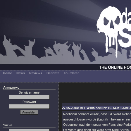
Home
News
Reviews
Berichte
Tourdaten
Anmeldung
Benutzername
Passwort
27.05.2004: Bill Ward doch bei BLACK SABB
Nachdem bekannt wurde, dass Bill Ward nicht a
ausgeschlossen wurde (Laut ihm bekam er ein v
Osbourne, nachdem sogar von Fans eine Petition
Suche
Ozzfests also doch Bill Ward statt Mike Bord