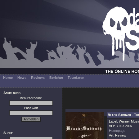
Home
News
Reviews
Berichte
Tourdaten
Anmeldung
Benutzername
Passwort
Black Sabbath - Th
Label: Warner Musi
VÖ: 30.03.2007
Homepage
Suche
Art: Review