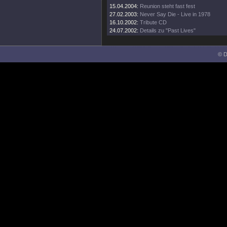
15.04.2004:
Reunion steht fast fest
27.02.2003:
Never Say Die - Live in 1978
16.10.2002:
Tribute CD
24.07.2002:
Details zu "Past Lives"
© D