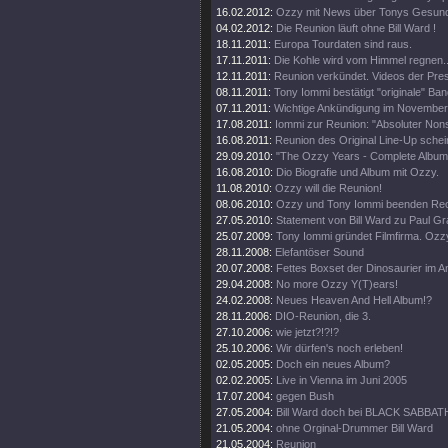
16.02.2012:
Ozzy mit News über Tonys Gesund
04.02.2012:
Die Reunion läuft ohne Bill Ward !
18.11.2011:
Europa Tourdaten sind raus.
17.11.2011:
Die Kohle wird vom Himmel regnen..
12.11.2011:
Reunion verkündet. Videos der Pre
08.11.2011:
Tony Iommi bestätigt "originale" Ba
07.11.2011:
Wichtige Ankündigung im November
17.08.2011:
Iommi zur Reunion: "Absoluter Non
16.08.2011:
Reunion des Original Line-Up schein
29.09.2010:
"The Ozzy Years - Complete Album
16.08.2010:
Dio Biografie und Album mit Ozzy.
11.08.2010:
Ozzy will die Reunion!
08.06.2010:
Ozzy und Tony Iommi beenden Rech
27.05.2010:
Statement von Bill Ward zu Paul G
25.07.2009:
Tony Iommi gründet Filmfirma. Ozzy
28.11.2008:
Elefantöser Sound
20.07.2008:
Fettes Boxset der Dinosaurier im 
29.04.2008:
No more Ozzy Y(T)ears!
24.02.2008:
Neues Heaven And Hell Album!?
28.11.2006:
DIO-Reunion, die 3.
27.10.2006:
wie jetzt?!?!?
25.10.2006:
Wir dürfen's noch erleben!
02.05.2005:
Doch ein neues Album?
02.02.2005:
Live in Vienna im Juni 2005
17.07.2004:
gegen Bush
27.05.2004:
Bill Ward doch bei BLACK SABBAT
21.05.2004:
ohne Orginal-Drummer Bill Ward
21.05.2004:
Reunion