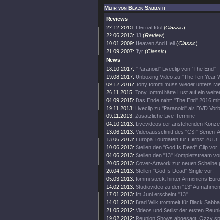
Mehr von Black Sabbath
Reviews
22.12.2013:
Eternal Idol
(
Classic
)
22.06.2013:
13
(
Review
)
10.01.2009:
Heaven And Hell
(
Classic
)
21.09.2007:
Tyr
(
Classic
)
News
18.10.2017:
"Paranoid" Liveclip von "The End"
19.08.2017:
Unboxing Video zu "The Ten Year 
09.12.2016:
Tony Iommi muss wieder unters Me
26.11.2015:
Tony Iommi hätte Lust auf ein weite
04.09.2015:
Das Ende naht: "The End" 2016 mit
19.11.2013:
Liveclip zu "Paranoid" als DVD Vorb
09.11.2013:
Zusätzliche Live-Termine
04.10.2013:
Livevideos der anstehenden Konze
13.06.2013:
Videoausschnitt des "CSI" Serien-Au
13.06.2013:
Europa Tourdaten für Herbst 2013.
10.06.2013:
Stellen den "God Is Dead" Clip vor.
04.06.2013:
Stellen den "13" Komplettstream vor
20.05.2013:
Cover-Artwork zur neuen Scheibe pr
20.04.2013:
Stellen "God Is Dead" Single vor!
05.03.2013:
Iommi steckt hinter Armeniens Eurov
14.02.2013:
Studiovideo zu den "13" Aufnahmen
17.01.2013:
Im Juni erscheint "13".
14.01.2013:
Brad Wilk trommelt für Black Sabba
21.05.2012:
Videos und Setlist der ersten Reun
19.02.2012:
Reunion Shows abgesagt. Ozzy spri