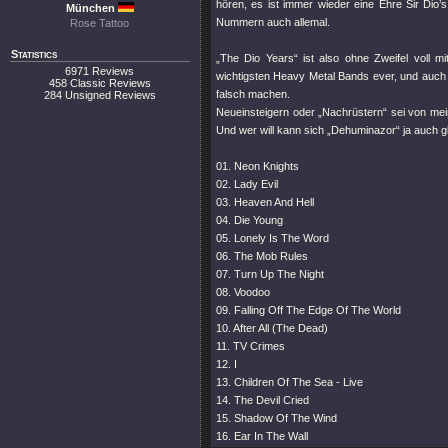
hören, es ist immer wieder eine Ehre Sir Dio
München
Nummern auch allemal.
Rose Tattoo
Statistics
„The Dio Years“ ist also ohne Zweifel voll m
6971 Reviews
wichtigsten Heavy Metal Bands ever, und auch 
458 Classic Reviews
falsch machen.
284 Unsigned Reviews
Neueinsteigern oder „Nachrüstern“ sei von mein
Und wer will kann sich „Dehuminazor“ ja auch gl
01. Neon Knights
02. Lady Evil
03. Heaven And Hell
04. Die Young
05. Lonely Is The Word
06. The Mob Rules
07. Turn Up The Night
08. Voodoo
09. Falling Off The Edge Of The World
10. After All (The Dead)
11. TV Crimes
12. I
13. Children Of The Sea - Live
14. The Devil Cried
15. Shadow Of The Wind
16. Ear In The Wall