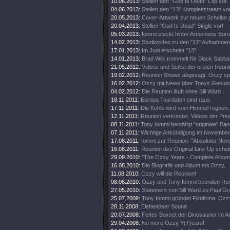
10.06.2013:
Stellen den "God Is Dead" Clip vor.
04.06.2013:
Stellen den "13" Komplettstream vor
20.05.2013:
Cover-Artwork zur neuen Scheibe pr
20.04.2013:
Stellen "God Is Dead" Single vor!
05.03.2013:
Iommi steckt hinter Armeniens Eurov
14.02.2013:
Studiovideo zu den "13" Aufnahmen
17.01.2013:
Im Juni erscheint "13".
14.01.2013:
Brad Wilk trommelt für Black Sabba
21.05.2012:
Videos und Setlist der ersten Reun
19.02.2012:
Reunion Shows abgesagt. Ozzy spri
16.02.2012:
Ozzy mit News über Tonys Gesund
04.02.2012:
Die Reunion läuft ohne Bill Ward !
18.11.2011:
Europa Tourdaten sind raus.
17.11.2011:
Die Kohle wird vom Himmel regnen..
12.11.2011:
Reunion verkündet. Videos der Pre
08.11.2011:
Tony Iommi bestätigt "originale" Ba
07.11.2011:
Wichtige Ankündigung im November
17.08.2011:
Iommi zur Reunion: "Absoluter Non
16.08.2011:
Reunion des Original Line-Up schein
29.09.2010:
"The Ozzy Years - Complete Album
16.08.2010:
Dio Biografie und Album mit Ozzy.
11.08.2010:
Ozzy will die Reunion!
08.06.2010:
Ozzy und Tony Iommi beenden Rech
27.05.2010:
Statement von Bill Ward zu Paul G
25.07.2009:
Tony Iommi gründet Filmfirma. Ozzy
28.11.2008:
Elefantöser Sound
20.07.2008:
Fettes Boxset der Dinosaurier im 
29.04.2008:
No more Ozzy Y(T)ears!