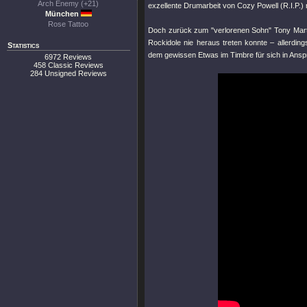
Arch Enemy (+21)
exzellente Drumarbeit von Cozy Powell (R.I.P.)
München
Rose Tattoo
Doch zurück zum "verlorenen Sohn" Tony Mart
Rockidole nie heraus treten konnte – allerding
Statistics
dem gewissen Etwas im Timbre für sich in Ans
6972 Reviews
458 Classic Reviews
284 Unsigned Reviews