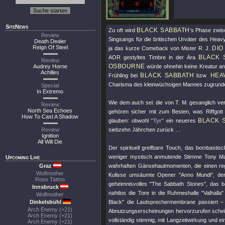
SiteNews
BLACK SABBATH
Zu oft wird
's Phase zwis
Review
Singsangs für die britischen Urväter des Heav
Death Dealer
Reign Of Steel
DIO
ja das kurze Comeback von Mister R. J.
BLACK 
AOR gestyltes Timbre in der Ära
Review
OSBOURNE
Audrey Horne
würde ohnehin keine Kreatur an
Achilles
BLACK SABBATH
HEA
Frühling bei
bzw.
Charisma des kleinwüchsigen Mannes zugrunde 
Special
In Extremo
Wie dem auch sei: die von T. M. gesanglich v
Review
North Sea Echoes
gehören sicher mit zum Besten, was Riffgot
How To Cast A Shadow
BLACK 
glauben: obwohl
"Tyr"
ein neueres
Review
siebzehn Jährchen zurück …
Ignition
All Will Die
Der spirituell greifbare Touch, das bombastisc
weniger mystisch anmutende Stimme Tony Mart
Upcoming Live
Graz
wahrhaften Gänsehautmomenten, die einen reg
Wolfmother
Kulisse umsäumte Opener
"Anno Mundi"
, de
Rose Tattoo
geheimnisvolles
"The Sabbath Stones"
, das 
Innsbruck
nahtlos die Tore in die Ruhmeshalle
"Valhalla"
Wolfmother
Dinkelsbühl
Black"
die Lautsprechermembrane passiert – hi
Arch Enemy (+21)
Abnutzungserscheinungen hervorzurufen scheint
Arch Enemy (+21)
vollständig stimmig, mit Langzeitwirkung und e
Arch Enemy (+21)