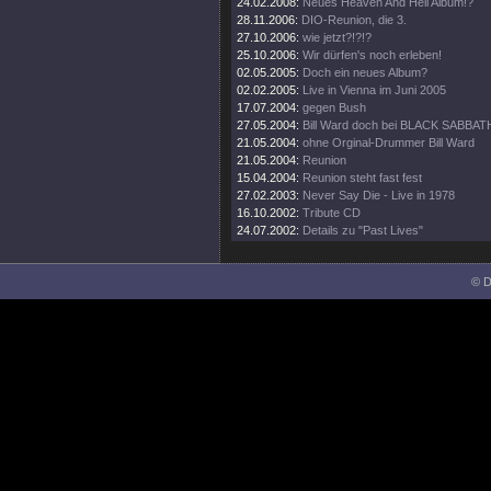
24.02.2008:
Neues Heaven And Hell Album!?
28.11.2006:
DIO-Reunion, die 3.
27.10.2006:
wie jetzt?!?!?
25.10.2006:
Wir dürfen's noch erleben!
02.05.2005:
Doch ein neues Album?
02.02.2005:
Live in Vienna im Juni 2005
17.07.2004:
gegen Bush
27.05.2004:
Bill Ward doch bei BLACK SABBAT
21.05.2004:
ohne Orginal-Drummer Bill Ward
21.05.2004:
Reunion
15.04.2004:
Reunion steht fast fest
27.02.2003:
Never Say Die - Live in 1978
16.10.2002:
Tribute CD
24.07.2002:
Details zu "Past Lives"
© D