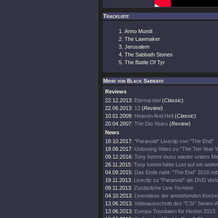
Trackliste
Anno Mundi
The Lawmaker
Jerusalem
The Sabbath Stones
The Battle Of Tyr
Mehr von Black Sabbath
Reviews
22.12.2013:
Eternal Idol
(
Classic
)
22.06.2013:
13
(
Review
)
10.01.2009:
Heaven And Hell
(
Classic
)
20.04.2007:
The Dio Years
(
Review
)
News
18.10.2017:
"Paranoid" Liveclip von "The End"
19.08.2017:
Unboxing Video zu "The Ten Year 
09.12.2016:
Tony Iommi muss wieder unters Me
26.11.2015:
Tony Iommi hätte Lust auf ein weite
04.09.2015:
Das Ende naht: "The End" 2016 mit
19.11.2013:
Liveclip zu "Paranoid" als DVD Vorb
09.11.2013:
Zusätzliche Live-Termine
04.10.2013:
Livevideos der anstehenden Konze
13.06.2013:
Videoausschnitt des "CSI" Serien-Au
13.06.2013:
Europa Tourdaten für Herbst 2013.