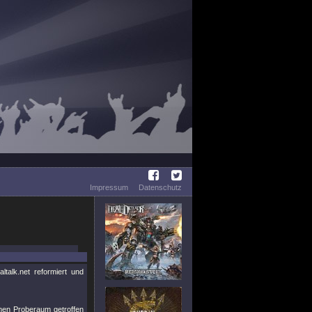
Impressum
Datenschutz
talk.net reformiert und
men Proberaum getroffen