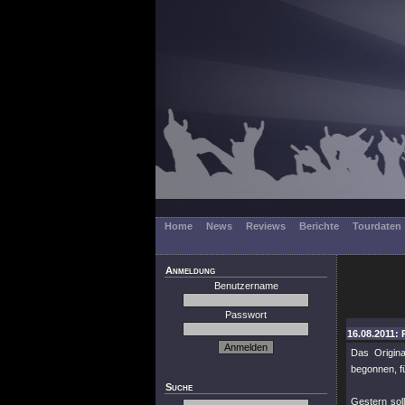
Home
News
Reviews
Berichte
Tourdaten
Anmeldung
Benutzername
Passwort
16.08.2011: 
Das Origin
begonnen, f
Suche
Gestern sol