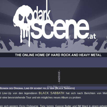
Kein Bild vorhanden.
Reunion des Original Line-Up scheint fix zu sein (Black Sabbath)
BLACK SABBATH
al Line-Up von den legendären
hat sich nach Berichten von Metal
ür eine bevorstehende Tour und ein mögliches neues Album zu proben.
len sich gestern Ozzy Osbourne, Tony Iommi, Geezer Butler und Bill Ward in einem gehei