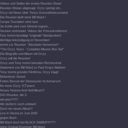
Videos und Setlist der ersten Reunion Show!
Reunion Shows abgesagt. Ozzy springt ein...
Ozzy mit News über Tonys Gesundheitszustand.
Die Reunion läuft ohne Bill Ward !
Europa Tourdaten sind raus.
Die Kohle wird vom Himmel regnen....
Reunion verkündet. Videos der Pressekonferenz.
Tony Iommi bestätigt "originale" Bandproben!
Wichtige Ankündigung im November!
Iommi zur Reunion: "Absoluter Nonsense!"
"The Ozzy Years - Complete Albums Box Set".
Dio Biografie und Album mit Ozzy.
Ozzy will die Reunion!
Ozzy und Tony Iommi beenden Rechtsstreit.
Statement von Bill Ward zu Paul Grays Ableben
Tony Iommi gründet Filmfirma. Ozzy klagt!
Elefantöser Sound
Fettes Boxset der Dinosaurier im Anmarsch.
No more Ozzy Y(T)ears!
Neues Heaven And Hell Album!?
DIO-Reunion, die 3.
wie jetzt?!?!?
Wir dürfen's noch erleben!
Doch ein neues Album?
Live in Vienna im Juni 2005
gegen Bush
Bill Ward doch bei BLACK SABBATH???
ohne Orginal-Drummer Bill Ward