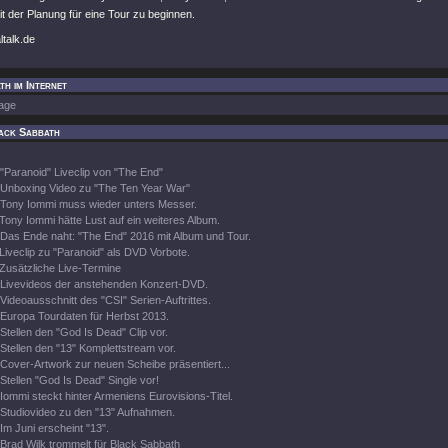
 der Planung für eine Tour zu beginnen.
ltalk.de
h im Internet
age
ack Sabbath
"Paranoid" Liveclip von "The End"
Unboxing Video zu "The Ten Year War"
Tony Iommi muss wieder unters Messer.
Tony Iommi hätte Lust auf ein weiteres Album.
Das Ende naht: "The End" 2016 mit Album und Tour.
Liveclip zu "Paranoid" als DVD Vorbote.
Zusätzliche Live-Termine
Livevideos der anstehenden Konzert-DVD.
Videoausschnitt des "CSI" Serien-Auftrittes.
Europa Tourdaten für Herbst 2013.
Stellen den "God Is Dead" Clip vor.
Stellen den "13" Komplettstream vor.
Cover-Artwork zur neuen Scheibe präsentiert...
Stellen "God Is Dead" Single vor!
Iommi steckt hinter Armeniens Eurovisions-Titel.
Studiovideo zu den "13" Aufnahmen.
Im Juni erscheint "13".
Brad Wilk trommelt für Black Sabbath