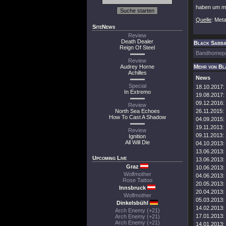
haben um mit
Quelle
: Meta
SiteNews
Review
Death Dealer
Black Sabbat
Reign Of Steel
Bandhomep
Review
Audrey Horne
Mehr von Bl
Achilles
News
Special
18.10.2017:
In Extremo
19.08.2017:
09.12.2016:
Review
North Sea Echoes
26.11.2015:
How To Cast A Shadow
04.09.2015:
19.11.2013:
Review
09.11.2013:
Ignition
All Will Die
04.10.2013:
13.06.2013:
Upcoming Live
13.06.2013:
Graz
10.06.2013:
Wolfmother
04.06.2013:
Rose Tattoo
20.05.2013:
Innsbruck
20.04.2013:
Wolfmother
05.03.2013:
Dinkelsbühl
14.02.2013:
Arch Enemy (+21)
17.01.2013:
Arch Enemy (+21)
Arch Enemy (+21)
14.01.2013: