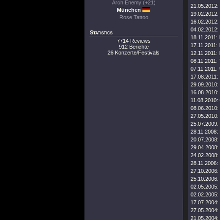
Arch Enemy (+21)
21.05.2012:
München
19.02.2012:
Rose Tattoo
16.02.2012:
04.02.2012:
Statistics
18.11.2011:
7714 Reviews
17.11.2011:
912 Berichte
26 Konzerte/Festivals
12.11.2011:
08.11.2011:
07.11.2011:
17.08.2011:
29.09.2010:
16.08.2010:
11.08.2010:
08.06.2010:
27.05.2010:
25.07.2009:
28.11.2008:
20.07.2008:
29.04.2008:
24.02.2008:
28.11.2006:
27.10.2006:
25.10.2006:
02.05.2005:
02.02.2005:
17.07.2004:
27.05.2004:
21.05.2004: