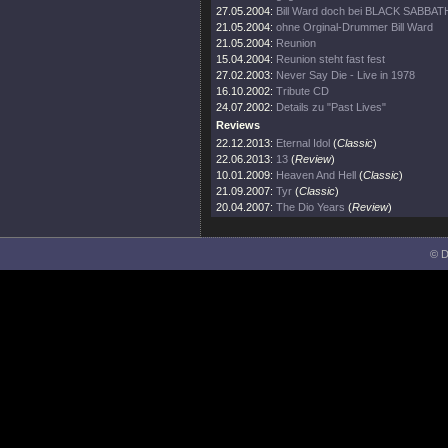
27.05.2004:
Bill Ward doch bei BLACK SABBAT
21.05.2004:
ohne Orginal-Drummer Bill Ward
21.05.2004:
Reunion
15.04.2004:
Reunion steht fast fest
27.02.2003:
Never Say Die - Live in 1978
16.10.2002:
Tribute CD
24.07.2002:
Details zu "Past Lives"
Reviews
22.12.2013:
Eternal Idol
(
Classic
)
22.06.2013:
13
(
Review
)
10.01.2009:
Heaven And Hell
(
Classic
)
21.09.2007:
Tyr
(
Classic
)
20.04.2007:
The Dio Years
(
Review
)
© D