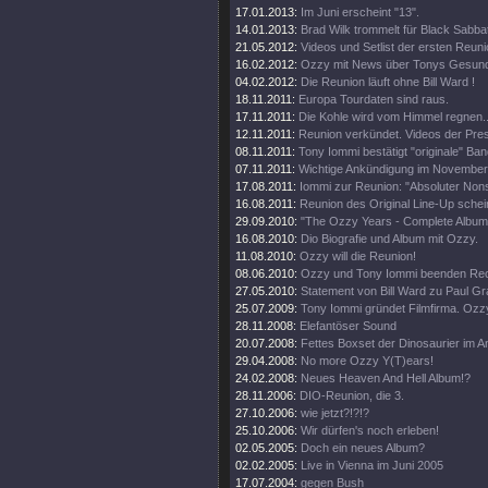
17.01.2013:
Im Juni erscheint "13".
14.01.2013:
Brad Wilk trommelt für Black Sabba
21.05.2012:
Videos und Setlist der ersten Reun
16.02.2012:
Ozzy mit News über Tonys Gesund
04.02.2012:
Die Reunion läuft ohne Bill Ward !
18.11.2011:
Europa Tourdaten sind raus.
17.11.2011:
Die Kohle wird vom Himmel regnen..
12.11.2011:
Reunion verkündet. Videos der Pre
08.11.2011:
Tony Iommi bestätigt "originale" Ba
07.11.2011:
Wichtige Ankündigung im November
17.08.2011:
Iommi zur Reunion: "Absoluter Non
16.08.2011:
Reunion des Original Line-Up schein
29.09.2010:
"The Ozzy Years - Complete Album
16.08.2010:
Dio Biografie und Album mit Ozzy.
11.08.2010:
Ozzy will die Reunion!
08.06.2010:
Ozzy und Tony Iommi beenden Rech
27.05.2010:
Statement von Bill Ward zu Paul G
25.07.2009:
Tony Iommi gründet Filmfirma. Ozzy
28.11.2008:
Elefantöser Sound
20.07.2008:
Fettes Boxset der Dinosaurier im 
29.04.2008:
No more Ozzy Y(T)ears!
24.02.2008:
Neues Heaven And Hell Album!?
28.11.2006:
DIO-Reunion, die 3.
27.10.2006:
wie jetzt?!?!?
25.10.2006:
Wir dürfen's noch erleben!
02.05.2005:
Doch ein neues Album?
02.02.2005:
Live in Vienna im Juni 2005
17.07.2004:
gegen Bush