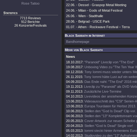
Rose Tattoo
22.06. - Dessel - Graspop Metal Meeting
24.06. - Milan - Gods of Metal Festival
Statistics
26.06. - Wien - Stadthalle
7713 Reviews
28.06. - Belgrad - USCE Park
912 Berichte
26 Konzerte/Festivals
01.07. - Athen - Rockwave Festival – Terra
Black Sabbath im Internet
Bandhomepage
Mehr von Black Sabbath
News
18.10.2017:
"Paranoid" Liveclip von "The End"
19.08.2017:
Unboxing Video zu "The Ten Year 
09.12.2016:
Tony Iommi muss wieder unters Me
26.11.2015:
Tony Iommi hätte Lust auf ein weite
04.09.2015:
Das Ende naht: "The End" 2016 mit
19.11.2013:
Liveclip zu "Paranoid" als DVD Vorb
09.11.2013:
Zusätzliche Live-Termine
04.10.2013:
Livevideos der anstehenden Konze
13.06.2013:
Videoausschnitt des "CSI" Serien-Au
13.06.2013:
Europa Tourdaten für Herbst 2013.
10.06.2013:
Stellen den "God Is Dead" Clip vor.
04.06.2013:
Stellen den "13" Komplettstream vor
20.05.2013:
Cover-Artwork zur neuen Scheibe pr
20.04.2013:
Stellen "God Is Dead" Single vor!
05.03.2013:
Iommi steckt hinter Armeniens Eurov
14.02.2013:
Studiovideo zu den "13" Aufnahmen