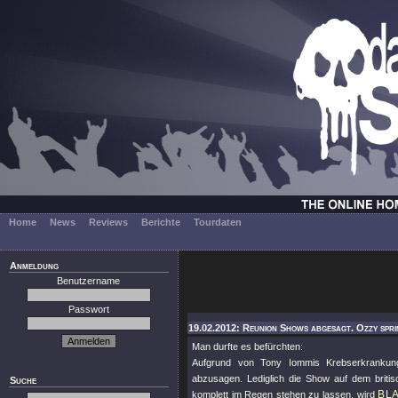
Home
News
Reviews
Berichte
Tourdaten
Anmeldung
Benutzername
Passwort
19.02.2012: Reunion Shows abgesagt. Ozzy sprin
Man durfte es befürchten:
Aufgrund von Tony Iommis Krebserkranku
abzusagen. Lediglich die Show auf dem britis
Suche
BL
komplett im Regen stehen zu lassen, wird