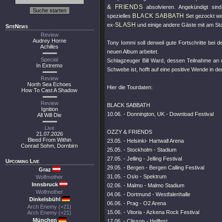
& FRIENDS
absolvieren. Angekündigt sind
BLACK SABBATH
spezielles
Set gezockt wer
SLASH
ex-
und einige andere Gäste mit am Sta
SiteNews
Review
Audrey Horne
Tony Iommi soll derweil gute Fortschritte bei
Achilles
neuen Album arbeitet.
Special
Schlagzeuger Bill Ward, dessen Teilnahme an de
In Extremo
Schwebe ist, hofft auf eine positive Wende in de
Review
North Sea Echoes
Hier die Tourdaten:
How To Cast A Shadow
Review
BLACK SABBATH
Ignition
10.06. - Donnington, UK - Download Festival
All Will Die
Live
OZZY & FRIENDS
21.07.2026
Bleed From Within
23.05. - Helsinki- Hartwall Arena
Conrad Sohm, Dornbirn
25.05. - Stockholm - Stadium
27.05. - Jelling - Jelling Festival
Upcoming Live
29.05. - Bergen - Bergen Calling Festival
Graz
31.05. - Oslo - Spektrum
Wolfmother
Innsbruck
02.06. - Malmo - Malmo Stadium
Wolfmother
04.06. - Dortmund - Westfalenhalle
Dinkelsbühl
06.06. - Prag - O2 Arena
Arch Enemy (+21)
15.06. - Vitoria - Azkena Rock Festival
Arch Enemy (+21)
München
17.06. - Clisson - Hellfest