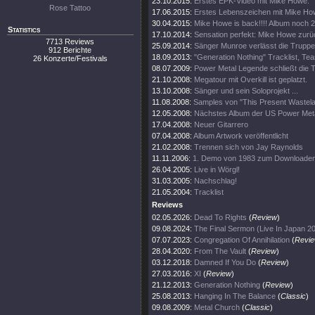
23.10.2015:
Erstes EPK-Video mit Mike Howe.
Rose Tattoo
17.06.2015:
Erstes Lebenszeichen mit Mike H
30.04.2015:
Mike Howe is back!!!! Album noch 
Statistics
17.10.2014:
Sensation perfekt: Mike Howe zur
7713 Reviews
25.09.2014:
Sänger Munroe verlässt die Truppe
912 Berichte
18.09.2013:
"Generation Nothing" Tracklist, Te
26 Konzerte/Festivals
08.07.2009:
Power Metal Legende schließt die T
21.10.2008:
Megatour mit Overkill ist geplatzt.
13.10.2008:
Sänger und sein Soloprojekt ...
11.08.2008:
Samples von "This Present Wastela
12.05.2008:
Nächstes Album der US Power Met
17.04.2008:
Neuer Gitarrero
07.04.2008:
Album Artwork veröffentlicht
21.02.2008:
Trennen sich von Jay Raynolds
11.11.2006:
1. Demo von 1983 zum Downloade
26.04.2005:
Live in Wörgl!
31.03.2005:
Nachschlag!
21.05.2004:
Tracklist
Reviews
02.05.2026:
Dead To Rights
(
Review
)
09.08.2024:
The Final Sermon (Live In Japan 2
07.07.2023:
Congregation Of Annihilation
(
Revi
28.04.2020:
From The Vault
(
Review
)
03.12.2018:
Damned If You Do
(
Review
)
27.03.2016:
XI
(
Review
)
21.12.2013:
Generation Nothing
(
Review
)
25.08.2013:
Hanging In The Balance
(
Classic
)
09.08.2009:
Metal Church
(
Classic
)