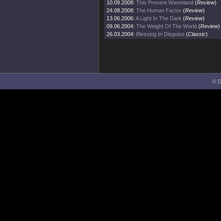
10.09.2008:
This Present Wasteland
(
Review
)
24.08.2008:
The Human Factor
(
Review
)
13.06.2006:
A Light In The Dark
(
Review
)
09.06.2004:
The Weight Of The World
(
Review
)
26.03.2004:
Blessing In Disguise
(
Classic
)
© D