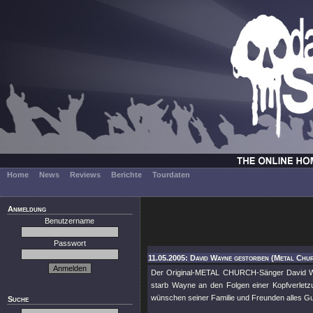
Home
News
Reviews
Berichte
Tourdaten
Anmeldung
Benutzername
Passwort
11.05.2005: David Wayne gestorben (Metal Chu
Der Original-METAL CHURCH-Sänger David Wayn
starb Wayne an den Folgen einer Kopfverletzu
wünschen seiner Familie und Freunden alles Gut
Suche