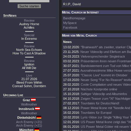
R.I.P., David
Metal Church im Internet
SiteNews
Bandhomepage
Review
MySpace
Audrey Horne
Achilles
Facebook
Special
Mehr von Metal Church
In Extremo
News
Review
13.02.2026:
"Brainwash" als zweiter, starker Cli
North Sea Echoes
23.11.2025:
Neuer Videoclip und Ellefson am B
How To Cast A Shadow
24.03.2023:
Vielversprechender Singletrack
Review
03.02.2023:
Präsentieren ihren neuen Frontma
Ignition
30.07.2021:
Bandstatement zum Tod von Mike
All Will Die
27.07.2021:
Ausnahmestimme Mike Howe verst
25.07.2020:
"Classic Live" kommt im Oktober
Live
21.07.2026
17.03.2020:
Neuer Song "For No Reason" testbe
Bleed From Within
28.02.2020:
Coole Compilation und neues Video
Conrad Sohm, Dornbirn
27.10.2018:
Nächste Kostprobe online
15.10.2018:
Saftiger Videoclip und Albuminfos
Upcoming Live
04.10.2018:
Zeigen Teaser zum "XI" Nachfolger
Graz
27.02.2017:
Tourdates für Deutschland!
Wolfmother
08.12.2016:
Power Metal Ikone mit "Needle And 
Innsbruck
16.02.2016:
Tourdates für Europa!
Wolfmother
10.02.2016:
Lyric-Vidoe zur Single "Killing Your 
Dinkelsbühl
Arch Enemy (+21)
12.01.2016:
US Power Metal Ikone zeigt das "XI
Arch Enemy (+21)
06.01.2016:
US Power Metal Götter mit neuem V
München