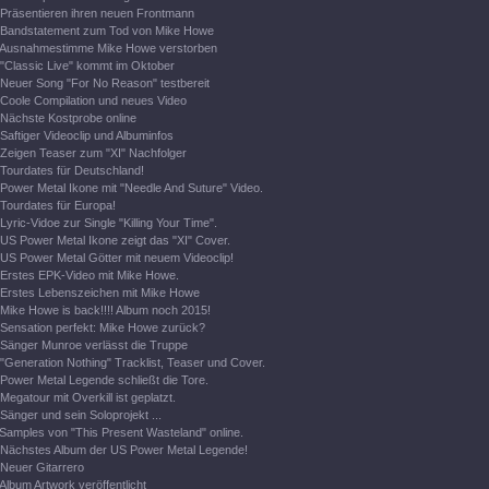
Präsentieren ihren neuen Frontmann
Bandstatement zum Tod von Mike Howe
Ausnahmestimme Mike Howe verstorben
"Classic Live" kommt im Oktober
Neuer Song "For No Reason" testbereit
Coole Compilation und neues Video
Nächste Kostprobe online
Saftiger Videoclip und Albuminfos
Zeigen Teaser zum "XI" Nachfolger
Tourdates für Deutschland!
Power Metal Ikone mit "Needle And Suture" Video.
Tourdates für Europa!
Lyric-Vidoe zur Single "Killing Your Time".
US Power Metal Ikone zeigt das "XI" Cover.
US Power Metal Götter mit neuem Videoclip!
Erstes EPK-Video mit Mike Howe.
Erstes Lebenszeichen mit Mike Howe
Mike Howe is back!!!! Album noch 2015!
Sensation perfekt: Mike Howe zurück?
Sänger Munroe verlässt die Truppe
"Generation Nothing" Tracklist, Teaser und Cover.
Power Metal Legende schließt die Tore.
Megatour mit Overkill ist geplatzt.
Sänger und sein Soloprojekt ...
Samples von "This Present Wasteland" online.
Nächstes Album der US Power Metal Legende!
Neuer Gitarrero
Album Artwork veröffentlicht