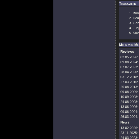
Trackliste
Bull
Dea
Gen
Jun
Suic
Mehr von Me
Reviews
02.05.2026:
09.08.2024:
07.07.2023:
28.04.2020:
03.12.2018:
27.03.2016:
25.08.2013:
09.08.2009:
10.09.2008:
24.08.2008:
13.06.2006:
09.06.2004:
26.03.2004:
News
13.02.2026:
23.11.2025:
24.03.2023: