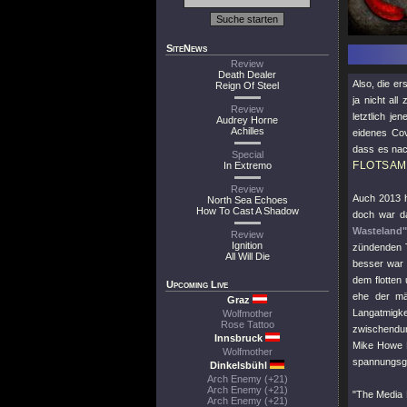
SiteNews
Review
Death Dealer
Also, die e
Reign Of Steel
ja nicht al
Review
letztlich j
Audrey Horne
Achilles
eidenes Cov
dass es nac
Special
FLOTSAM
In Extremo
Review
Auch 2013 h
North Sea Echoes
How To Cast A Shadow
doch war da
Wasteland"
Review
Ignition
zündenden T
All Will Die
besser war -
dem flotten
Upcoming Live
ehe der mäß
Graz
Langatmigk
Wolfmother
Rose Tattoo
zwischendurc
Innsbruck
Mike Howe 
Wolfmother
spannungsg
Dinkelsbühl
Arch Enemy (+21)
Arch Enemy (+21)
"The Media 
Arch Enemy (+21)