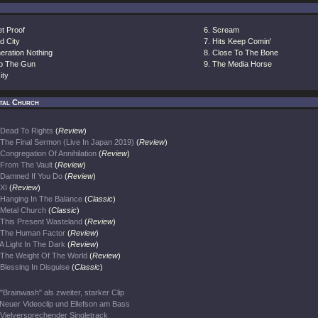
et Proof
Scream
d City
Hits Keep Comin'
eration Nothing
Close To The Bone
p The Gun
The Media Horse
ity
tal Church
Dead To Rights
(
Review
)
The Final Sermon (Live In Japan 2019)
(
Review
)
Congregation Of Annihilation
(
Review
)
From The Vault
(
Review
)
Damned If You Do
(
Review
)
XI
(
Review
)
Hanging In The Balance
(
Classic
)
Metal Church
(
Classic
)
This Present Wasteland
(
Review
)
The Human Factor
(
Review
)
A Light In The Dark
(
Review
)
The Weight Of The World
(
Review
)
Blessing In Disguise
(
Classic
)
"Brainwash" als zweiter, starker Clip
Neuer Videoclip und Ellefson am Bass
Vielversprechender Singletrack