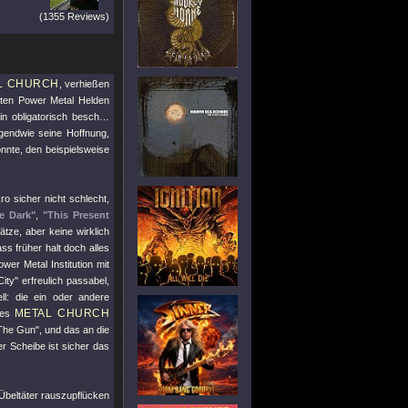
(1355 Reviews)
L CHURCH
, verhießen
alten Power Metal Helden
ein obligatorisch besch…
gendwie seine Hoffnung,
nnte, den beispielsweise
 sicher nicht schlecht,
e Dark"
,
"This Present
ätze, aber keine wirklich
 früher halt doch alles
wer Metal Institution mit
ity"
erfreulich passabel,
ll: die ein oder andere
METAL CHURCH
 es
The Gun"
, und das an die
r Scheibe ist sicher das
 Übeltäter rauszupflücken