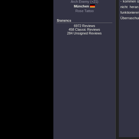
- kommen übe
Arch Enemy (+21)
München
nicht hera
Rose Tattoo
funktioniere
Überraschun
Statistics
6972 Reviews
458 Classic Reviews
284 Unsigned Reviews