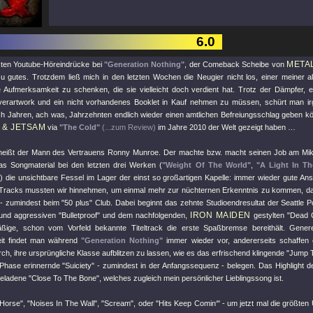
6.0
META
rsten Youtube-Höreindrücke bei
"Generation Nothing"
, der Comeback Scheibe von
l zu gutes. Trotzdem ließ mich in den letzten Wochen die Neugier nicht los, einer meiner 
ene Aufmerksamkeit zu schenken, die sie vielleicht doch verdient hat. Trotz der Dämpfer, 
erartwork und ein nicht vorhandenes Booklet in Kauf nehmen zu müssen, schürt man ir
h Jahren, ach was, Jahrzehnten endlich wieder einen amtlichen Befreiungsschlag geben kö
 & JETSAM
via
"The Cold"
(...zum Review)
im Jahre 2010 der Welt gezeigt haben …
eißt der Mann des Vertrauens Ronny Munroe. Der machte bzw. macht seinen Job am Mikro
s Songmaterial bei den letzten drei Werken (
"Weight Of The World"
,
"A Light In Th
) die unsichtbare Fessel im Lager der einst so großartigen Kapelle: immer wieder gute Ans
racks mussten wir hinnehmen, um einmal mehr zur nüchternen Erkenntnis zu kommen, dass
 zumindest beim "50 plus" Club. Dabei beginnt das zehnte Studioendresultat der Seattle Po
IRON MAIDEN
 und aggressiven
"Bulletproof"
und dem nachfolgenden,
gestylten
"Dead C
ige, schon vom Vorfeld bekannte Titeltrack die erste Spaßbremse bereithält. Genere
eit findet man während
"Generation Nothing"
immer wieder vor, andererseits schaffen
h, ihre ursprüngliche Klasse aufblitzen zu lassen, wie es das erfrischend klingende
"Jump 
Phase erinnernde
"Suiciety"
- zumindest in der Anfangssequenz - belegen. Das Highlight de
eladene
"Close To The Bone"
, welches zugleich mein persönlicher Lieblingssong ist.
Horse"
,
"Noises In The Wall"
,
"Scream"
, oder
"Hits Keep Comin‘"
- um jetzt mal die größten