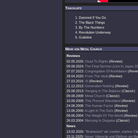
Trackliste
Damned If You Do
The Black Things
By The Numbers
Revolution Underway
Guilotine
Mehr von Metal Church
Reviews
02.05.2026:
Dead To Rights
(
Review
)
09.08.2024:
The Final Sermon (Live In Japan 2
07.07.2023:
Congregation Of Annihilation
(
Revi
28.04.2020:
From The Vault
(
Review
)
27.03.2016:
XI
(
Review
)
21.12.2013:
Generation Nothing
(
Review
)
25.08.2013:
Hanging In The Balance
(
Classic
)
09.08.2009:
Metal Church
(
Classic
)
10.09.2008:
This Present Wasteland
(
Review
)
24.08.2008:
The Human Factor
(
Review
)
13.06.2006:
A Light In The Dark
(
Review
)
09.06.2004:
The Weight Of The World
(
Review
)
26.03.2004:
Blessing In Disguise
(
Classic
)
News
13.02.2026:
"Brainwash" als zweiter, starker Cli
23.11.2025:
Neuer Videoclip und Ellefson am B