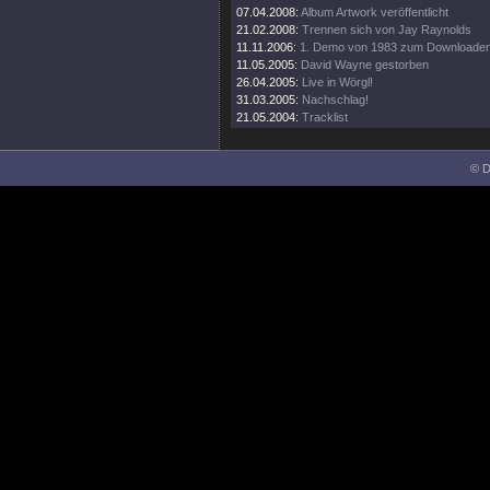
07.04.2008:
Album Artwork veröffentlicht
21.02.2008:
Trennen sich von Jay Raynolds
11.11.2006:
1. Demo von 1983 zum Downloade
11.05.2005:
David Wayne gestorben
26.04.2005:
Live in Wörgl!
31.03.2005:
Nachschlag!
21.05.2004:
Tracklist
© D