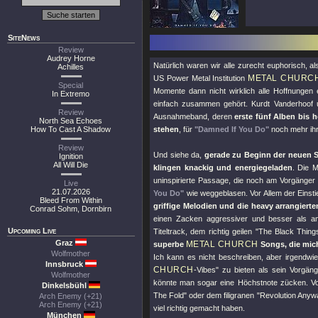
SiteNews
Review
Audrey Horne
Natürlich waren wir alle zurecht euphorisch,
Achilles
METAL CHURC
US Power Metal Institution
Special
Momente dann nicht wirklich alle Hoffnungen 
In Extremo
einfach zusammen gehört. Kurdt Vanderhoof u
Review
Ausnahmeband, deren
erste fünf Alben bis
North Sea Echoes
How To Cast A Shadow
stehen
, für
"Damned If You Do"
noch mehr ihr
Review
Und siehe da,
gerade zu Beginn der neuen 
Ignition
All Will Die
klingen knackig und energiegeladen
. Die 
uninspirierte Passage, die noch am Vorgänger 
Live
21.07.2026
You Do"
wie weggeblasen. Vor Allem der Einsti
Bleed From Within
griffige Melodien und die heavy arrangier
Conrad Sohm, Dornbirn
einen Zacken aggressiver und besser als a
Upcoming Live
Titeltrack, dem richtig geilen
"The Black Thing
Graz
METAL CHURCH
superbe
Songs, die mich
Wolfmother
Ich kann es nicht beschreiben, aber irgendwi
Innsbruck
CHURCH
-Vibes"
zu bieten als sein Vorgäng
Wolfmother
könnte man sogar eine Höchstnote zücken. Vo
Dinkelsbühl
The Fold"
oder dem filigranen
"Revolution Anyw
Arch Enemy (+21)
Arch Enemy (+21)
viel richtig gemacht haben.
München