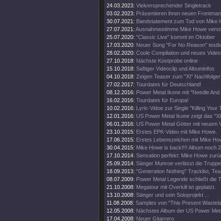
24.03.2023:
Vielversprechender Singletrack
03.02.2023:
Präsentieren ihren neuen Frontma
30.07.2021:
Bandstatement zum Tod von Mike
27.07.2021:
Ausnahmestimme Mike Howe verst
25.07.2020:
"Classic Live" kommt im Oktober
17.03.2020:
Neuer Song "For No Reason" testbe
28.02.2020:
Coole Compilation und neues Video
27.10.2018:
Nächste Kostprobe online
15.10.2018:
Saftiger Videoclip und Albuminfos
04.10.2018:
Zeigen Teaser zum "XI" Nachfolger
27.02.2017:
Tourdates für Deutschland!
08.12.2016:
Power Metal Ikone mit "Needle And 
16.02.2016:
Tourdates für Europa!
10.02.2016:
Lyric-Vidoe zur Single "Killing Your 
12.01.2016:
US Power Metal Ikone zeigt das "XI
06.01.2016:
US Power Metal Götter mit neuem V
23.10.2015:
Erstes EPK-Video mit Mike Howe.
17.06.2015:
Erstes Lebenszeichen mit Mike H
30.04.2015:
Mike Howe is back!!!! Album noch 
17.10.2014:
Sensation perfekt: Mike Howe zur
25.09.2014:
Sänger Munroe verlässt die Truppe
18.09.2013:
"Generation Nothing" Tracklist, Te
08.07.2009:
Power Metal Legende schließt die T
21.10.2008:
Megatour mit Overkill ist geplatzt.
13.10.2008:
Sänger und sein Soloprojekt ...
11.08.2008:
Samples von "This Present Wastela
12.05.2008:
Nächstes Album der US Power Met
17.04.2008:
Neuer Gitarrero