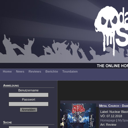
Home
News
Reviews
Berichte
Tourdaten
Anmeldung
Benutzername
Passwort
Metal Church - Dam
Label: Nuclear Blast
VÖ: 07.12.2018
Homepage
|
MySpa
Suche
Art: Review