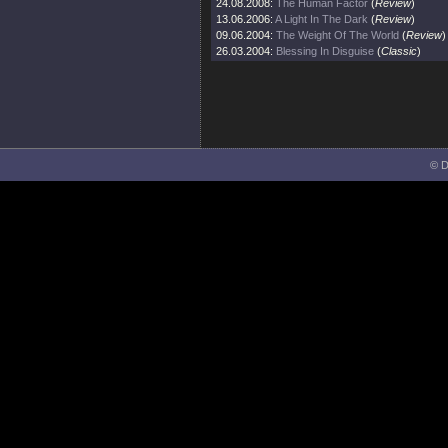
24.08.2008:
The Human Factor
(
Review
)
13.06.2006:
A Light In The Dark
(
Review
)
09.06.2004:
The Weight Of The World
(
Review
)
26.03.2004:
Blessing In Disguise
(
Classic
)
© D