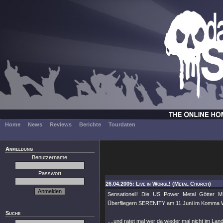
Home
News
Reviews
Berichte
Tourdaten
Anmeldung
Benutzername
Passwort
26.04.2005: Live in Wörgl! (Metal Church)
Sensationell! Die US Power Metal Götte
Überfliegern SERENITY am 11.Juni im Komma W
Suche
....und ratet mal wer da wieder mal nicht im Land