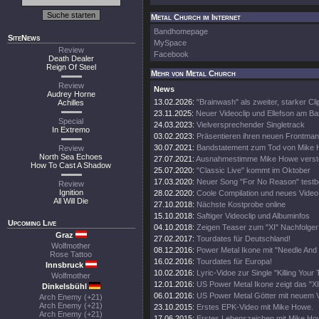
Metal Church im Internet
Bandhomepage
SiteNews
MySpace
Review
Facebook
Death Dealer
Reign Of Steel
Mehr von Metal Church
Review
News
Audrey Horne
13.02.2026:
"Brainwash" als zweiter, starker Cli
Achilles
23.11.2025:
Neuer Videoclip und Ellefson am B
Special
24.03.2023:
Vielversprechender Singletrack
In Extremo
03.02.2023:
Präsentieren ihren neuen Frontma
30.07.2021:
Bandstatement zum Tod von Mike
Review
North Sea Echoes
27.07.2021:
Ausnahmestimme Mike Howe verst
How To Cast A Shadow
25.07.2020:
"Classic Live" kommt im Oktober
17.03.2020:
Neuer Song "For No Reason" testbe
Review
Ignition
28.02.2020:
Coole Compilation und neues Video
All Will Die
27.10.2018:
Nächste Kostprobe online
15.10.2018:
Saftiger Videoclip und Albuminfos
Upcoming Live
04.10.2018:
Zeigen Teaser zum "XI" Nachfolger
Graz
27.02.2017:
Tourdates für Deutschland!
Wolfmother
08.12.2016:
Power Metal Ikone mit "Needle And 
Rose Tattoo
16.02.2016:
Tourdates für Europa!
Innsbruck
10.02.2016:
Lyric-Vidoe zur Single "Killing Your 
Wolfmother
12.01.2016:
US Power Metal Ikone zeigt das "XI
Dinkelsbühl
06.01.2016:
US Power Metal Götter mit neuem V
Arch Enemy (+21)
Arch Enemy (+21)
23.10.2015:
Erstes EPK-Video mit Mike Howe.
Arch Enemy (+21)
17.06.2015:
Erstes Lebenszeichen mit Mike H