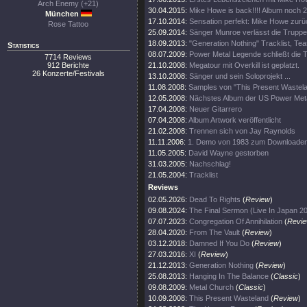
Arch Enemy (+21)
30.04.2015:
Mike Howe is back!!!! Album noch 
München
17.10.2014:
Sensation perfekt: Mike Howe zur
Rose Tattoo
25.09.2014:
Sänger Munroe verlässt die Truppe
18.09.2013:
"Generation Nothing" Tracklist, Te
Statistics
08.07.2009:
Power Metal Legende schließt die T
7714 Reviews
912 Berichte
21.10.2008:
Megatour mit Overkill ist geplatzt.
26 Konzerte/Festivals
13.10.2008:
Sänger und sein Soloprojekt ...
11.08.2008:
Samples von "This Present Wastela
12.05.2008:
Nächstes Album der US Power Met
17.04.2008:
Neuer Gitarrero
07.04.2008:
Album Artwork veröffentlicht
21.02.2008:
Trennen sich von Jay Raynolds
11.11.2006:
1. Demo von 1983 zum Downloade
11.05.2005:
David Wayne gestorben
31.03.2005:
Nachschlag!
21.05.2004:
Tracklist
Reviews
02.05.2026:
Dead To Rights
(
Review
)
09.08.2024:
The Final Sermon (Live In Japan 2
07.07.2023:
Congregation Of Annihilation
(
Revi
28.04.2020:
From The Vault
(
Review
)
03.12.2018:
Damned If You Do
(
Review
)
27.03.2016:
XI
(
Review
)
21.12.2013:
Generation Nothing
(
Review
)
25.08.2013:
Hanging In The Balance
(
Classic
)
09.08.2009:
Metal Church
(
Classic
)
10.09.2008:
This Present Wasteland
(
Review
)