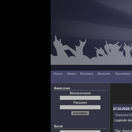
Home
News
Reviews
Berichte
Tourdaten
Anmeldung
Benutzername
Passwort
27.10.2018: 
"Damned If
Legende den 
Suche
"Der Song ha