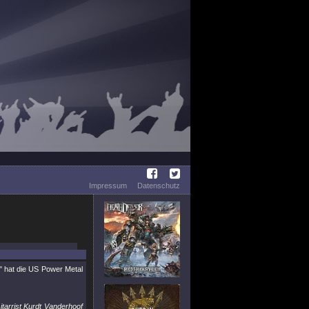
Impressum
Datenschutz
"
hat die US Power Metal
itarrist Kurdt Vanderhoof