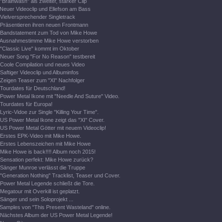
"Brainwash" als zweiter, starker Clip
Neuer Videoclip und Ellefson am Bass
Vielversprechender Singletrack
Präsentieren ihren neuen Frontmann
Bandstatement zum Tod von Mike Howe
Ausnahmestimme Mike Howe verstorben
"Classic Live" kommt im Oktober
Neuer Song "For No Reason" testbereit
Coole Compilation und neues Video
Saftiger Videoclip und Albuminfos
Zeigen Teaser zum "XI" Nachfolger
Tourdates für Deutschland!
Power Metal Ikone mit "Needle And Suture" Video.
Tourdates für Europa!
Lyric-Vidoe zur Single "Killing Your Time".
US Power Metal Ikone zeigt das "XI" Cover.
US Power Metal Götter mit neuem Videoclip!
Erstes EPK-Video mit Mike Howe.
Erstes Lebenszeichen mit Mike Howe
Mike Howe is back!!!! Album noch 2015!
Sensation perfekt: Mike Howe zurück?
Sänger Munroe verlässt die Truppe
"Generation Nothing" Tracklist, Teaser und Cover.
Power Metal Legende schließt die Tore.
Megatour mit Overkill ist geplatzt.
Sänger und sein Soloprojekt ...
Samples von "This Present Wasteland" online.
Nächstes Album der US Power Metal Legende!