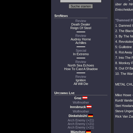
über die Hi
Entscheidun
SiteNews
"Damned If
Review
Death Dealer
1. Damned I
Reign Of Steel
2. The Blac
Review
3. By The 
Audrey Horne
4. Revoluti
Achilles
5: Guillotine
Special
6. Rot Away
In Extremo
7. Into The 
Review
8. Monkey F
North Sea Echoes
9. Out Of B
How To Cast A Shadow
10. The War 
Review
Ignition
All Will Die
METAL CHU
Upcoming Live
Mike Howe 
Graz
Kurdt Vander
Wolfmother
Stet Howlan
Innsbruck
Steve Unger
Wolfmother
Dinkelsbühl
Rick Van Zan
Arch Enemy (+21)
Arch Enemy (+21)
Arch Enemy (+21)
München