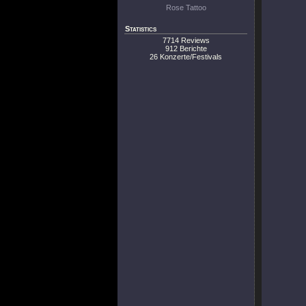
Rose Tattoo
Statistics
7714 Reviews
912 Berichte
26 Konzerte/Festivals