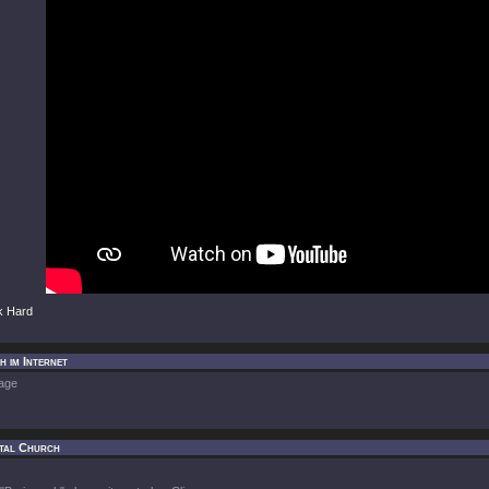
k Hard
 im Internet
age
tal Church