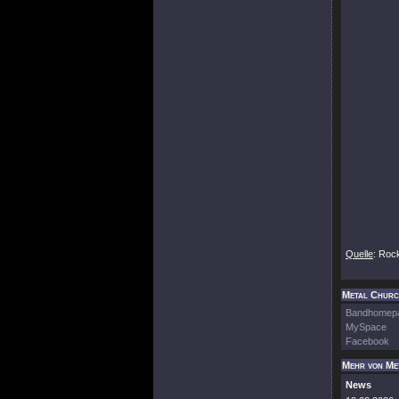
Quelle
: Roc
Metal Church
Bandhomep
MySpace
Facebook
Mehr von Me
News