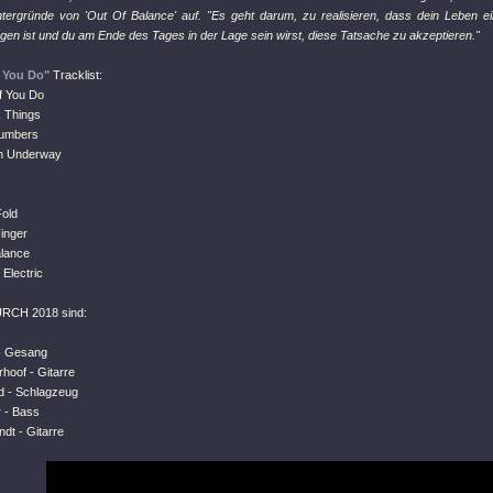
ntergründe von 'Out Of Balance' auf. "Es geht darum, zu realisieren, dass dein Leben e
gen ist und du am Ende des Tages in der Lage sein wirst, diese Tatsache zu akzeptieren."
 You Do"
Tracklist:
f You Do
k Things
Numbers
on Underway
Fold
inger
alance
Electric
RCH 2018 sind:
- Gesang
hoof - Gitarre
d - Schlagzeug
 - Bass
dt - Gitarre