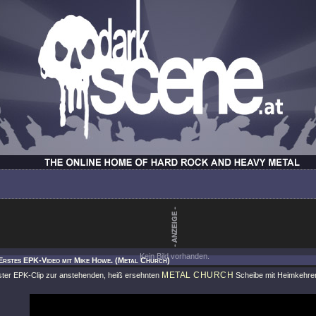
Kein Bild vorhanden.
Erstes EPK-Video mit Mike Howe. (Metal Church)
METAL CHURCH
rster EPK-Clip zur anstehenden, heiß ersehnten
Scheibe mit Heimkehre