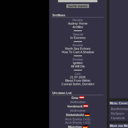
SiteNews
Review
Audrey Horne
Achilles
Special
In Extremo
Review
North Sea Echoes
How To Cast A Shadow
Review
Ignition
All Will Die
Live
21.07.2026
Bleed From Within
Conrad Sohm, Dornbirn
Upcoming Live
Graz
Wolfmother
Metal Church
Innsbruck
Bandhomep
Wolfmother
MySpace
Dinkelsbühl
Facebook
Arch Enemy (+21)
Arch Enemy (+21)
Mehr von Me
München