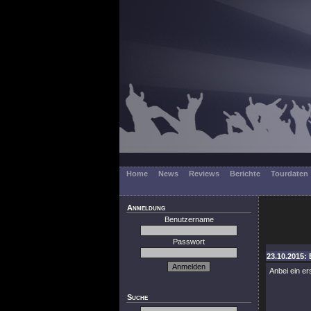
Home
News
Reviews
Berichte
Tourdaten
Anmeldung
Benutzername
Passwort
23.10.2015: 
Anbei ein e
Suche