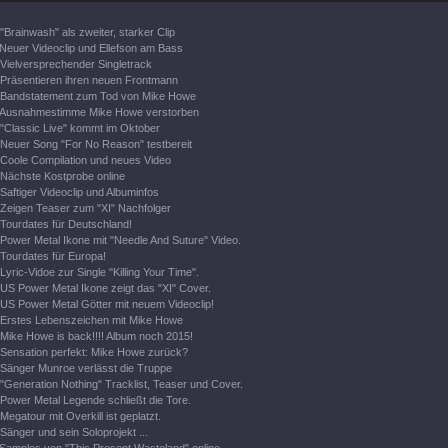
"Brainwash" als zweiter, starker Clip
Neuer Videoclip und Ellefson am Bass
Vielversprechender Singletrack
Präsentieren ihren neuen Frontmann
Bandstatement zum Tod von Mike Howe
Ausnahmestimme Mike Howe verstorben
"Classic Live" kommt im Oktober
Neuer Song "For No Reason" testbereit
Coole Compilation und neues Video
Nächste Kostprobe online
Saftiger Videoclip und Albuminfos
Zeigen Teaser zum "XI" Nachfolger
Tourdates für Deutschland!
Power Metal Ikone mit "Needle And Suture" Video.
Tourdates für Europa!
Lyric-Vidoe zur Single "Killing Your Time".
US Power Metal Ikone zeigt das "XI" Cover.
US Power Metal Götter mit neuem Videoclip!
Erstes Lebenszeichen mit Mike Howe
Mike Howe is back!!!! Album noch 2015!
Sensation perfekt: Mike Howe zurück?
Sänger Munroe verlässt die Truppe
"Generation Nothing" Tracklist, Teaser und Cover.
Power Metal Legende schließt die Tore.
Megatour mit Overkill ist geplatzt.
Sänger und sein Soloprojekt ...