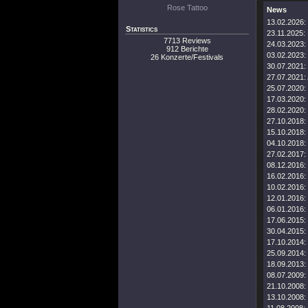
Rose Tattoo
News
13.02.2026:
Statistics
23.11.2025:
7713 Reviews
24.03.2023:
912 Berichte
03.02.2023:
26 Konzerte/Festivals
30.07.2021:
27.07.2021:
25.07.2020:
17.03.2020:
28.02.2020:
27.10.2018:
15.10.2018:
04.10.2018:
27.02.2017:
08.12.2016:
16.02.2016:
10.02.2016:
12.01.2016:
06.01.2016:
17.06.2015:
30.04.2015:
17.10.2014:
25.09.2014:
18.09.2013:
08.07.2009:
21.10.2008:
13.10.2008: