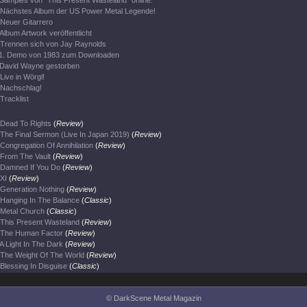
Samples von "This Present Wasteland" online.
Nächstes Album der US Power Metal Legende!
Neuer Gitarrero
Album Artwork veröffentlicht
Trennen sich von Jay Raynolds
1. Demo von 1983 zum Downloaden
David Wayne gestorben
Live in Wörgl!
Nachschlag!
Tracklist
Dead To Rights
(
Review
)
The Final Sermon (Live In Japan 2019)
(
Review
)
Congregation Of Annihilation
(
Review
)
From The Vault
(
Review
)
Damned If You Do
(
Review
)
XI
(
Review
)
Generation Nothing
(
Review
)
Hanging In The Balance
(
Classic
)
Metal Church
(
Classic
)
This Present Wasteland
(
Review
)
The Human Factor
(
Review
)
A Light In The Dark
(
Review
)
The Weight Of The World
(
Review
)
Blessing In Disguise
(
Classic
)
© DarkScene Metal Magazin