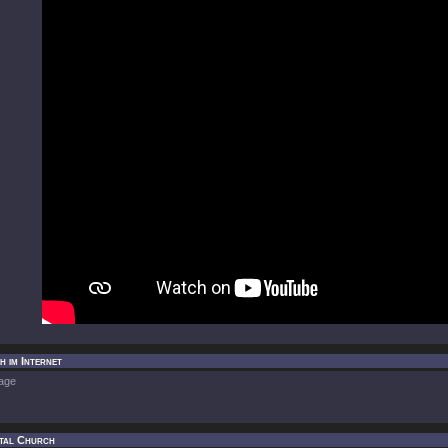
 im Internet
age
tal Church