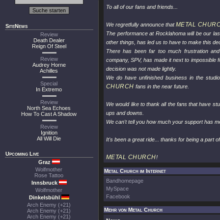
To all of our fans and friends...
METAL CHUR
We regretfully announce that
SiteNews
The performance at Rocklahoma will be our la
Review
Death Dealer
other things, has led us to have to make this dec
Reign Of Steel
There has been far too much frustration and
Review
company, SPV, has made it next to impossible fo
Audrey Horne
decision was not made lightly.
Achilles
We do have unfinished business in the studio,
Special
CHURCH
fans in the near future.
In Extremo
Review
We would like to thank all the fans that have st
North Sea Echoes
ups and downs.
How To Cast A Shadow
We can't tell you how much your support has me
Review
Ignition
All Will Die
It's been a great ride... thanks for being a part of 
Upcoming Live
METAL CHURCH
!
Graz
Wolfmother
Metal Church im Internet
Rose Tattoo
Bandhomepage
Innsbruck
MySpace
Wolfmother
Facebook
Dinkelsbühl
Arch Enemy (+21)
Mehr von Metal Church
Arch Enemy (+21)
Arch Enemy (+21)