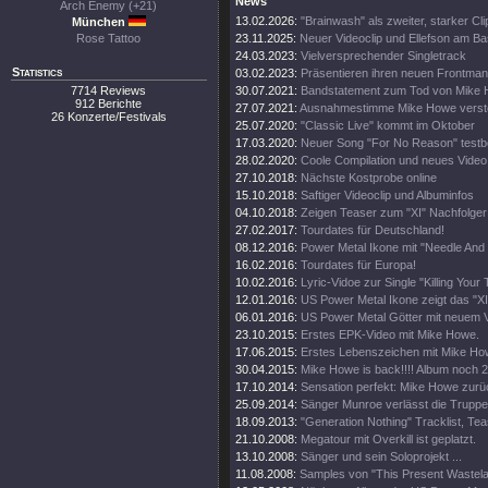
News
Arch Enemy (+21)
13.02.2026:
"Brainwash" als zweiter, starker Cli
München
Rose Tattoo
23.11.2025:
Neuer Videoclip und Ellefson am B
24.03.2023:
Vielversprechender Singletrack
Statistics
03.02.2023:
Präsentieren ihren neuen Frontma
7714 Reviews
30.07.2021:
Bandstatement zum Tod von Mike
912 Berichte
27.07.2021:
Ausnahmestimme Mike Howe verst
26 Konzerte/Festivals
25.07.2020:
"Classic Live" kommt im Oktober
17.03.2020:
Neuer Song "For No Reason" testbe
28.02.2020:
Coole Compilation und neues Video
27.10.2018:
Nächste Kostprobe online
15.10.2018:
Saftiger Videoclip und Albuminfos
04.10.2018:
Zeigen Teaser zum "XI" Nachfolger
27.02.2017:
Tourdates für Deutschland!
08.12.2016:
Power Metal Ikone mit "Needle And 
16.02.2016:
Tourdates für Europa!
10.02.2016:
Lyric-Vidoe zur Single "Killing Your 
12.01.2016:
US Power Metal Ikone zeigt das "XI
06.01.2016:
US Power Metal Götter mit neuem V
23.10.2015:
Erstes EPK-Video mit Mike Howe.
17.06.2015:
Erstes Lebenszeichen mit Mike H
30.04.2015:
Mike Howe is back!!!! Album noch 
17.10.2014:
Sensation perfekt: Mike Howe zur
25.09.2014:
Sänger Munroe verlässt die Truppe
18.09.2013:
"Generation Nothing" Tracklist, Te
21.10.2008:
Megatour mit Overkill ist geplatzt.
13.10.2008:
Sänger und sein Soloprojekt ...
11.08.2008:
Samples von "This Present Wastela