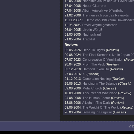
12.05.2008:
Nächstes Album der US Power Met
17.04.2008:
Neuer Gitarrero
07.04.2008:
Album Artwork veröffentlicht
21.02.2008:
Trennen sich von Jay Raynolds
11.11.2006:
1. Demo von 1983 zum Downloade
11.05.2005:
David Wayne gestorben
26.04.2005:
Live in Wörgl!
31.03.2005:
Nachschlag!
21.05.2004:
Tracklist
Reviews
02.05.2026:
Dead To Rights
(
Review
)
09.08.2024:
The Final Sermon (Live In Japan 2
07.07.2023:
Congregation Of Annihilation
(
Revi
28.04.2020:
From The Vault
(
Review
)
03.12.2018:
Damned If You Do
(
Review
)
27.03.2016:
XI
(
Review
)
21.12.2013:
Generation Nothing
(
Review
)
25.08.2013:
Hanging In The Balance
(
Classic
)
09.08.2009:
Metal Church
(
Classic
)
10.09.2008:
This Present Wasteland
(
Review
)
24.08.2008:
The Human Factor
(
Review
)
13.06.2006:
A Light In The Dark
(
Review
)
09.06.2004:
The Weight Of The World
(
Review
)
26.03.2004:
Blessing In Disguise
(
Classic
)
© D