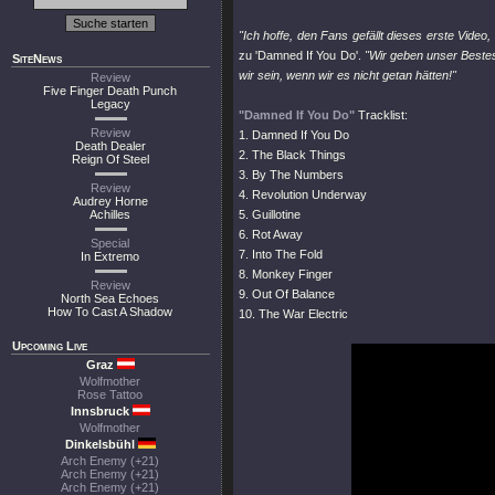
"Ich hoffe, den Fans gefällt dieses erste Video
zu 'Damned If You Do'.
"Wir geben unser Beste
SiteNews
wir sein, wenn wir es nicht getan hätten!"
Review
Five Finger Death Punch
Legacy
"Damned If You Do"
Tracklist:
Review
1. Damned If You Do
Death Dealer
2. The Black Things
Reign Of Steel
3. By The Numbers
Review
4. Revolution Underway
Audrey Horne
Achilles
5. Guillotine
6. Rot Away
Special
7. Into The Fold
In Extremo
8. Monkey Finger
Review
9. Out Of Balance
North Sea Echoes
How To Cast A Shadow
10. The War Electric
Upcoming Live
Graz
Wolfmother
Rose Tattoo
Innsbruck
Wolfmother
Dinkelsbühl
Arch Enemy (+21)
Arch Enemy (+21)
Arch Enemy (+21)