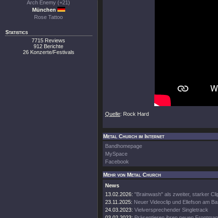
Arch Enemy (+21)
München
Rose Tattoo
Statistics
7715 Reviews
912 Berichte
26 Konzerte/Festivals
Quelle
: Rock Hard
Metal Church im Internet
Bandhomepage
MySpace
Facebook
Mehr von Metal Church
News
13.02.2026:
"Brainwash" als zweiter, starker Cli
23.11.2025:
Neuer Videoclip und Ellefson am B
24.03.2023:
Vielversprechender Singletrack
03.02.2023:
Präsentieren ihren neuen Frontma