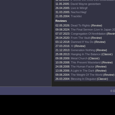
11.05.2005:
David Wayne gestorben
26.04.2005:
Live in Wörgl!
31.03.2005:
Nachschlag!
21.05.2004:
Tracklist
Reviews
02.05.2026:
Dead To Rights
(
Review
)
09.08.2024:
The Final Sermon (Live In Japan 2
07.07.2023:
Congregation Of Annihilation
(
Revi
28.04.2020:
From The Vault
(
Review
)
03.12.2018:
Damned If You Do
(
Review
)
27.03.2016:
XI
(
Review
)
21.12.2013:
Generation Nothing
(
Review
)
25.08.2013:
Hanging In The Balance
(
Classic
)
09.08.2009:
Metal Church
(
Classic
)
10.09.2008:
This Present Wasteland
(
Review
)
24.08.2008:
The Human Factor
(
Review
)
13.06.2006:
A Light In The Dark
(
Review
)
09.06.2004:
The Weight Of The World
(
Review
)
26.03.2004:
Blessing In Disguise
(
Classic
)
© D