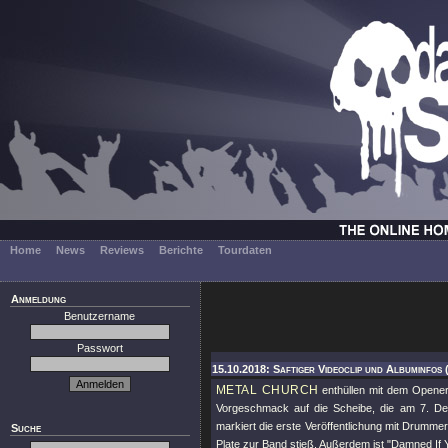
Home
News
Reviews
Berichte
Tourdaten
Anmeldung
Benutzername
Passwort
15.10.2018: Saftiger Videoclip und Albuminfos
METAL CHURCH
enthüllen mit dem Opener
Vorgeschmack auf die Scheibe, die am 7. De
markiert die erste Veröffentlichung mit Drumme
Suche
Plate zur Band stieß. Außerdem ist
"Damned If 