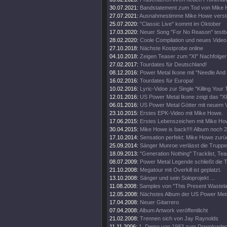
30.07.2021:
Bandstatement zum Tod von Mike
27.07.2021:
Ausnahmestimme Mike Howe verst
25.07.2020:
"Classic Live" kommt im Oktober
17.03.2020:
Neuer Song "For No Reason" testbe
28.02.2020:
Coole Compilation und neues Video
27.10.2018:
Nächste Kostprobe online
04.10.2018:
Zeigen Teaser zum "XI" Nachfolger
27.02.2017:
Tourdates für Deutschland!
08.12.2016:
Power Metal Ikone mit "Needle And 
16.02.2016:
Tourdates für Europa!
10.02.2016:
Lyric-Vidoe zur Single "Killing Your 
12.01.2016:
US Power Metal Ikone zeigt das "XI
06.01.2016:
US Power Metal Götter mit neuem V
23.10.2015:
Erstes EPK-Video mit Mike Howe.
17.06.2015:
Erstes Lebenszeichen mit Mike H
30.04.2015:
Mike Howe is back!!!! Album noch 
17.10.2014:
Sensation perfekt: Mike Howe zur
25.09.2014:
Sänger Munroe verlässt die Truppe
18.09.2013:
"Generation Nothing" Tracklist, Te
08.07.2009:
Power Metal Legende schließt die T
21.10.2008:
Megatour mit Overkill ist geplatzt.
13.10.2008:
Sänger und sein Soloprojekt ...
11.08.2008:
Samples von "This Present Wastela
12.05.2008:
Nächstes Album der US Power Met
17.04.2008:
Neuer Gitarrero
07.04.2008:
Album Artwork veröffentlicht
21.02.2008:
Trennen sich von Jay Raynolds
11.11.2006:
1. Demo von 1983 zum Downloade