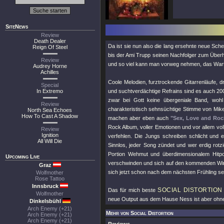
SiteNews
Review
Death Dealer
Da ist sie nun also die lang ersehnte neue Sc
Reign Of Steel
bis der Ami Trupp seinen Nachfolger zum Üb
Review
und so viel kann man vorweg nehmen, das Warten
Audrey Horne
Achilles
Coole Melodien, furztrockende Gitarrenläufe, 
Special
In Extremo
und suchtverdächtige Refrains sind es auch 20
zwar bei Gott keine übergeniale Band, wohl
Review
charakteristisch sehnsüchtige Stimme von Mike 
North Sea Echoes
How To Cast A Shadow
machen aber eben auch
"Sex, Love and Roc
Rock Album, voller Emotionen und vor allem vo
Review
Ignition
verfehlen. Die Jungs schreiben schlicht und 
All Will Die
Sinnlos, jeder Song zündet und wer erdig ro
Portion Wehmut und überdimensionalem Hitpoten
Upcoming Live
verschwinden und sich auf den kommenden Winter
Graz
sich jetzt schon nach dem nächsten Frühling 
Wolfmother
Rose Tattoo
Innsbruck
SOCIAL DISTORTION
Das für mich beste
Wolfmother
neue Output aus dem Hause Ness ist aber ohne 
Dinkelsbühl
Arch Enemy (+21)
Mehr von Social Distortion
Arch Enemy (+21)
Arch Enemy (+21)