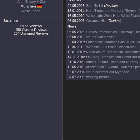
Reviews
Arch Enemy (+21)
24.05.2026:
Born To Kill
(
Review
)
München
13.01.2011:
Hard Times and Nursery Rhymes
(
Rose Tattoo
16.05.2010:
White Light White Heat White Trash
Statistics
06.08.2007:
Greatest Hits
(
Review
)
6972 Reviews
News
458 Classic Reviews
06.05.2026:
Cooles, emotionales "The Way Thin
284 Unsigned Reviews
03.08.2012:
Neues Video online
22.04.2011:
Fetzcooler "Machine Gun Blues" Vid
11.04.2011:
"Machine Gun Blues" Videotrailer.
12.01.2011:
Neuer Album-Bastard im Kompletts
14.11.2010:
Ein Song, Tracklist und Cover der
21.10.2010:
Infos zu "Hard Times and Nursery
12.05.2010:
Arbeiten am 7. Album. Deal mit Epi
02.07.2007:
Neue Nummer auf Myspace
24.07.2006:
working heroes