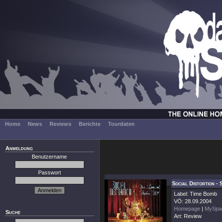
Home
News
Reviews
Berichte
Tourdaten
Anmeldung
Benutzername
Passwort
Social Distortion -
Label: Time Bomb
VÖ: 28.09.2004
Homepage
|
MySpa
Suche
Art: Review