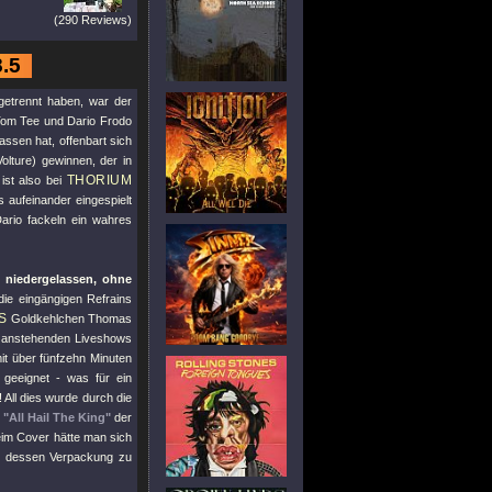
(290 Reviews)
8.5
 getrennt haben, war der
Tom Tee und Dario Frodo
ssen hat, offenbart sich
lture) gewinnen, der in
THORIUM
ist also bei
s aufeinander eingespielt
Dario fackeln ein wahres
 niedergelassen, ohne
ie eingängigen Refrains
S
Goldkehlchen Thomas
n anstehenden Liveshows
it über fünfzehn Minuten
geeignet - was für ein
! All dies wurde durch die
s
"All Hail The King"
der
eim Cover hätte man sich
n dessen Verpackung zu