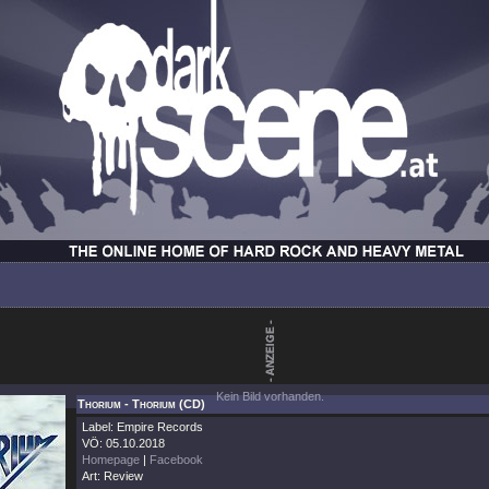
Kein Bild vorhanden.
Thorium - Thorium (CD)
Label: Empire Records
VÖ: 05.10.2018
Homepage
|
Facebook
Art: Review