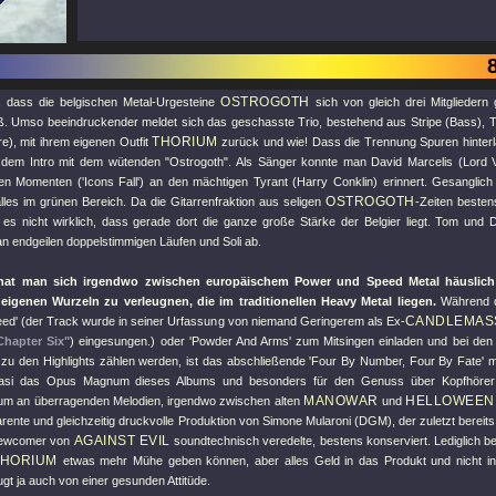
OSTROGOTH
, dass die belgischen Metal-Urgesteine
sich von gleich drei Mitgliedern
. Umso beeindruckender meldet sich das geschasste Trio, bestehend aus Stripe (Bass), 
THORIUM
re), mit ihrem eigenen Outfit
zurück und wie! Dass die Trennung Spuren hinterla
 dem Intro mit dem wütenden "Ostrogoth". Als Sänger konnte man David Marcelis (Lord Vo
en Momenten ('Icons Fall') an den mächtigen Tyrant (Harry Conklin) erinnert. Gesanglich 
OSTROGOTH
lles im grünen Bereich. Da die Gitarrenfraktion aus seligen
-Zeiten besten
t es nicht wirklich, dass gerade dort die ganze große Stärke der Belgier liegt. Tom und 
n endgeilen doppelstimmigen Läufen und Soli ab.
h hat man sich irgendwo zwischen europäischem Power und Speed Metal häuslich
 eigenen Wurzeln zu verleugnen, die im traditionellen Heavy Metal liegen.
Während d
CANDLEMAS
ed' (der Track wurde in seiner Urfassung von niemand Geringerem als Ex-
Chapter Six"
) eingesungen.) oder 'Powder And Arms' zum Mitsingen einladen und bei de
 zu den Highlights zählen werden, ist das abschließende 'Four By Number, Four By Fate' m
quasi das Opus Magnum dieses Albums und besonders für den Genuss über Kopfhörer 
MANOWAR
HELLOWEEN
m an überragenden Melodien, irgendwo zwischen alten
und
rente und gleichzeitig druckvolle Produktion von Simone Mularoni (DGM), der zuletzt bereit
AGAINST EVIL
Newcomer von
soundtechnisch veredelte, bestens konserviert. Lediglich b
THORIUM
etwas mehr Mühe geben können, aber alles Geld in das Produkt und nicht i
gt ja auch von einer gesunden Attitüde.