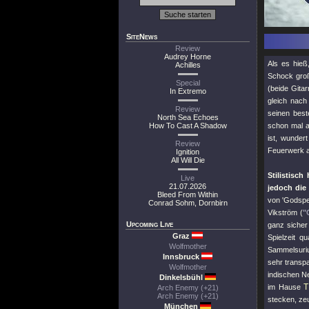
SiteNews
Review
Audrey Horne
Als es hieß
Achilles
Schock groß
Special
(beide Gitar
In Extremo
gleich nach
Review
seinen best
North Sea Echoes
How To Cast A Shadow
schon mal a
ist, wunder
Review
Feuerwerk a
Ignition
All Will Die
Stilistisc
Live
21.07.2026
jedoch die
Bleed From Within
von 'Godspe
Conrad Sohm, Dornbirn
Vikström (
"
Upcoming Live
ganz sicher
Graz
Spielzeit 
Wolfmother
Sammelsuriu
Innsbruck
sehr transpa
Wolfmother
indischen 
Dinkelsbühl
im Hause
Arch Enemy (+21)
Arch Enemy (+21)
stecken, zeu
München