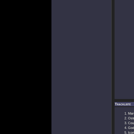
Trackliste
Marc
Ost
Cour
God
Icon