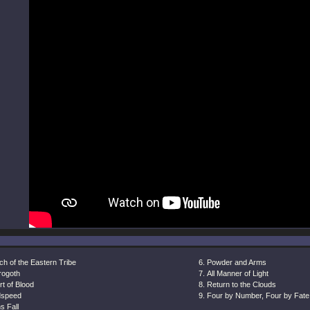
h of the Eastern Tribe
Powder and Arms
rogoth
All Manner of Light
t of Blood
Return to the Clouds
speed
Four by Number, Four by Fate
s Fall