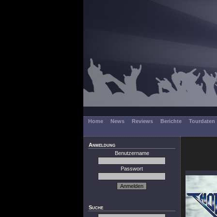
Home
News
Reviews
Berichte
Tourdaten
Anmeldung
Benutzername
Passwort
Suche