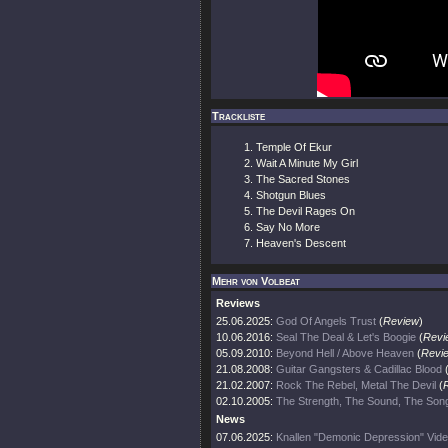
Trackliste
Temple Of Ekur
Wait A Minute My Girl
The Sacred Stones
Shotgun Blues
The Devil Rages On
Say No More
Heaven's Descent
Mehr von Volbeat
Reviews
25.06.2025:
God Of Angels Trust
(
Review
)
10.06.2016:
Seal The Deal & Let's Boogie
(
Revi
05.09.2010:
Beyond Hell / Above Heaven
(
Revi
21.08.2008:
Guitar Gangsters & Cadillac Blood
21.02.2007:
Rock The Rebel, Metal The Devil
(
02.10.2005:
The Strength, The Sound, The Son
News
07.06.2025:
Knallen "Demonic Depression" Vide