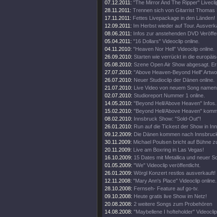
07.12.2011:
"The Mirror And The Ripper" Liveclip
28.11.2011:
Trennen sich von Gitarrist Thomas 
17.11.2011:
Fettes Livepackage in den Länden!
12.09.2011:
Im Herbst wieder auf Tour. Ausverka
08.06.2011:
Infos zur anstehenden DVD Veröffe
05.04.2011:
"16 Dollars" Videoclip online.
04.11.2010:
"Heaven Nor Hell" Videoclip online.
26.09.2010:
Starten wie verrückt in die europäi
05.08.2010:
Szene Open Air Show abgesagt. Er
27.07.2010:
"Above Heaven-Beyond Hell" Artwor
26.07.2010:
Neuer Studioclip der Dänen online.
21.07.2010:
Live Video von neuem Song namens
02.07.2010:
Studioreport Nummer 1 online.
14.05.2010:
"Beyond Hell/Above Heaven" Infos.
15.02.2010:
"Beyond Hell/Above Heaven" kommt
08.02.2010:
Innsbruck Show: "Sold-Out"!
26.01.2010:
Run auf die Tickest der Show in In
09.12.2009:
Die Dänen kommen nach Innsbruck,
30.11.2009:
Michael Poulsen bricht auf Bühne
20.11.2009:
Live am Boxring in Las Vegas!
16.10.2009:
15 Dates mit Metallica und neuer S
01.05.2009:
"We" Videoclip veröffentlicht.
26.01.2009:
Wörgl Konzert restlos ausverkauft!
12.11.2008:
"Mary Ann's Place" Videoclip online.
28.10.2008:
Fernseh- Feature auf go-tv.
09.10.2008:
Heute gratis live Show im Netz!
20.08.2008:
2 weitere Songs zum Probehören
14.08.2008:
"Maybellene I hofteholder" Videoclip 