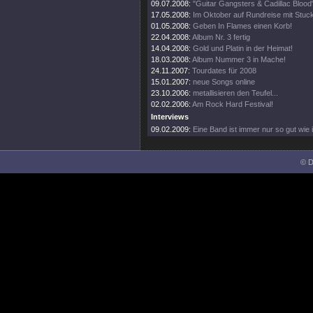
09.07.2008:
"Guitar Gangsters & Cadillac Blood"
17.05.2008:
Im Oktober auf Rundreise mit Stuc
01.05.2008:
Geben In Flames einen Korb!
22.04.2008:
Album Nr. 3 fertig
14.04.2008:
Gold und Platin in der Heimat!
18.03.2008:
Album Nummer 3 in Mache!
24.11.2007:
Tourdates für 2008
15.01.2007:
neue Songs online
23.10.2006:
metallisieren den Teufel...
02.02.2006:
Am Rock Hard Festival!
Interviews
09.02.2009:
Eine Band ist immer nur so gut wie i
© D