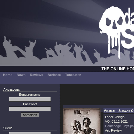
Home
News
Reviews
Berichte
Tourdaten
Anmeldung
Benutzername
Passwort
Volbeat - Servant O
Label: Vertigo
VÖ: 03.12.2021
Homepage
|
MySpa
Suche
Art: Review