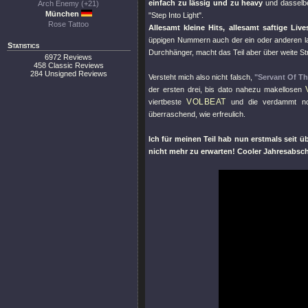
einfach zu lässig und zu heavy
und dasselbe
Arch Enemy (+21)
München
"Step Into Light"
.
Rose Tattoo
Allesamt kleine Hits, allesamt saftige Li
üppigen Nummern auch der ein oder anderen la
Statistics
Durchhänger, macht das Teil aber über weite S
6972 Reviews
458 Classic Reviews
284 Unsigned Reviews
Versteht mich also nicht falsch,
"Servant Of T
der ersten drei, bis dato nahezu makellosen
VOLBEAT
viertbeste
und die verdammt noc
überraschend, wie erfreulich.
Ich für meinen Teil hab nun erstmals seit ü
nicht mehr zu erwarten! Cooler Jahresabsc