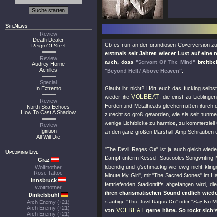
SiteNews
Review
Death Dealer
Ob es nun an der grandiosen Coverversion z
Reign Of Steel
erstmals seit Jahren wieder Lust auf eine
Review
auch, dass
"Servant Of The Mind"
breitbe
Audrey Horne
Achilles
"Beyond Hell / Above Heaven"
.
Special
In Extremo
Glaubt ihr nicht? Hört euch das fucking selbs
VOLBEAT
wieder die
, die einst zu Lieblin
Review
Horden und Metalheads gleichermaßen durch 
North Sea Echoes
How To Cast A Shadow
zurecht so groß geworden, wie sie seit nunmeh
wenige Lichtblicke zu harmlos, zu kommerziell
Review
Ignition
an den ganz großen Marshall-Amp-Schrauben u
All Will Die
"The Devil Rages On"
ist ja auch gleich wied
Upcoming Live
Dampf unterm Kessel. Saucooles Songwriting
Graz
lebendig und g’schmackig wie ewig nicht kling
Wolfmother
Rose Tattoo
Minute My Girl"
, mit
"The Sacred Stones"
im Ha
Innsbruck
fetttriefenden Stadionriffs abgefangen wird,
Wolfmother
ihren charismatischen Sound endlich wieder
Dinkelsbühl
staubige
"The Devil Rages On"
oder
"Say No M
Arch Enemy (+21)
Arch Enemy (+21)
VOLBEAT
von
gerne hätte. So rockt sich‘
Arch Enemy (+21)