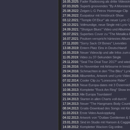
16.05.2025:
Fader Radiosong als dritte Videosin
07.03.2025:
Superb groovendes "By A Monsters
25.08.2022:
Zeigen L-G Petrov Hommage-Clip
27.06.2022:
Euopatour mit Innsbruck-Show
03.12.2021:
"Temple Of Ekur" als neuer Lyric-Cl
28.10.2021:
Vollmundige, neue Single mit Lyric-
24.09.2021:
"Shotgun Blues" Video und Albumn
30.07.2021:
Superbes Cover zu "The Metallica B
16.07.2021:
Poulsen verspricht härtestes Album
27.11.2020:
"Sorry Sack Of Bones" Livevideo
13.08.2019:
Entern Platz Eins in Deutschland!
16.05.2019:
Neuer Videoclip und alle Infos zum
11.05.2019:
Video zu 37-Sekunden Single
29.11.2016:
"Seal The Deal Tour 2017" und wied
22.06.2016:
Im November mit Airbourne in Inns
29.04.2016:
Schmachten in den "The Bliss" Lyric
08.04.2016:
Albuminfos, Artwork und Lyric-Vide
07.02.2014:
Cooler Clip zu "Lonesome Rider".
13.06.2013:
Neue Europa-dates mit 3 Österreic
10.06.2013:
Komplette "Rock Am Ring" Show im
09.06.2013:
Alle Europa Tourdaten!
21.04.2013:
Starten in allen Charts voll durch!
17.04.2013:
Neuer "The Hangmans Body Count" 
08.04.2013:
Gratis-Download des Songs mit Ki
11.03.2013:
Erste Video Auskopplung
04.02.2013:
Artwork von "Outlaw Gentlemen & 
23.01.2013:
Sind im Studio mit Hansen & Caggi
14.08.2012:
Kompletter Wacken Gig online.