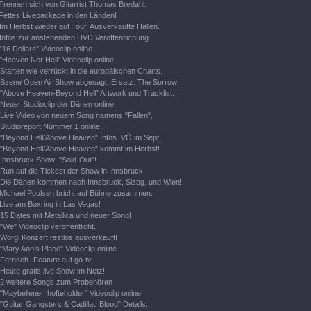
Trennen sich von Gitarrist Thomas Bredahl.
Fettes Livepackage in den Länden!
Im Herbst wieder auf Tour. Ausverkaufte Hallen.
Infos zur anstehenden DVD Veröffentlichung
"16 Dollars" Videoclip online.
"Heaven Nor Hell" Videoclip online.
Starten wie verrückt in die europäischen Charts.
Szene Open Air Show abgesagt. Ersatz: The Sorrow!
"Above Heaven-Beyond Hell" Artwork und Tracklist.
Neuer Studioclip der Dänen online.
Live Video von neuem Song namens "Fallen".
Studioreport Nummer 1 online.
"Beyond Hell/Above Heaven" Infos. VÖ im Sept.!
"Beyond Hell/Above Heaven" kommt im Herbst!
Innsbruck Show: "Sold-Out"!
Run auf die Tickest der Show in Innsbruck!
Die Dänen kommen nach Innsbruck, Slzbg. und Wien!
Michael Poulsen bricht auf Bühne zusammen.
Live am Boxring in Las Vegas!
15 Dates mit Metallica und neuer Song!
"We" Videoclip veröffentlicht.
Wörgl Konzert restlos ausverkauft!
"Mary Ann's Place" Videoclip online.
Fernseh- Feature auf go-tv.
Heute gratis live Show im Netz!
2 weitere Songs zum Probehören
"Maybellene I hofteholder" Videoclip online!!
"Guitar Gangsters & Cadillac Blood" Details.