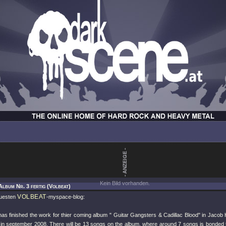
Kein Bild vorhanden.
Album Nr. 3 fertig (Volbeat)
VOLBEAT
uesten
-myspace-blog:
s finished the work for thier coming album " Guitar Gangsters & Cadillac Blood" in Jacob H
 in september 2008. There will be 13 songs on the album, where around 7 songs is bonded 