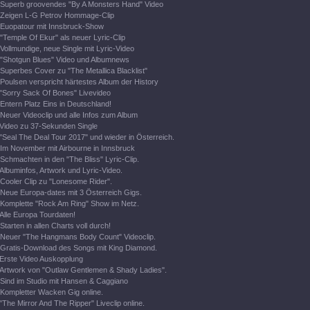
Superb groovendes "By A Monsters Hand" Video
Zeigen L-G Petrov Hommage-Clip
Euopatour mit Innsbruck-Show
"Temple Of Ekur" als neuer Lyric-Clip
Vollmundige, neue Single mit Lyric-Video
"Shotgun Blues" Video und Albumnews
Superbes Cover zu "The Metallica Blacklist"
Poulsen verspricht härtestes Album der History
"Sorry Sack Of Bones" Livevideo
Entern Platz Eins in Deutschland!
Neuer Videoclip und alle Infos zum Album
Video zu 37-Sekunden Single
"Seal The Deal Tour 2017" und wieder in Österreich.
Im November mit Airbourne in Innsbruck
Schmachten in den "The Bliss" Lyric-Clip.
Albuminfos, Artwork und Lyric-Video.
Cooler Clip zu "Lonesome Rider".
Neue Europa-dates mit 3 Österreich Gigs.
Komplette "Rock Am Ring" Show im Netz.
Alle Europa Tourdaten!
Starten in allen Charts voll durch!
Neuer "The Hangmans Body Count" Videoclip.
Gratis-Download des Songs mit King Diamond.
Erste Video Auskopplung
Artwork von "Outlaw Gentlemen & Shady Ladies".
Sind im Studio mit Hansen & Caggiano
Kompletter Wacken Gig online.
"The Mirror And The Ripper" Liveclip online.