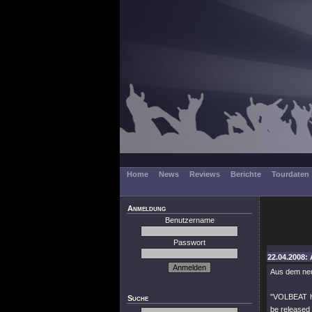
Home
News
Reviews
Berichte
Tourdaten
Anmeldung
Benutzername
Passwort
22.04.2008: 
Aus dem ne
"VOLBEAT ha
Suche
be released