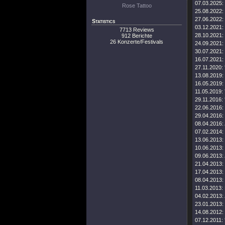
07.03.2025:
Rose Tattoo
25.08.2022:
27.06.2022:
Statistics
03.12.2021:
7713 Reviews
28.10.2021:
912 Berichte
26 Konzerte/Festivals
24.09.2021:
30.07.2021:
16.07.2021:
27.11.2020:
13.08.2019:
16.05.2019:
11.05.2019:
29.11.2016:
22.06.2016:
29.04.2016:
08.04.2016:
07.02.2014:
13.06.2013:
10.06.2013:
09.06.2013:
21.04.2013:
17.04.2013:
08.04.2013:
11.03.2013:
04.02.2013:
23.01.2013:
14.08.2012:
07.12.2011: