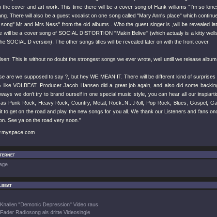
 the cover and art work. This time there will be a cover song of Hank williams "I'm so lon
ang. There will also be a guest vocalist on one song called "Mary Ann's place" which continu
 song" Mr and Mrs Ness" from the old albums . Who the guest singer is ,will be revealed lat
e will be a cover song of SOCIAL DISTORTION "Makin Belive" (which actualy is a kitty wells
the SOCIAL D version). The other songs titles will be revealed later on with the front cover.
sen: This is without no doubt the strongest songs we ever wrote, well untill we release album 
e are we supposed to say ?, but hey WE MEAN IT. There will be different kind of surprises o
like VOLBEAT. Producer Jacob Hansen did a great job again, and also did some backin
ways we don't try to brand ourself in one special music style, you can hear all our inspiarti
as Punk Rock, Heavy Rock, Country, Metal, Rock..N....Roll, Pop Rock, Blues, Gospel, Gara
t to get on the road and play the new songs for you all. We thank our Listeners and fans on
ion. See ya on the road very soon."
w.myspace.com
nternet
age
lbeat
Knallen "Demonic Depression" Video raus
Fader Radiosong als dritte Videosingle