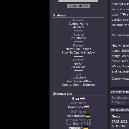
concept with
also Elvis s
Lucy " "Fire
SiteNews
version ther
Review
Audrey Horne
inspired by 
Achilles
Special
Michael Poul
In Extremo
Review
Hey what els
North Sea Echoes
sound 100% 
How To Cast A Shadow
songs. As al
Review
music such 
Ignition
We can't wai
All Will Die
and inspirat
Live
21.07.2026
Quelle
: ww
Bleed From Within
Conrad Sohm, Dornbirn
Volbeat im I
Upcoming Live
Bandhomep
Graz
MySpace
Wolfmother
Innsbruck
Mehr von Vo
Wolfmother
Dinkelsbühl
News
Arch Enemy (+21)
07.06.2025:
Arch Enemy (+21)
16.05.2025:
München