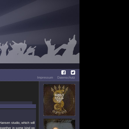
Impressum
Datenschutz
ansen studio, which will
together in some kind og