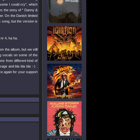
esome I could cry", which
es the story of " Danny &
er. On the Danish limited
 song, but the version is
nr 4, ha ha.
n the album, but we still
g vocals on some of the
ons from different kind of
ge and bla bla bla :-) .
ce again for your support