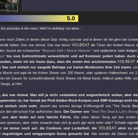
5.0
 the assholes in the room, Well I'm definitely not alone..."
aren noch Zeiten, in denen dieser Satz richtig cool war und in denen wir ihn gern bei schw
VOLBEAT
brüllt haben. Das war einmal. Das war bevor
die Türen der breiten Masse ei
oolen Sound am schwachen
"Beyond Hell / Above Heaven"
und spätestens beim leidige
es"
bis zum Gehtnichtmehr verweichlicht und auf Kommerz poliert haben. Auch 
VOLBEAT
wurden, stehe ich bis heute dazu, dass die ersten drei arschtretenden
A
e Sau und einfach nur saugeile Beiträge zur harten Musikszene ihrer Zeit waren.
Liv
te Wucht und egal ob bei frühen Shows von 200 Nasen, oder späteren Hallenshows vor 2.
en ein Garant für schweißtreibende Rock Shows mit Metal Kante, höllisch geilen Riffs u
 Songs, ja Hits!
, das war einmal. Man will ja nicht undankbar und wegwerferisch wirken, aber da
geworden ist, hat fernab der Proll-Adabei-Rock-Kneipen und EMP-Kataloge wohl nic
nt einfach nicht mehr
, obwohl das extrem lässige Eröffnungsriff von
"The Devils Ble
auch den old-school Fan aufhorchen lässt.
Der Opener von
"Seal The Deal & Let's Boog
t uns aber leider auf eine falsche Fährte.
Klar wäre dieser Song auf den ersten d
re gewesen, aber mehr erwartet man sich ja auch gar nicht mehr oder? Schade eigentl
VOLBEAT
tzt sie immer noch auf, die Coolness und Lockerheit, die
einst zu ein
 engstirnigen und ewiggestrigen Szene gemacht hat
. Klar wurden die Dänen von d