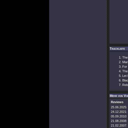
Trackliste
The
Mar
For 
The
Let 
Bla
Reb
Mehr von Vo
Reviews
25.06.2025:
24.12.2021:
05.09.2010:
21.08.2008:
21.02.2007: