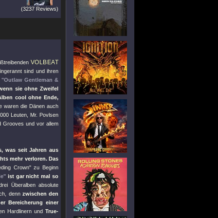
(3237 Reviews)
VOLBEAT
eißtreibenden
ngerannt sind und ihren
n
"Outlaw Gentleman &
wenn sie ohne Zweifel
lben cool ohne Ende,
e waren die Dänen auch
000 Leuten, Mr. Povlsen
nd Grooves und vor allem
s, was seit Jahren aus
hts mehr verloren. Das
eding Crown"
zu Beginn
ie"
ist gar nicht mal so
rei Überalben absolute
ich, denn
zwischen den
er Bereicherung einer
en Hardlinern und
True-