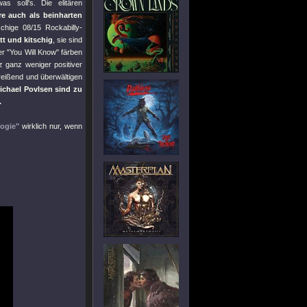
 soll's. Die elitären
re auch als beinharten
chige 08/15 Rockabilly-
tt und kitschig
, sie sind
er
"You Will Know"
färben
 ganz weniger positiver
treißend und überwältigen
ichael Povlsen sind zu
.
oogie"
wirklich nur, wenn