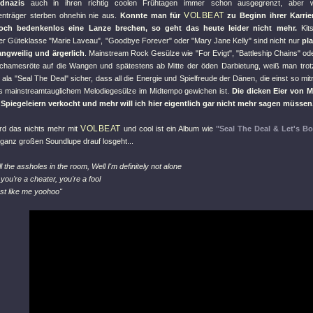
dnazis
auch in ihren richtig coolen Frühtagen immer schon ausgegrenzt, aber was
VOLBEAT
nträger sterben ohnehin nie aus.
Konnte man für
zu Beginn ihrer Karrie
och bedenkenlos eine Lanze brechen, so geht das heute leider nicht mehr.
Kits
er Güteklasse
"Marie Laveau"
,
"Goodbye Forever"
oder
"Mary Jane Kelly"
sind nicht nur
pla
angweilig und ärgerlich
. Mainstream Rock Gesülze wie
"For Evigt"
,
"Battleship Chains"
od
chamesröte auf die Wangen und spätestens ab Mitte der öden Darbietung, weiß man trotz
 ala
"Seal The Deal"
sicher, dass all die Energie und Spielfreude der Dänen, die einst so mi
ds mainstreamtauglichem Melodiegesülze im Midtempo gewichen ist.
Die dicken Eier von M
piegeleiern verkocht und mehr will ich hier eigentlich gar nicht mehr sagen müssen
VOLBEAT
ird das nichts mehr mit
und cool ist ein Album wie
"Seal The Deal & Let's B
 ganz großen Soundlupe drauf losgeht...
l the assholes in the room, Well I'm definitely not alone
, you're a cheater, you're a fool
just like me yoohoo"