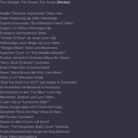
The Strength, The Sound, The Songs
(
Review
)
Knallen "Demonic Depression" Video raus
Fader Radiosong als dritte Videosingle
Superb groovendes "By A Monsters Hand" Video
Zeigen L-G Petrov Hommage-Clip
Euopatour mit Innsbruck-Show
"Temple Of Ekur" als neuer Lyric-Clip
Vollmundige, neue Single mit Lyric-Video
"Shotgun Blues" Video und Albumnews
Superbes Cover zu "The Metallica Blacklist"
Poulsen verspricht härtestes Album der History
"Sorry Sack Of Bones" Livevideo
Entern Platz Eins in Deutschland!
Neuer Videoclip und alle Infos zum Album
Video zu 37-Sekunden Single
"Seal The Deal Tour 2017" und wieder in Österreich.
Im November mit Airbourne in Innsbruck
Schmachten in den "The Bliss" Lyric-Clip.
Albuminfos, Artwork und Lyric-Video.
Cooler Clip zu "Lonesome Rider".
Neue Europa-dates mit 3 Österreich Gigs.
Komplette "Rock Am Ring" Show im Netz.
Alle Europa Tourdaten!
Starten in allen Charts voll durch!
Neuer "The Hangmans Body Count" Videoclip.
Gratis-Download des Songs mit King Diamond.
Erste Video Auskopplung