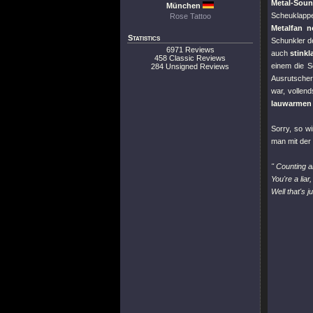
Metal-Soun
München
Scheuklappe
Rose Tattoo
Metalfan n
Statistics
Schunkler d
6971 Reviews
auch
stinkl
458 Classic Reviews
einem die S
284 Unsigned Reviews
Ausrutscher
war, vollen
lauwarmen S
Sorry, so w
man mit der
" Counting al
You're a liar
Well that's 