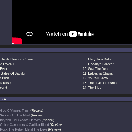
 Devils Bleeding Crown
Mary Jane Kelly
ie Laveau
Goodbye Forever
Evigt
Seal The Deal
 Gates Of Babylon
Battleship Chains
It Burn
You Will Know
ck Rose
The Loa's Crossroad
ound
The Bliss
lbeat
God Of Angels Trust
(
Review
)
Servant Of The Mind
(
Review
)
Beyond Hell / Above Heaven
(
Review
)
Guitar Gangsters & Cadillac Blood
(
Review
)
Rock The Rebel, Metal The Devil
(
Review
)