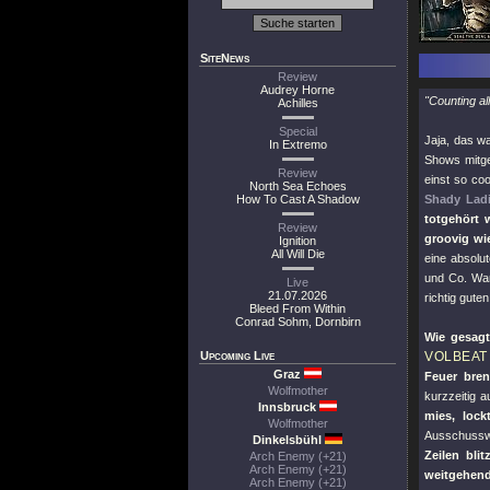
SiteNews
Review
Audrey Horne
"Counting all
Achilles
Special
Jaja, das w
In Extremo
Shows mitge
Review
einst so c
North Sea Echoes
How To Cast A Shadow
Shady Ladi
totgehört 
Review
groovig wi
Ignition
All Will Die
eine absolu
und Co. War
Live
21.07.2026
richtig guten
Bleed From Within
Conrad Sohm, Dornbirn
Wie gesagt
Upcoming Live
VOLBEAT
Graz
Feuer bren
Wolfmother
kurzzeitig 
Innsbruck
mies, lock
Wolfmother
Ausschusswa
Dinkelsbühl
Zeilen bli
Arch Enemy (+21)
Arch Enemy (+21)
weitgehend
Arch Enemy (+21)