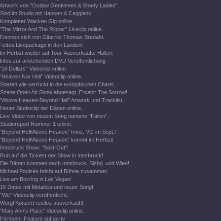
Artwork von "Outlaw Gentlemen & Shady Ladies".
Sind im Studio mit Hansen & Caggiano
Kompletter Wacken Gig online.
"The Mirror And The Ripper" Liveclip online.
Trennen sich von Gitarrist Thomas Bredahl.
Fettes Livepackage in den Länden!
Im Herbst wieder auf Tour. Ausverkaufte Hallen.
Infos zur anstehenden DVD Veröffentlichung
"16 Dollars" Videoclip online.
"Heaven Nor Hell" Videoclip online.
Starten wie verrückt in die europäischen Charts.
Szene Open Air Show abgesagt. Ersatz: The Sorrow!
"Above Heaven-Beyond Hell" Artwork und Tracklist.
Neuer Studioclip der Dänen online.
Live Video von neuem Song namens "Fallen".
Studioreport Nummer 1 online.
"Beyond Hell/Above Heaven" Infos. VÖ im Sept.!
"Beyond Hell/Above Heaven" kommt im Herbst!
Innsbruck Show: "Sold-Out"!
Run auf die Tickest der Show in Innsbruck!
Die Dänen kommen nach Innsbruck, Slzbg. und Wien!
Michael Poulsen bricht auf Bühne zusammen.
Live am Boxring in Las Vegas!
15 Dates mit Metallica und neuer Song!
"We" Videoclip veröffentlicht.
Wörgl Konzert restlos ausverkauft!
"Mary Ann's Place" Videoclip online.
Fernseh- Feature auf go-tv.