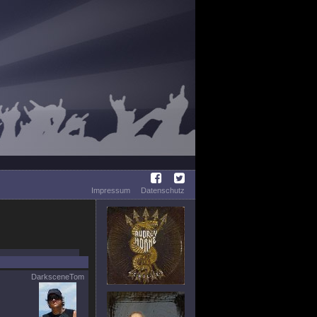
Impressum
Datenschutz
DarksceneTom