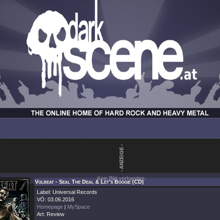
Kein Bild vorhanden.
Volbeat - Seal The Deal & Let's Boogie (CD)
Label: Universal Records
VÖ: 03.06.2016
Homepage
|
MySpace
Art: Review