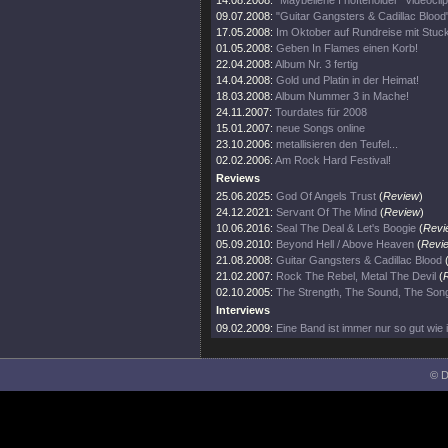
14.08.2008:
"Maybellene I hofteholder" Videoclip 
09.07.2008:
"Guitar Gangsters & Cadillac Blood"
17.05.2008:
Im Oktober auf Rundreise mit Stuc
01.05.2008:
Geben In Flames einen Korb!
22.04.2008:
Album Nr. 3 fertig
14.04.2008:
Gold und Platin in der Heimat!
18.03.2008:
Album Nummer 3 in Mache!
24.11.2007:
Tourdates für 2008
15.01.2007:
neue Songs online
23.10.2006:
metallisieren den Teufel...
02.02.2006:
Am Rock Hard Festival!
Reviews
25.06.2025:
God Of Angels Trust
(
Review
)
24.12.2021:
Servant Of The Mind
(
Review
)
10.06.2016:
Seal The Deal & Let's Boogie
(
Revi
05.09.2010:
Beyond Hell / Above Heaven
(
Revi
21.08.2008:
Guitar Gangsters & Cadillac Blood
21.02.2007:
Rock The Rebel, Metal The Devil
(
02.10.2005:
The Strength, The Sound, The Son
Interviews
09.02.2009:
Eine Band ist immer nur so gut wie i
© D