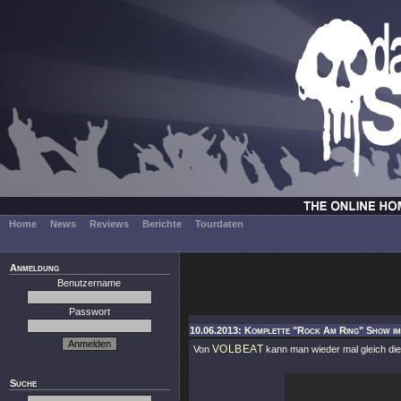
Home
News
Reviews
Berichte
Tourdaten
Anmeldung
Benutzername
Passwort
10.06.2013: Komplette "Rock Am Ring" Show im
VOLBEAT
Von
kann man wieder mal gleich di
Suche