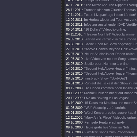
14.08.2012:
Kompletter Wacken Gig online.
07.12.2011:
"The Mirror And The Ripper" Liveclip
28.11.2011:
Trennen sich von Gitarrist Thomas 
17.11.2011:
Fettes Livepackage in den Länden!
12.09.2011:
Im Herbst wieder auf Tour. Ausverka
08.06.2011:
Infos zur anstehenden DVD Veröffe
05.04.2011:
"16 Dollars" Videoclip online.
04.11.2010:
"Heaven Nor Hell" Videoclip online.
26.09.2010:
Starten wie verrückt in die europäi
05.08.2010:
Szene Open Air Show abgesagt. Er
27.07.2010:
"Above Heaven-Beyond Hell" Artwor
26.07.2010:
Neuer Studioclip der Dänen online.
21.07.2010:
Live Video von neuem Song namens
02.07.2010:
Studioreport Nummer 1 online.
14.05.2010:
"Beyond Hell/Above Heaven" Infos.
15.02.2010:
"Beyond Hell/Above Heaven" kommt
08.02.2010:
Innsbruck Show: "Sold-Out"!
26.01.2010:
Run auf die Tickest der Show in In
09.12.2009:
Die Dänen kommen nach Innsbruck,
30.11.2009:
Michael Poulsen bricht auf Bühne
20.11.2009:
Live am Boxring in Las Vegas!
16.10.2009:
15 Dates mit Metallica und neuer S
01.05.2009:
"We" Videoclip veröffentlicht.
26.01.2009:
Wörgl Konzert restlos ausverkauft!
12.11.2008:
"Mary Ann's Place" Videoclip online.
28.10.2008:
Fernseh- Feature auf go-tv.
09.10.2008:
Heute gratis live Show im Netz!
20.08.2008:
2 weitere Songs zum Probehören