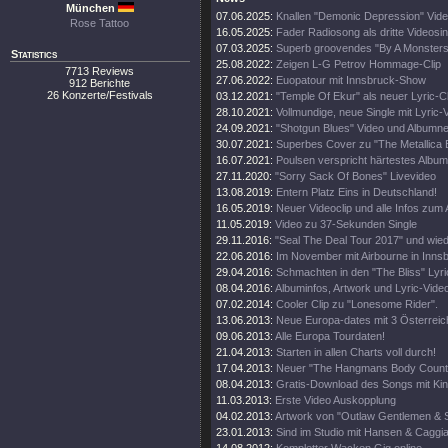
München
07.06.2025:
Knallen "Demonic Depression" Vide
Rose Tattoo
16.05.2025:
Fader Radiosong als dritte Videosin
07.03.2025:
Superb groovendes "By A Monsters
Statistics
25.08.2022:
Zeigen L-G Petrov Hommage-Clip
7713 Reviews
27.06.2022:
Euopatour mit Innsbruck-Show
912 Berichte
26 Konzerte/Festivals
03.12.2021:
"Temple Of Ekur" als neuer Lyric-Cl
28.10.2021:
Vollmundige, neue Single mit Lyric-
24.09.2021:
"Shotgun Blues" Video und Albumn
30.07.2021:
Superbes Cover zu "The Metallica B
16.07.2021:
Poulsen verspricht härtestes Album
27.11.2020:
"Sorry Sack Of Bones" Livevideo
13.08.2019:
Entern Platz Eins in Deutschland!
16.05.2019:
Neuer Videoclip und alle Infos zum
11.05.2019:
Video zu 37-Sekunden Single
29.11.2016:
"Seal The Deal Tour 2017" und wied
22.06.2016:
Im November mit Airbourne in Inns
29.04.2016:
Schmachten in den "The Bliss" Lyric
08.04.2016:
Albuminfos, Artwork und Lyric-Vide
07.02.2014:
Cooler Clip zu "Lonesome Rider".
13.06.2013:
Neue Europa-dates mit 3 Österreic
09.06.2013:
Alle Europa Tourdaten!
21.04.2013:
Starten in allen Charts voll durch!
17.04.2013:
Neuer "The Hangmans Body Count" 
08.04.2013:
Gratis-Download des Songs mit Ki
11.03.2013:
Erste Video Auskopplung
04.02.2013:
Artwork von "Outlaw Gentlemen & 
23.01.2013:
Sind im Studio mit Hansen & Caggi