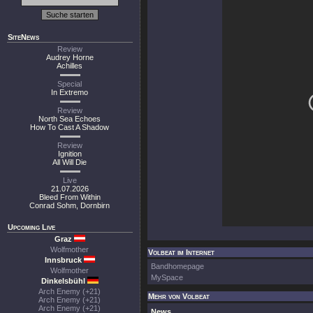
SiteNews
Review
Audrey Horne
Achilles
Special
In Extremo
Review
North Sea Echoes
How To Cast A Shadow
Review
Ignition
All Will Die
Live
21.07.2026
Bleed From Within
Conrad Sohm, Dornbirn
Upcoming Live
Graz
Wolfmother
Volbeat im Internet
Innsbruck
Bandhomepage
Wolfmother
MySpace
Dinkelsbühl
Arch Enemy (+21)
Mehr von Volbeat
Arch Enemy (+21)
Arch Enemy (+21)
News