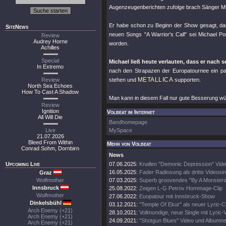
Augenzeugenberichten zufolge brach Sänger M
Er habe schon zu Beginn der Show gesagt, das
SiteNews
neuen Songs
"A Warrior's Call"
sei Michael P
Review
Audrey Horne
worden.
Achilles
Special
Michael ließ heute verlauten, dass er nach
In Extremo
nach den Strapazen der Europatournee ein p
METALLICA
Review
stehen und
supporten.
North Sea Echoes
How To Cast A Shadow
Man kann in diesem Fall nur gute Besserung w
Review
Ignition
Volbeat im Internet
All Will Die
Bandhomepage
Live
MySpace
21.07.2026
Bleed From Within
Mehr von Volbeat
Conrad Sohm, Dornbirn
News
Upcoming Live
07.06.2025:
Knallen "Demonic Depression" Vide
16.05.2025:
Fader Radiosong als dritte Videosin
Graz
Wolfmother
07.03.2025:
Superb groovendes "By A Monsters
Innsbruck
25.08.2022:
Zeigen L-G Petrov Hommage-Clip
Wolfmother
27.06.2022:
Euopatour mit Innsbruck-Show
Dinkelsbühl
03.12.2021:
"Temple Of Ekur" als neuer Lyric-Cl
Arch Enemy (+21)
28.10.2021:
Vollmundige, neue Single mit Lyric-
Arch Enemy (+21)
24.09.2021:
"Shotgun Blues" Video und Albumn
Arch Enemy (+21)