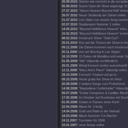
26.09.2010:
Starten wie verrückt in die europäi
05.08.2010:
Szene Open Air Show abgesagt. Er
27.07.2010:
"Above Heaven-Beyond Hell" Artwor
26.07.2010:
Neuer Studioclip der Dänen online.
21.07.2010:
Live Video von neuem Song namens
02.07.2010:
Studioreport Nummer 1 online.
14.05.2010:
"Beyond Hell/Above Heaven" Infos.
15.02.2010:
"Beyond Hell/Above Heaven" kommt
08.02.2010:
Innsbruck Show: "Sold-Out"!
26.01.2010:
Run auf die Tickest der Show in In
09.12.2009:
Die Dänen kommen nach Innsbruck,
20.11.2009:
Live am Boxring in Las Vegas!
16.10.2009:
15 Dates mit Metallica und neuer S
01.05.2009:
"We" Videoclip veröffentlicht.
26.01.2009:
Wörgl Konzert restlos ausverkauft!
12.11.2008:
"Mary Ann's Place" Videoclip online.
28.10.2008:
Fernseh- Feature auf go-tv.
09.10.2008:
Heute gratis live Show im Netz!
20.08.2008:
2 weitere Songs zum Probehören
14.08.2008:
"Maybellene I hofteholder" Videoclip 
09.07.2008:
"Guitar Gangsters & Cadillac Blood"
17.05.2008:
Im Oktober auf Rundreise mit Stuc
01.05.2008:
Geben In Flames einen Korb!
22.04.2008:
Album Nr. 3 fertig
14.04.2008:
Gold und Platin in der Heimat!
18.03.2008:
Album Nummer 3 in Mache!
24.11.2007:
Tourdates für 2008
15.01.2007:
neue Songs online