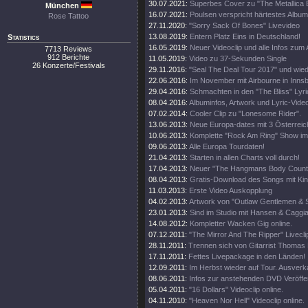
30.07.2021:
Superbes Cover zu "The Metallica B
München
16.07.2021:
Poulsen verspricht härtestes Album
Rose Tattoo
27.11.2020:
"Sorry Sack Of Bones" Livevideo
13.08.2019:
Entern Platz Eins in Deutschland!
Statistics
16.05.2019:
Neuer Videoclip und alle Infos zum
7713 Reviews
912 Berichte
11.05.2019:
Video zu 37-Sekunden Single
26 Konzerte/Festivals
29.11.2016:
"Seal The Deal Tour 2017" und wied
22.06.2016:
Im November mit Airbourne in Inns
29.04.2016:
Schmachten in den "The Bliss" Lyric
08.04.2016:
Albuminfos, Artwork und Lyric-Vide
07.02.2014:
Cooler Clip zu "Lonesome Rider".
13.06.2013:
Neue Europa-dates mit 3 Österreic
10.06.2013:
Komplette "Rock Am Ring" Show im
09.06.2013:
Alle Europa Tourdaten!
21.04.2013:
Starten in allen Charts voll durch!
17.04.2013:
Neuer "The Hangmans Body Count" 
08.04.2013:
Gratis-Download des Songs mit Ki
11.03.2013:
Erste Video Auskopplung
04.02.2013:
Artwork von "Outlaw Gentlemen & 
23.01.2013:
Sind im Studio mit Hansen & Caggi
14.08.2012:
Kompletter Wacken Gig online.
07.12.2011:
"The Mirror And The Ripper" Liveclip
28.11.2011:
Trennen sich von Gitarrist Thomas 
17.11.2011:
Fettes Livepackage in den Länden!
12.09.2011:
Im Herbst wieder auf Tour. Ausverka
08.06.2011:
Infos zur anstehenden DVD Veröffe
05.04.2011:
"16 Dollars" Videoclip online.
04.11.2010:
"Heaven Nor Hell" Videoclip online.