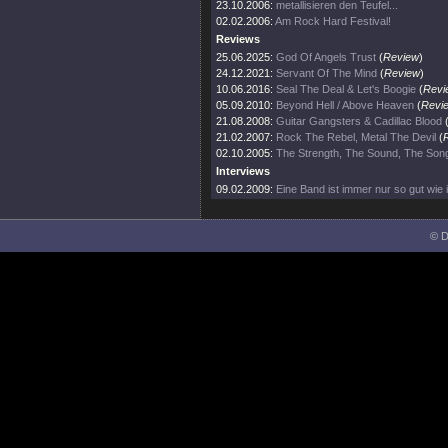
23.10.2006:
metallisieren den Teufel...
02.02.2006:
Am Rock Hard Festival!
Reviews
25.06.2025:
God Of Angels Trust
(
Review
)
24.12.2021:
Servant Of The Mind
(
Review
)
10.06.2016:
Seal The Deal & Let's Boogie
(
Revi
05.09.2010:
Beyond Hell / Above Heaven
(
Revi
21.08.2008:
Guitar Gangsters & Cadillac Blood
21.02.2007:
Rock The Rebel, Metal The Devil
(
02.10.2005:
The Strength, The Sound, The Son
Interviews
09.02.2009:
Eine Band ist immer nur so gut wie i
© D