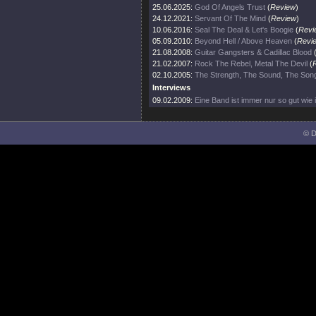
25.06.2025:
God Of Angels Trust
(
Review
)
24.12.2021:
Servant Of The Mind
(
Review
)
10.06.2016:
Seal The Deal & Let's Boogie
(
Revi
05.09.2010:
Beyond Hell / Above Heaven
(
Revi
21.08.2008:
Guitar Gangsters & Cadillac Blood
21.02.2007:
Rock The Rebel, Metal The Devil
(
02.10.2005:
The Strength, The Sound, The Son
Interviews
09.02.2009:
Eine Band ist immer nur so gut wie i
© D