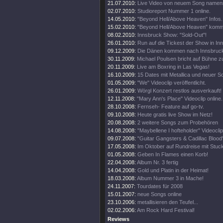
21.07.2010:
Live Video von neuem Song namens
02.07.2010:
Studioreport Nummer 1 online.
14.05.2010:
"Beyond Hell/Above Heaven" Infos.
15.02.2010:
"Beyond Hell/Above Heaven" kommt
08.02.2010:
Innsbruck Show: "Sold-Out"!
26.01.2010:
Run auf die Tickest der Show in In
09.12.2009:
Die Dänen kommen nach Innsbruck,
30.11.2009:
Michael Poulsen bricht auf Bühne
20.11.2009:
Live am Boxring in Las Vegas!
16.10.2009:
15 Dates mit Metallica und neuer S
01.05.2009:
"We" Videoclip veröffentlicht.
26.01.2009:
Wörgl Konzert restlos ausverkauft!
12.11.2008:
"Mary Ann's Place" Videoclip online.
28.10.2008:
Fernseh- Feature auf go-tv.
09.10.2008:
Heute gratis live Show im Netz!
20.08.2008:
2 weitere Songs zum Probehören
14.08.2008:
"Maybellene I hofteholder" Videoclip 
09.07.2008:
"Guitar Gangsters & Cadillac Blood"
17.05.2008:
Im Oktober auf Rundreise mit Stuc
01.05.2008:
Geben In Flames einen Korb!
22.04.2008:
Album Nr. 3 fertig
14.04.2008:
Gold und Platin in der Heimat!
18.03.2008:
Album Nummer 3 in Mache!
24.11.2007:
Tourdates für 2008
15.01.2007:
neue Songs online
23.10.2006:
metallisieren den Teufel...
02.02.2006:
Am Rock Hard Festival!
Reviews