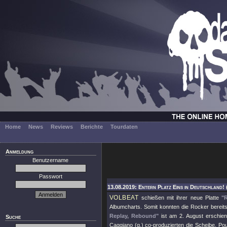
Home
News
Reviews
Berichte
Tourdaten
Anmeldung
Benutzername
Passwort
13.08.2019: Entern Platz Eins in Deutschland! 
VOLBEAT
schießen mit ihrer neue Platte
"
Albumcharts. Somit konnten die Rocker bereits
Replay, Rebound"
ist am 2. August erschie
Suche
Caggiano (g.) co-produzierten die Scheibe. Po