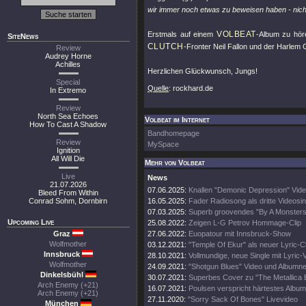
wir immer noch etwas zu beweisen haben - nicht
VOLBEAT
Erstmals auf einem
-Album zu höre
SiteNews
CLUTCH
-Fronter Neil Fallon und der Harlem 
Review
Audrey Horne
Achilles
Herzlichen Glückwunsch, Jungs!
Special
Quelle
: rockhard.de
In Extremo
Review
North Sea Echoes
Volbeat im Internet
How To Cast A Shadow
Bandhomepage
Review
MySpace
Ignition
All Will Die
Mehr von Volbeat
Live
News
21.07.2026
07.06.2025:
Knallen "Demonic Depression" Vide
Bleed From Within
Conrad Sohm, Dornbirn
16.05.2025:
Fader Radiosong als dritte Videosin
07.03.2025:
Superb groovendes "By A Monsters
Upcoming Live
25.08.2022:
Zeigen L-G Petrov Hommage-Clip
Graz
27.06.2022:
Euopatour mit Innsbruck-Show
Wolfmother
03.12.2021:
"Temple Of Ekur" als neuer Lyric-Cl
Innsbruck
28.10.2021:
Vollmundige, neue Single mit Lyric-
Wolfmother
24.09.2021:
"Shotgun Blues" Video und Albumn
Dinkelsbühl
30.07.2021:
Superbes Cover zu "The Metallica B
Arch Enemy (+21)
16.07.2021:
Poulsen verspricht härtestes Album
Arch Enemy (+21)
27.11.2020:
"Sorry Sack Of Bones" Livevideo
München