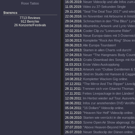
16.05.2019:
Neuer Videoclip und alle Infos zum
Rose Tattoo
11.05.2019:
Video zu 37-Sekunden Single
29.11.2016:
"Seal The Deal Tour 2017" und wied
Statistics
22.06.2016:
Im November mit Airbourne in Inns
7713 Reviews
29.04.2016:
Schmachten in den "The Bliss" Lyric
912 Berichte
26 Konzerte/Festivals
08.04.2016:
Albuminfos, Artwork und Lyric-Vide
07.02.2014:
Cooler Clip zu "Lonesome Rider".
13.06.2013:
Neue Europa-dates mit 3 Österreic
10.06.2013:
Komplette "Rock Am Ring" Show im
09.06.2013:
Alle Europa Tourdaten!
21.04.2013:
Starten in allen Charts voll durch!
17.04.2013:
Neuer "The Hangmans Body Count" 
08.04.2013:
Gratis-Download des Songs mit Ki
11.03.2013:
Erste Video Auskopplung
04.02.2013:
Artwork von "Outlaw Gentlemen & 
23.01.2013:
Sind im Studio mit Hansen & Caggi
14.08.2012:
Kompletter Wacken Gig online.
07.12.2011:
"The Mirror And The Ripper" Liveclip
28.11.2011:
Trennen sich von Gitarrist Thomas 
17.11.2011:
Fettes Livepackage in den Länden!
12.09.2011:
Im Herbst wieder auf Tour. Ausverka
08.06.2011:
Infos zur anstehenden DVD Veröffe
05.04.2011:
"16 Dollars" Videoclip online.
04.11.2010:
"Heaven Nor Hell" Videoclip online.
26.09.2010:
Starten wie verrückt in die europäi
05.08.2010:
Szene Open Air Show abgesagt. Er
27.07.2010:
"Above Heaven-Beyond Hell" Artwor
26.07.2010:
Neuer Studioclip der Dänen online.