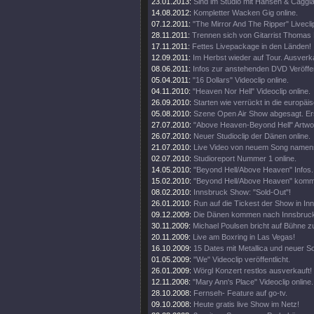
23.01.2013:
Sind im Studio mit Hansen & Caggi
14.08.2012:
Kompletter Wacken Gig online.
07.12.2011:
"The Mirror And The Ripper" Liveclip
28.11.2011:
Trennen sich von Gitarrist Thomas 
17.11.2011:
Fettes Livepackage in den Länden!
12.09.2011:
Im Herbst wieder auf Tour. Ausverka
08.06.2011:
Infos zur anstehenden DVD Veröffe
05.04.2011:
"16 Dollars" Videoclip online.
04.11.2010:
"Heaven Nor Hell" Videoclip online.
26.09.2010:
Starten wie verrückt in die europäi
05.08.2010:
Szene Open Air Show abgesagt. Er
27.07.2010:
"Above Heaven-Beyond Hell" Artwor
26.07.2010:
Neuer Studioclip der Dänen online.
21.07.2010:
Live Video von neuem Song namens
02.07.2010:
Studioreport Nummer 1 online.
14.05.2010:
"Beyond Hell/Above Heaven" Infos.
15.02.2010:
"Beyond Hell/Above Heaven" kommt
08.02.2010:
Innsbruck Show: "Sold-Out"!
26.01.2010:
Run auf die Tickest der Show in In
09.12.2009:
Die Dänen kommen nach Innsbruck,
30.11.2009:
Michael Poulsen bricht auf Bühne
20.11.2009:
Live am Boxring in Las Vegas!
16.10.2009:
15 Dates mit Metallica und neuer S
01.05.2009:
"We" Videoclip veröffentlicht.
26.01.2009:
Wörgl Konzert restlos ausverkauft!
12.11.2008:
"Mary Ann's Place" Videoclip online.
28.10.2008:
Fernseh- Feature auf go-tv.
09.10.2008:
Heute gratis live Show im Netz!