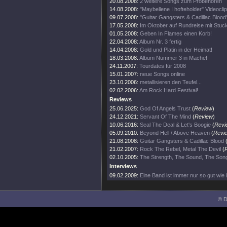
20.08.2008:
2 weitere Songs zum Probehören
14.08.2008:
"Maybellene I hofteholder" Videoclip 
09.07.2008:
"Guitar Gangsters & Cadillac Blood"
17.05.2008:
Im Oktober auf Rundreise mit Stuc
01.05.2008:
Geben In Flames einen Korb!
22.04.2008:
Album Nr. 3 fertig
14.04.2008:
Gold und Platin in der Heimat!
18.03.2008:
Album Nummer 3 in Mache!
24.11.2007:
Tourdates für 2008
15.01.2007:
neue Songs online
23.10.2006:
metallisieren den Teufel...
02.02.2006:
Am Rock Hard Festival!
Reviews
25.06.2025:
God Of Angels Trust
(
Review
)
24.12.2021:
Servant Of The Mind
(
Review
)
10.06.2016:
Seal The Deal & Let's Boogie
(
Revi
05.09.2010:
Beyond Hell / Above Heaven
(
Revi
21.08.2008:
Guitar Gangsters & Cadillac Blood
21.02.2007:
Rock The Rebel, Metal The Devil
(
02.10.2005:
The Strength, The Sound, The Son
Interviews
09.02.2009:
Eine Band ist immer nur so gut wie i
© D