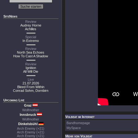
SiteNews
Review
Audrey Horne
Achilles
Special
In Extremo
Review
North Sea Echoes
How To Cast A Shadow
Review
Ignition
All Will Die
Live
21.07.2026
Bleed From Within
Conrad Sohm, Dornbirn
Upcoming Live
Graz
Wolfmother
Innsbruck
Volbeat im Internet
Wolfmother
Bandhomepage
Dinkelsbühl
MySpace
Arch Enemy (+21)
Arch Enemy (+21)
Arch Enemy (+21)
Mehr von Volbeat