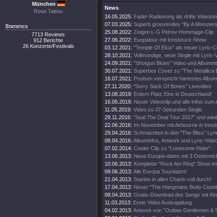
München
News
Rose Tattoo
16.05.2025:
Fader Radiosong als dritte Videosin
07.03.2025:
Superb groovendes "By A Monsters
Statistics
25.08.2022:
Zeigen L-G Petrov Hommage-Clip
7713 Reviews
27.06.2022:
Euopatour mit Innsbruck-Show
912 Berichte
26 Konzerte/Festivals
03.12.2021:
"Temple Of Ekur" als neuer Lyric-Cl
28.10.2021:
Vollmundige, neue Single mit Lyric-
24.09.2021:
"Shotgun Blues" Video und Albumn
30.07.2021:
Superbes Cover zu "The Metallica B
16.07.2021:
Poulsen verspricht härtestes Album
27.11.2020:
"Sorry Sack Of Bones" Livevideo
13.08.2019:
Entern Platz Eins in Deutschland!
16.05.2019:
Neuer Videoclip und alle Infos zum
11.05.2019:
Video zu 37-Sekunden Single
29.11.2016:
"Seal The Deal Tour 2017" und wied
22.06.2016:
Im November mit Airbourne in Inns
29.04.2016:
Schmachten in den "The Bliss" Lyric
08.04.2016:
Albuminfos, Artwork und Lyric-Vide
07.02.2014:
Cooler Clip zu "Lonesome Rider".
13.06.2013:
Neue Europa-dates mit 3 Österreic
10.06.2013:
Komplette "Rock Am Ring" Show im
09.06.2013:
Alle Europa Tourdaten!
21.04.2013:
Starten in allen Charts voll durch!
17.04.2013:
Neuer "The Hangmans Body Count" 
08.04.2013:
Gratis-Download des Songs mit Ki
11.03.2013:
Erste Video Auskopplung
04.02.2013:
Artwork von "Outlaw Gentlemen & 