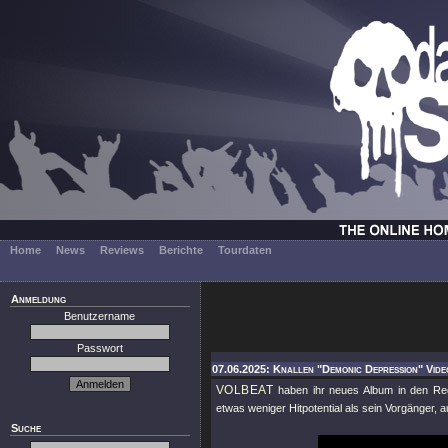
Home
News
Reviews
Berichte
Tourdaten
Anmeldung
Benutzername
Passwort
07.06.2025: Knallen "Demonic Depression" Vide
VOLBEAT
haben ihr neues Album in den Regalen
etwas weniger Hitpotential als sein Vorgänger, au
Suche