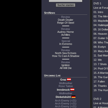
DVD 1
Live at For
01. Intro
SiteNews
02. The Mir
Review
Death Dealer
03. Maybelle
Reign Of Steel
04. Halleluj
Review
05. 16 Dolla
Audrey Horne
06. Heaven 
Achilles
07. Guitar G
Special
08. Who The
In Extremo
09. Evelyn
Review
10. Mary An
North Sea Echoes
11. Sad Man
How To Cast A Shadow
12. We
Review
13. 7 Shots
Ignition
All Will Die
14. Pool Of
15. A Warrior
Upcoming Live
16. The Gar
Graz
17. Fallen
Wolfmother
18. Thanks
Rose Tattoo
Innsbruck
19. The Hum
Wolfmother
Dinkelsbühl
DVD 2
Arch Enemy (+21)
Live at Hous
Arch Enemy (+21)
Arch Enemy (+21)
01. A Moment