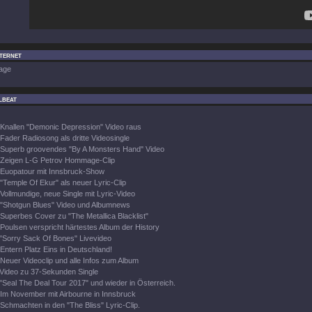
nternet
age
lbeat
Knallen "Demonic Depression" Video raus
Fader Radiosong als dritte Videosingle
Superb groovendes "By A Monsters Hand" Video
Zeigen L-G Petrov Hommage-Clip
Euopatour mit Innsbruck-Show
"Temple Of Ekur" als neuer Lyric-Clip
Vollmundige, neue Single mit Lyric-Video
"Shotgun Blues" Video und Albumnews
Superbes Cover zu "The Metallica Blacklist"
Poulsen verspricht härtestes Album der History
"Sorry Sack Of Bones" Livevideo
Entern Platz Eins in Deutschland!
Neuer Videoclip und alle Infos zum Album
Video zu 37-Sekunden Single
"Seal The Deal Tour 2017" und wieder in Österreich.
Im November mit Airbourne in Innsbruck
Schmachten in den "The Bliss" Lyric-Clip.