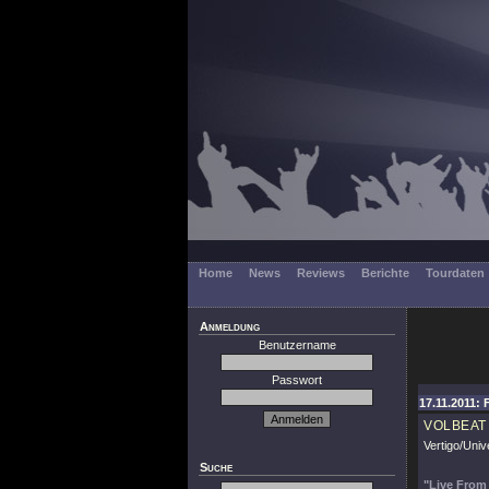
Home
News
Reviews
Berichte
Tourdaten
Anmeldung
Benutzername
Passwort
17.11.2011: 
VOLBEAT
Vertigo/Univ
Suche
"Live From