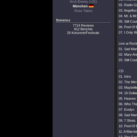
Arch Enemy (+21)
02. Radio Gi
München
03. Angelfuc
Rose Tattoo
04. Mr. & M
Statistics
05. Still Cou
7714 Reviews
06. Pool Of
912 Berichte
07. I Only 
26 Konzerte/Festivals
Live at Roc
01. Sad Man
02. Mary An
03. Still Cou
CD
01. Intro
02. The Mir
03. Maybelle
04. 16 Dolla
05. Heaven 
06. Who The
07. Evelyn
08. Sad Man
09. 7 Shots
10. Pool Of
11. A Warrior