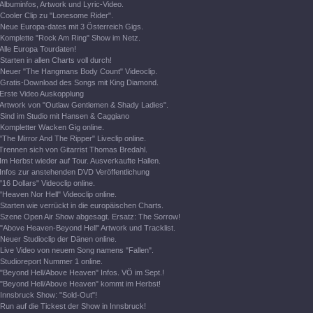
Albuminfos, Artwork und Lyric-Video.
Cooler Clip zu "Lonesome Rider".
Neue Europa-dates mit 3 Österreich Gigs.
Komplette "Rock Am Ring" Show im Netz.
Alle Europa Tourdaten!
Starten in allen Charts voll durch!
Neuer "The Hangmans Body Count" Videoclip.
Gratis-Download des Songs mit King Diamond.
Erste Video Auskopplung
Artwork von "Outlaw Gentlemen & Shady Ladies".
Sind im Studio mit Hansen & Caggiano
Kompletter Wacken Gig online.
"The Mirror And The Ripper" Liveclip online.
Trennen sich von Gitarrist Thomas Bredahl.
Im Herbst wieder auf Tour. Ausverkaufte Hallen.
Infos zur anstehenden DVD Veröffentlichung
"16 Dollars" Videoclip online.
"Heaven Nor Hell" Videoclip online.
Starten wie verrückt in die europäischen Charts.
Szene Open Air Show abgesagt. Ersatz: The Sorrow!
"Above Heaven-Beyond Hell" Artwork und Tracklist.
Neuer Studioclip der Dänen online.
Live Video von neuem Song namens "Fallen".
Studioreport Nummer 1 online.
"Beyond Hell/Above Heaven" Infos. VÖ im Sept.!
"Beyond Hell/Above Heaven" kommt im Herbst!
Innsbruck Show: "Sold-Out"!
Run auf die Tickest der Show in Innsbruck!