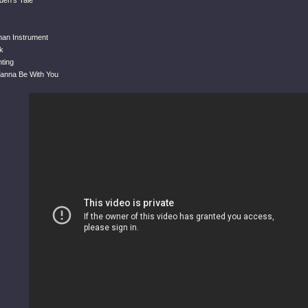
den's Tale
an Instrument
k
nting
Wanna Be With You