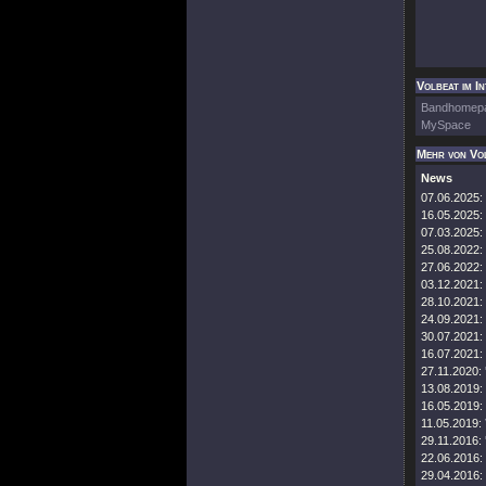
Volbeat im I
Bandhomep
MySpace
Mehr von Vo
News
07.06.2025:
16.05.2025:
07.03.2025:
25.08.2022:
27.06.2022:
03.12.2021:
28.10.2021:
24.09.2021:
30.07.2021:
16.07.2021:
27.11.2020:
13.08.2019:
16.05.2019:
11.05.2019:
29.11.2016:
22.06.2016:
29.04.2016: