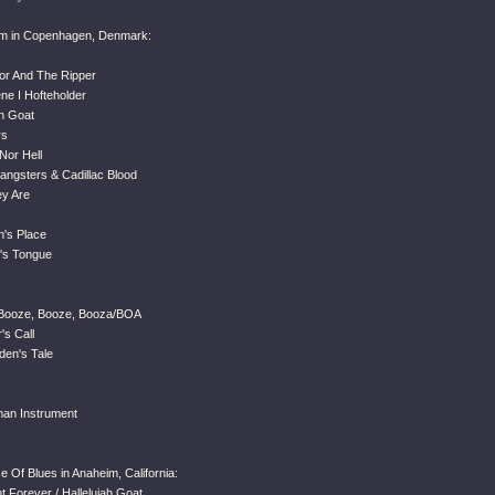
um in Copenhagen, Denmark:
ror And The Ripper
ne I Hofteholder
ah Goat
rs
Nor Hell
angsters & Cadillac Blood
y Are
n's Place
's Tongue
 Booze, Booze, Booza/BOA
's Call
den's Tale
an Instrument
e Of Blues in Anaheim, California:
 Forever / Hallelujah Goat