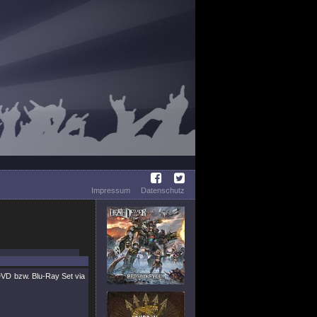
Impressum
Datenschutz
VD bzw. Blu-Ray Set via