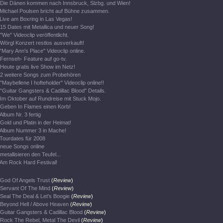
Die Dänen kommen nach Innsbruck, Slzbg. und Wien!
Michael Poulsen bricht auf Bühne zusammen.
Live am Boxring in Las Vegas!
15 Dates mit Metallica und neuer Song!
"We" Videoclip veröffentlicht.
Wörgl Konzert restlos ausverkauft!
"Mary Ann's Place" Videoclip online.
Fernseh- Feature auf go-tv.
Heute gratis live Show im Netz!
2 weitere Songs zum Probehören
"Maybellene I hofteholder" Videoclip online!!
"Guitar Gangsters & Cadillac Blood" Details.
Im Oktober auf Rundreise mit Stuck Mojo.
Geben In Flames einen Korb!
Album Nr. 3 fertig
Gold und Platin in der Heimat!
Album Nummer 3 in Mache!
Tourdates für 2008
neue Songs online
metallisieren den Teufel...
Am Rock Hard Festival!
God Of Angels Trust
(
Review
)
Servant Of The Mind
(
Review
)
Seal The Deal & Let's Boogie
(
Review
)
Beyond Hell / Above Heaven
(
Review
)
Guitar Gangsters & Cadillac Blood
(
Review
)
Rock The Rebel, Metal The Devil
(
Review
)