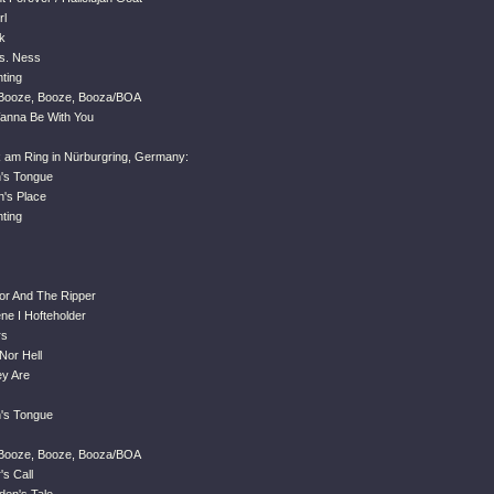
rl
k
rs. Ness
nting
 Booze, Booze, Booza/BOA
Wanna Be With You
k am Ring in Nürburgring, Germany:
's Tongue
n's Place
nting
ror And The Ripper
ne I Hofteholder
rs
Nor Hell
y Are
's Tongue
 Booze, Booze, Booza/BOA
's Call