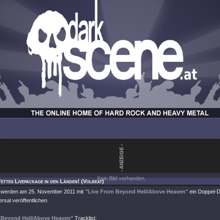
Kein Bild vorhanden.
Fettes Livepackage in den Länden! (Volbeat)
werden am 25. November 2011 mit
"Live From Beyond Hell/Above Heaven"
ein Doppel-D
ersal veröffentlichen.
 Beyond Hell/Above Heaven"
Tracklist: