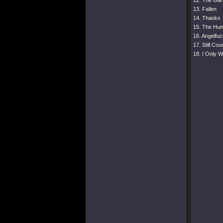
12. The Gar
13. Fallen
14. Thanks
15. The Hum
16. Angelfuc
17. Still Cou
18. I Only 