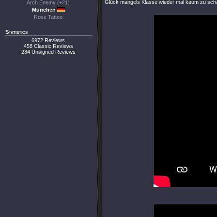
Glück mangels Klasse wieder mal kaum zu sch
Arch Enemy (+21)
München
Rose Tattoo
Statistics
6972 Reviews
458 Classic Reviews
284 Unsigned Reviews