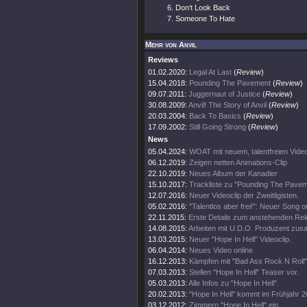
Don‘t Look Back
Someone To Hate
Mehr von Anvil
Reviews
01.02.2020:
Legal At Last
(
Review
)
15.04.2018:
Pounding The Pavement
(
Review
)
09.07.2011:
Juggernaut of Justice
(
Review
)
30.08.2009:
Anvil! The Story of Anvil
(
Review
)
20.03.2004:
Back To Basics
(
Review
)
17.09.2002:
Still Going Strong
(
Review
)
News
05.04.2024:
WOAT mit neuem, talentfreien Vide
06.12.2019:
Zeigen netten Animations-Clip
22.10.2019:
Neues Album der Kanadier
15.10.2017:
Trackliste zu "Pounding The Pave
12.07.2016:
Neuer Videoclip der Zweitligisten.
05.02.2016:
"Talentlos aber frei!": Neuer Song on
22.11.2015:
Erste Details zum anstehenden Re
14.08.2015:
Arbeiten mit U.D.O. Produzent zu
13.03.2015:
Neuer "Hope In Hell" Videoclip.
06.04.2014:
Neues Video online
16.12.2013:
Kämpfen mit "Bad Ass Rock N Roll" 
07.03.2013:
Stellen "Hope In Hell" Teaser vor.
05.03.2013:
Alle Infos zu "Hope In Hell".
20.02.2013:
"Hope In Hell" kommt im Frühjahr 
03.12.2012:
Zimmern "Hope In Hell" ein.