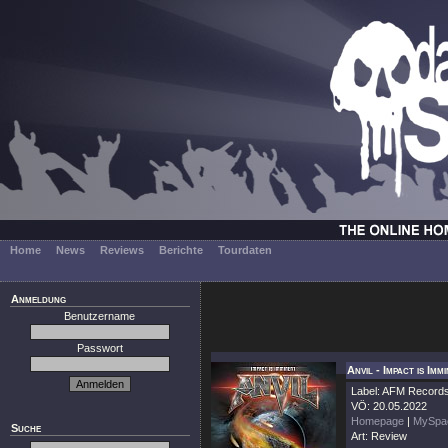
Home
News
Reviews
Berichte
Tourdaten
Anmeldung
Benutzername
Passwort
Anvil - Impact is Imm
Label: AFM Record
VÖ: 20.05.2022
Homepage
|
MySpa
Suche
Art: Review