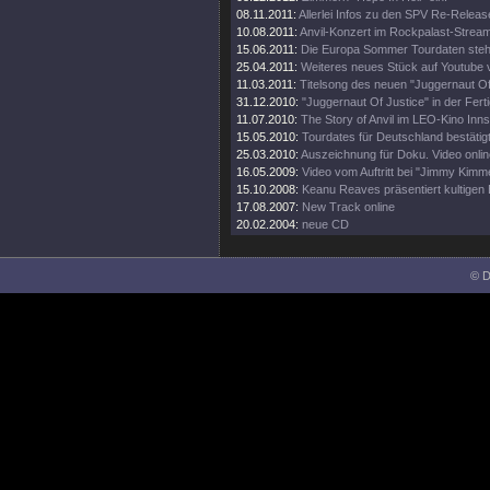
08.11.2011:
Allerlei Infos zu den SPV Re-Releas
10.08.2011:
Anvil-Konzert im Rockpalast-Strea
15.06.2011:
Die Europa Sommer Tourdaten steh
25.04.2011:
Weiteres neues Stück auf Youtube 
11.03.2011:
Titelsong des neuen "Juggernaut Of
31.12.2010:
"Juggernaut Of Justice" in der Fer
11.07.2010:
The Story of Anvil im LEO-Kino Inn
15.05.2010:
Tourdates für Deutschland bestätig
25.03.2010:
Auszeichnung für Doku. Video onlin
16.05.2009:
Video vom Auftritt bei "Jimmy Kimme
15.10.2008:
Keanu Reaves präsentiert kultigen 
17.08.2007:
New Track online
20.02.2004:
neue CD
© D