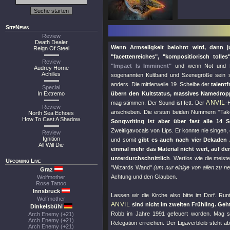
SiteNews
Review
Death Dealer
Wenn Armseligkeit belohnt wird, dann j
Reign Of Steel
"facettenreiches"
,
"kompositiorisch tolles
Review
"Impact Is Imminent"
und wenn Not und Ele
Audrey Horne
Achilles
sogenannten Kultband und Szenegröße sein sol
anders. Die mittlerweile 19. Scheibe der
talent
Special
In Extremo
übern den Kultstatus, massives Namedropp
ANVIL
mag stimmen. Der Sound ist fett. Der
-
Review
anschieben. Die ersten beiden Nummern
"Tak
North Sea Echoes
How To Cast A Shadow
Songwriting ist aber über fast alle 14 
Zweitligavocals von Lips. Er konnte nie singen
Review
Ignition
und somit
gibt es auch nach vier Dekaden
All Will Die
einmal mehr das Material nicht wert, auf d
unterdurchschnittlich
. Wertlos wie die meist
Upcoming Live
"Wizards Wand"
(um nur einige von allen zu n
Graz
Achtung und den Glauben.
Wolfmother
Rose Tattoo
Innsbruck
Lassen wir die Kirche also bitte im Dorf. Run
Wolfmother
ANVIL
sind nicht im zweiten Frühling. Geht 
Dinkelsbühl
Robb im Jahre 1991 gefeuert worden. Mag 
Arch Enemy (+21)
Arch Enemy (+21)
Relegation erreichen. Der Ligaverbleib steht 
Arch Enemy (+21)