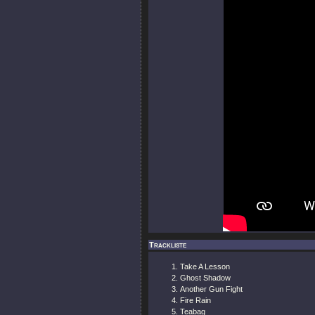
Trackliste
Take A Lesson
Ghost Shadow
Another Gun Fight
Fire Rain
Teabag