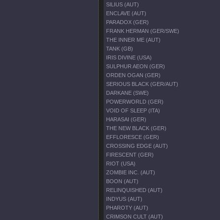
SILIUS (AUT)
ENCLAVE (AUT)
PARADOX (GER)
FRANK HERMAN (GER/SWE)
THE INNER ME (AUT)
TANK (GB)
IRIS DIVINE (USA)
SULPHUR AEON (GER)
ORDEN OGAN (GER)
SERIOUS BLACK (GER/AUT)
DARKANE (SWE)
POWERWORLD (GER)
VOID OF SLEEP (ITA)
HARASAI (GER)
THE NEW BLACK (GER)
EFFLORESCE (GER)
CROSSING EDGE (AUT)
FIRESCENT (GER)
RIOT (USA)
ZOMBIE INC. (AUT)
BOON (AUT)
RELINQUISHED (AUT)
INDYUS (AUT)
PHAROTY (AUT)
CRIMSON CULT (AUT)