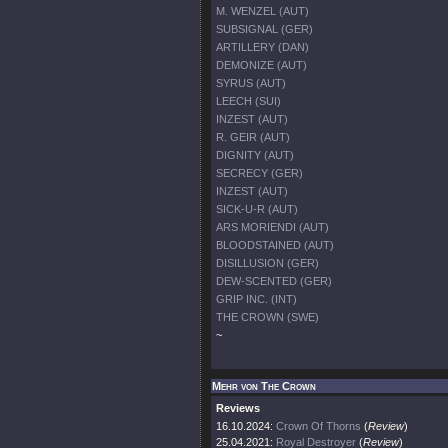
M. WENZEL (AUT)
SUBSIGNAL (GER)
ARTILLERY (DAN)
DEMONIZE (AUT)
SYRUS (AUT)
LEECH (SUI)
INZEST (AUT)
R. GEIR (AUT)
DIGNITY (AUT)
SECRECY (GER)
INZEST (AUT)
SICK-U-R (AUT)
ARS MORIENDI (AUT)
BLOODSTAINED (AUT)
DISILLUSION (GER)
DEW-SCENTED (GER)
GRIP INC. (INT)
THE CROWN (SWE)
~
Mehr von The Crown
Reviews
16.10.2024:
Crown Of Thorns
(
Review
)
25.04.2021:
Royal Destroyer
(
Review
)