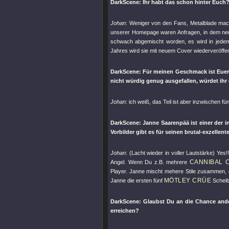
DarkScene: Ihr habt das schon hinter Euch?
Johan
: Weniger von den Fans, Metalblade mach
unserer Homepage waren Anfragen, in dem neue
schwach abgemischt worden, es wird in jedem 
Jahres wird sie mit neuem Cover wiederveröffent
DarkScene: Für meinen Geschmack ist Eue
nicht würdig genug ausgefallen, würdet ih
Johan
: ich weiß, das Teil ist aber inzwischen f
DarkScene: Janne Saarenpää ist einer der 
Vorbilder gibt es für seinen brutal-exzelle
Johan
: (Lacht wieder in voller Lautstärke) Ye
CANNIBAL 
Angel. Wenn Du z.B. mehrere
Player. Janne mischt mehere Stile zusammen, es
MÖTLEY CRÜE
Janne die ersten fünf
Scheib
DarkScene: Glaubst Du an die Chance ande
erreichen?