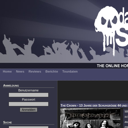
Home
News
Reviews
Berichte
Tourdaten
Anmeldung
Benutzername
Passwort
The Crown - 13 Jahre der Schuhgröße 44 und 
Wi
s
au
Suche
me