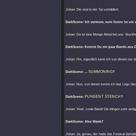
Johan
: Die sind in der Tat vorbildlich.
DarkScene: Ich vermute, eure Szene ist um vi
Johan
: Da ist eine Menge Metal bei uns: Stockh
DarkScene: Kennst Du ein paar Bands aus Ös
Johan
: Hm, eigentlich kenn ich von denen nur d
SUMMONING
DarkScene: ...
?
Johan
: Nun, von denen kenne ich das Logo (lä
PUNGENT STENCH
DarkScene:
?
Johan
: Yeah, coole Band! Die klingen sehr wüt
DarkScene: Alex Wank?
Johan
: Ja, genau, der hatte das Festival damal