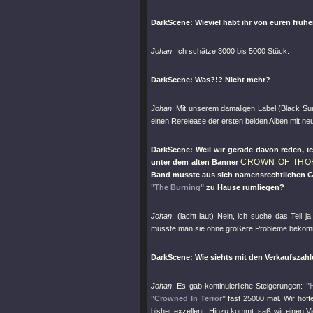
DarkScene: Wieviel habt ihr von euren frü
Johan
: Ich schätze 3000 bis 5000 Stück.
DarkScene: Was?!? Nicht mehr?
Johan
: Mit unserem damaligen Label (Black Su
einen Rerelease der ersten beiden Alben mit n
DarkScene: Weil wir gerade davon reden, 
CROWN OF THO
unter dem alten Banner
Band musste aus sich namensrechtlichen Gr
"The Burning"
zu Hause rumliegen?
Johan
: (lacht laut) Nein, ich suche das Teil 
müsste man sie ohne größere Probleme beko
DarkScene: Wie siehts mit den Verkaufszahl
Johan
: Es gab kontinuierliche Steigerungen:
"H
"Crowned In Terror"
fast 25000 mal. Wir hof
bisher exzellent. Hinzu kommt, saß wir einen V