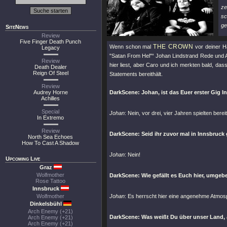
ze
sc
ge
SiteNews
Review
Five Finger Death Punch
THE CROWN
Wenn schon mal
vor deiner Ha
Legacy
"Satan From Hel"“ Johan Lindstrand Rede und An
Review
hier liest, aber Caro und ich merkten bald, da
Death Dealer
Reign Of Steel
Statements bereithält.
Review
Audrey Horne
DarkScene: Johan, ist das Euer erster Gig I
Achilles
Special
Johan
: Nein, vor drei, vier Jahren spielten bere
In Extremo
Review
DarkScene: Seid ihr zuvor mal in Innsbruc
North Sea Echoes
How To Cast A Shadow
Johan
: Nein!
Upcoming Live
Graz
Wolfmother
DarkScene: Wie gefällt es Euch hier, umge
Rose Tattoo
Innsbruck
Wolfmother
Johan
: Es herrscht hier eine angenehme Atmosph
Dinkelsbühl
Arch Enemy (+21)
DarkScene: Was weißt Du über unser Land
Arch Enemy (+21)
Arch Enemy (+21)