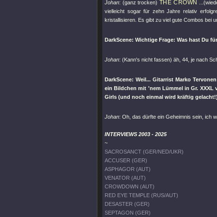
THE CROWN
Johan
: (ganz trocken)
...(wie
vielleicht sogar für zehn Jahre relativ erfol
kristallisieren. Es gibt zu viel gute Combos bei u
DarkScene: Wichtige Frage: Was hast Du f
Johan
: (Kann's nicht fassen) äh, 44, je nach Sch
DarkScene: Weil... Gitarrist Marko Tervon
ein Bildchen mit 'nem Lümmel in Gr. XXXL 
Girls (und noch einmal wird kräftig gelacht!
Johan
: Oh, das dürfte ein Geheimnis sein, ich w
INTERVIEWS 2003 - 2025
~
SACROSANCT (GER/NED/UKR)
ACCUSER (GER)
ASPHAGOR (AUT)
VENATOR (AUT)
CROWDOWN (AUT)
RED EYE TEMPLE (RUS/AUT)
DESASTER (GER)
SEPTAGON (GER)