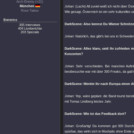
Arch Enemy (+21)
München
Johan
: (Lacht) All zuviel weiß ich nicht über 
Rose Tattoo
Wie gesagt, Österreich ist ein sehr kulturelles
Statistics
DarkScene: Also kennst Du Wiener Schnitzel
305 Interviews
404 Liveberichte
203 Specials
Johan
: Natürlich, das gibt's bei uns in Schweden
DarkScene: Alles klaro, seid ihr zufrieden
Konzerten?
Johan
: Sehr verschieden. Bei manchen Auftr
bestbesuchte war mit über 300 Freaks, da gab's
DarkScene: Werdet ihr nach Europa einen 
Johan
: Yep, wäre geplant. die Band tourte ber
mit Tomas Lindberg letztes Jahr.
DarkScene: Wie ist das Feedback dort?
Johan
: Großartig! Da kommen gut 300 Durchge
spürbar, das wirkt sich in Moshpits ohne Ende 