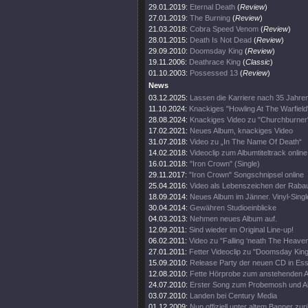
29.01.2019:
Eternal Death
(
Review
)
27.01.2019:
The Burning
(
Review
)
21.03.2018:
Cobra Speed Venom
(
Review
)
28.01.2015:
Death Is Not Dead
(
Review
)
29.09.2010:
Doomsday King
(
Review
)
19.11.2006:
Deathrace King
(
Classic
)
01.10.2003:
Possessed 13
(
Review
)
News
03.12.2025:
Lassen die Karriere nach 35 Jahre
11.10.2024:
Knackiges "Howling At The Warfield
28.08.2024:
Knackiges Video zu "Churchburner
17.02.2021:
Neues Album, knackiges Video
31.07.2018:
Video zu „In The Name Of Death“
14.02.2018:
Videoclip zum Albumtiteltrack online
16.01.2018:
"Iron Crown" (Single)
29.11.2017:
"Iron Crown" Songschnipsel online
25.04.2016:
Video als Lebenszeichen der Raba
18.09.2014:
Neues Album im Jänner. Vinyl-Singl
30.04.2014:
Gewähren Studioeinblicke
04.03.2013:
Nehmen neues Album auf.
12.09.2011:
Sind wieder im Original Line-up!
06.02.2011:
Video zu "Falling ‘neath The Heave
27.01.2011:
Fetter Videoclip zu "Doomsday King
15.09.2010:
Release Party der neuen CD in Es
12.08.2010:
Fette Hörprobe zum anstehenden 
24.07.2010:
Erster Song zum Probemosh und Al
03.07.2010:
Landen bei Century Media
01.12.2009:
Nun offiziell unter altem Banner zu