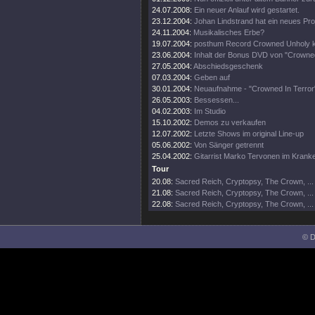
24.07.2008:
Ein neuer Anlauf wird gestartet.
23.12.2004:
Johan Lindstrand hat ein neues Pro
24.11.2004:
Musikalisches Erbe?
19.07.2004:
posthum Record Crowned Unholy 
23.06.2004:
Inhalt der Bonus DVD von "Crowne
27.05.2004:
Abschiedsgeschenk
07.03.2004:
Geben auf
30.01.2004:
Neuaufnahme - "Crowned In Terror
26.05.2003:
Bessessen...
04.02.2003:
Im Studio
15.10.2002:
Demos zu verkaufen
12.07.2002:
Letzte Shows im original Line-up
05.06.2002:
Von Sänger getrennt
25.04.2002:
Gitarrist Marko Tervonen im Kran
Tour
20.08:
Sacred Reich, Cryptopsy, The Crown, ...
21.08:
Sacred Reich, Cryptopsy, The Crown, ...
22.08:
Sacred Reich, Cryptopsy, The Crown, ...
© D